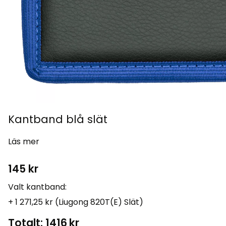
Kantband blå slät
Läs mer
145
kr
Valt kantband:
+ 1 271,25 kr (Liugong 820T(E) Slät)
Totalt:
1416
kr