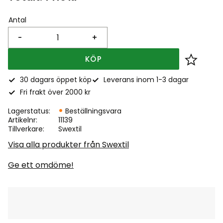
Antal
-
+
KÖP
Lägg till
30 dagars öppet köp
Leverans inom 1-3 dagar
Fri frakt över 2000 kr
Lagerstatus
Beställningsvara
Artikelnr
11139
Tillverkare
Swextil
Visa alla produkter från Swextil
Ge ett omdöme!