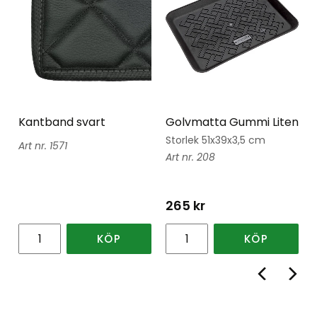
Kantband svart
Golvmatta Gummi Liten
Storlek 51x39x3,5 cm
1571
208
265
kr
KÖP
KÖP