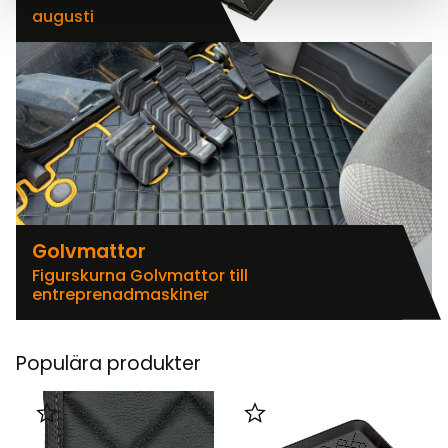
augusti
Golvmattor
Figurskurna Golvmattor till
entreprenadmaskiner
Populära produkter
Lägg till i favoriter
Lägg till i favoriter