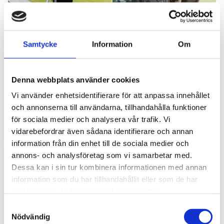
Samtycke
Information
Om
Hyttbord till traktorn, den lilla detaljen som
Denna webbplats använder cookies
gör stor skillnad i vardagen
Vi använder enhetsidentifierare för att anpassa innehållet
Traktorhytten är för många mer än bara en plats där
och annonserna till användarna, tillhandahålla funktioner
arbetet utförs. Det är kontoret, fikarummet och ibland
för sociala medier och analysera vår trafik. Vi
även lunchplatsen under långa arbetsdagar....
vidarebefordrar även sådana identifierare och annan
information från din enhet till de sociala medier och
annons- och analysföretag som vi samarbetar med.
Dessa kan i sin tur kombinera informationen med annan
information som du har tillhandahållit eller som de har
samlat in när du har använt deras tjänster.
S
Nödvändig
a