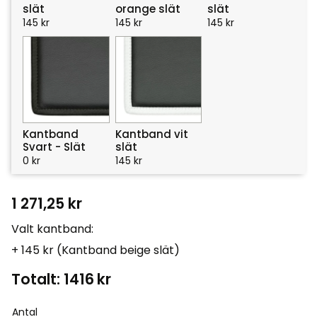
slät
orange slät
slät
145
kr
145
kr
145
kr
Kantband
Kantband vit
Svart - Slät
slät
0
kr
145
kr
1 271,25
kr
Valt kantband:
+ 145 kr (Kantband beige slät)
Totalt:
1416
kr
Antal