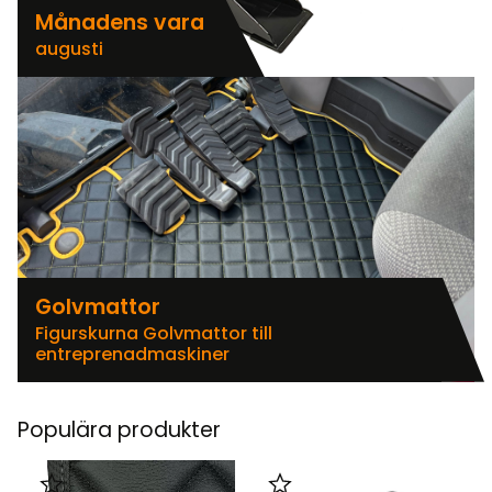
Månadens vara
augusti
Golvmattor
Figurskurna Golvmattor till
entreprenadmaskiner
Populära produkter