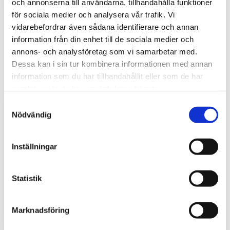
och annonserna till användarna, tillhandahålla funktioner
för sociala medier och analysera vår trafik. Vi
vidarebefordrar även sådana identifierare och annan
information från din enhet till de sociala medier och
annons- och analysföretag som vi samarbetar med.
Dessa kan i sin tur kombinera informationen med annan
information som du har tillhandahållit eller som de har
samlat in när du har använt deras tjänster.
S
Nödvändig
a
m
Stöldskydd för entreprenadmaskiner: så
t
Inställningar
skyddar du din maskin och utrustning
y
c
För entreprenörer är maskinerna hjärtat i
k
Statistik
verksamheten. Därför är det viktigt att skydda dem
mot stölder och skador som kan orsaka kostsamma
e
avbrott....
s
Marknadsföring
v
a