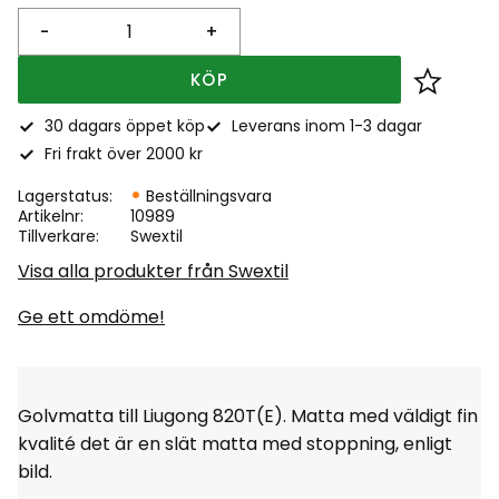
-
+
KÖP
Lägg till
30 dagars öppet köp
Leverans inom 1-3 dagar
Fri frakt över 2000 kr
Lagerstatus
Beställningsvara
Artikelnr
10989
Tillverkare
Swextil
Visa alla produkter från Swextil
Ge ett omdöme!
Golvmatta till Liugong 820T(E). Matta med väldigt fin
kvalité det är en slät matta med stoppning, enligt
bild.