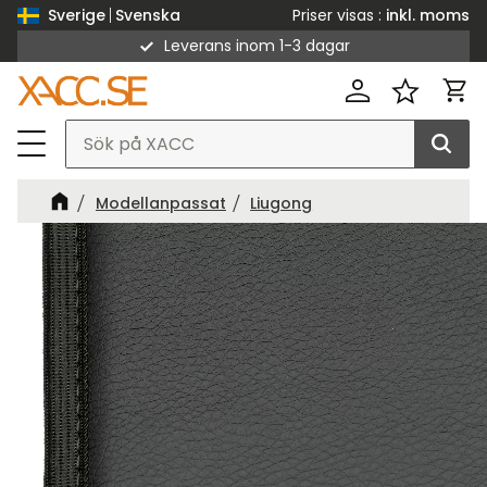
Priser visas
inkl. moms
Sverige
Svenska
Leverans inom 1-3 dagar
Meny
Kund
Favorit
Modellanpassat
Liugong