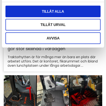
l
TILLÅT ALLA
TILLÅT URVAL
AVVISA
Hyttbord till traktorn, den lilla detaljen som
gör stor skillnad i vardagen
Traktorhytten är för många mer än bara en plats där
arbetet utförs. Det är kontoret, fikarummet och ibland
även lunchplatsen under långa arbetsdagar....