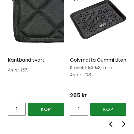
Lägg till i favoriter
Lägg till i favoriter
Kantband svart
Golvmatta Gummi Liten
Storlek 51x39x3,5 cm
1571
208
265
kr
KÖP
KÖP