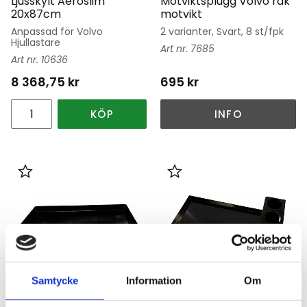
Ljusskylt Aeroslim
Motviktsplugg Volvo rak
20x87cm
motvikt
Anpassad för Volvo
2 varianter, Svart, 8 st/fpk
Hjullastare
7685
10636
8 368,75
kr
695
kr
KÖP
INFO
Lägg till i favoriter
Lägg till i favoriter
Samtycke
Information
Om
NYHET