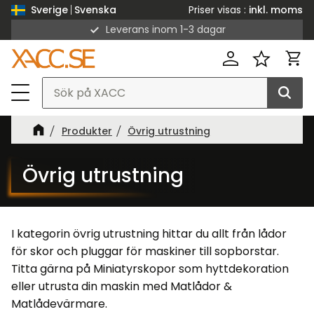
Priser visas
inkl. moms
Sverige
Svenska
Leverans inom 1-3 dagar
Meny
Kund
Favorit
Produkter
Övrig utrustning
Övrig utrustning
I kategorin övrig utrustning hittar du allt från lådor
för skor och pluggar för maskiner till sopborstar.
Titta gärna på
Miniatyrskopor
som hyttdekoration
eller utrusta din maskin med
Matlådor &
Matlådevärmare
.