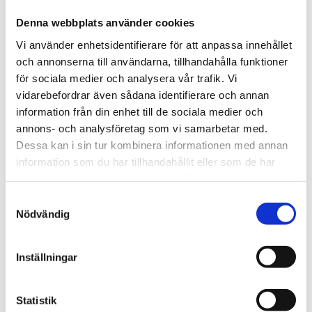
Skolåda Grävmaskin
Skolåda liten
Denna webbplats använder cookies
Svart
Svart
Vi använder enhetsidentifierare för att anpassa innehållet
11148
4977
och annonserna till användarna, tillhandahålla funktioner
1 187,5
kr
1 968,75
kr
för sociala medier och analysera vår trafik. Vi
vidarebefordrar även sådana identifierare och annan
KÖP
KÖP
information från din enhet till de sociala medier och
annons- och analysföretag som vi samarbetar med.
Dessa kan i sin tur kombinera informationen med annan
information som du har tillhandahållit eller som de har
Lägg till i favoriter
Lägg till i favoriter
samlat in när du har använt deras tjänster.
S
Nödvändig
a
m
t
Inställningar
y
c
k
Statistik