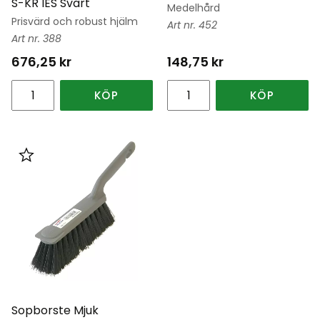
S-KR IES Svart
Medelhård
Prisvärd och robust hjälm
452
388
676,25
kr
148,75
kr
KÖP
KÖP
Lägg till i favoriter
Sopborste Mjuk