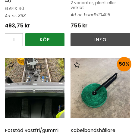
40
2 varianter, plant eller
vinklat
ELAFIX 40
bundle10406
393
493,75
kr
755
kr
KÖP
INFO
50
%
Lägg till i favoriter
Lägg till i favoriter
Fotstöd Rostfri/gummi
Kabelbandshållare