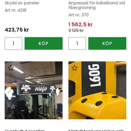
Skydd av paneler
Anpassad för kabelband vid
fibergrävning
4218
370
1 562,5
kr
423,75
kr
3 125
kr
KÖP
KÖP
Lägg till i favoriter
Lägg till i favoriter