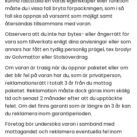
kunna fastställa en varas egenskaper eller funktion
måste du i vissa fall bryta förpackningen, som i så
fall ska öppnas så varsamt som möjligt samt
återsändas tillsammans med varan.
Observera att du inte har bytes- eller ångerrätt för
vara som tillverkats enligt dina anvisningar eller som
annars har fått en tydlig personlig prägel, tex brodyr
av Golvmattor eller Stolsöverdrag.
Om varan är trasig när du öppnar paketet eller om
det blir fel på varan har du, som är privatperson,
reklamationsrätt i totalt 3 år från du mottog
paketet. Reklamation måste dock göras inom skälig
tid och senast 2 månader efter att du upptäckte
felet. Om det finns garanti som är längre än 3 år kan
du reklamera inom garantiperioden.
Företag bör undersöka varan i samband med
mottagandet och reklamera eventuella fel inom