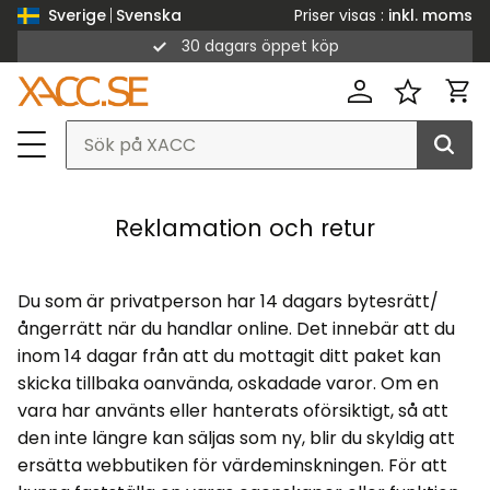
Priser visas
inkl. moms
Sverige
Svenska
30 dagars öppet köp
Meny
Kund
Favorit
Reklamation och retur
Du som är privatperson har 14 dagars bytesrätt/
ångerrätt när du handlar online. Det innebär att du
inom 14 dagar från att du mottagit ditt paket kan
skicka tillbaka oanvända, oskadade varor. Om en
vara har använts eller hanterats oförsiktigt, så att
den inte längre kan säljas som ny, blir du skyldig att
ersätta webbutiken för värdeminskningen. För att