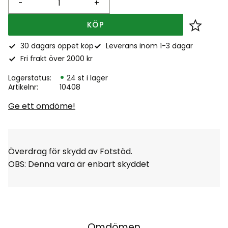
-
+
KÖP
Lägg till
30 dagars öppet köp
Leverans inom 1-3 dagar
Fri frakt över 2000 kr
Lagerstatus
24 st i lager
Artikelnr
10408
Ge ett omdöme!
Överdrag för skydd av Fotstöd.
OBS: Denna vara är enbart skyddet
Omdömen