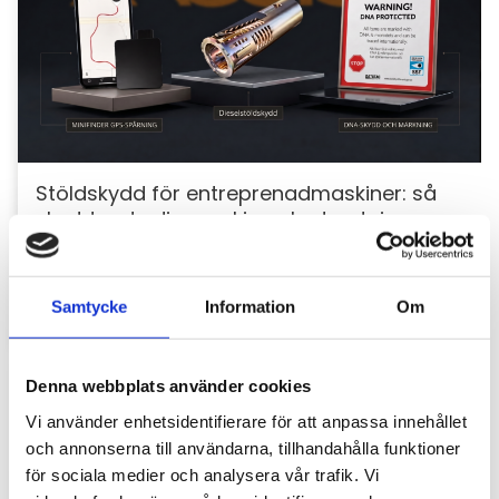
Stöldskydd för entreprenadmaskiner: så
skyddar du din maskin och utrustning
För entreprenörer är maskinerna hjärtat i
verksamheten. Därför är det viktigt att skydda dem
mot stölder och skador som kan orsaka kostsamma
Samtycke
Information
Om
avbrott....
Denna webbplats använder cookies
Vi använder enhetsidentifierare för att anpassa innehållet
och annonserna till användarna, tillhandahålla funktioner
för sociala medier och analysera vår trafik. Vi