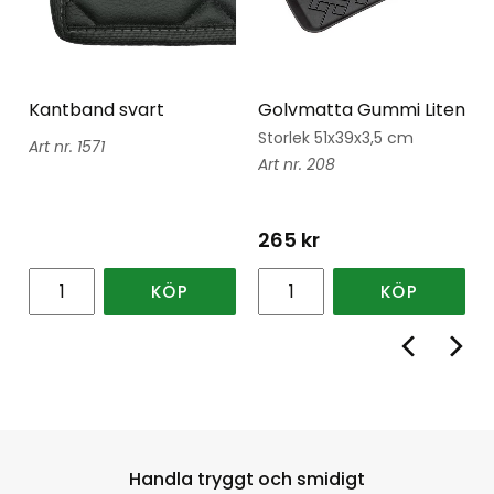
Kantband svart
Golvmatta Gummi Liten
Storlek 51x39x3,5 cm
1571
208
265
kr
KÖP
KÖP
Handla tryggt och smidigt