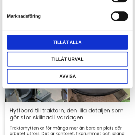
Stöldskydd för entreprenadmaskiner: så
e
skyddar du din maskin och utrustning
s
Marknadsföring
v
För entreprenörer är maskinerna hjärtat i
verksamheten. Därför är det viktigt att skydda dem
a
mot stölder och skador som kan orsaka kostsamma
l
avbrott....
TILLÅT ALLA
TILLÅT URVAL
AVVISA
Hyttbord till traktorn, den lilla detaljen som
gör stor skillnad i vardagen
Traktorhytten är för många mer än bara en plats där
arbetet utförs. Det är kontoret, fikarummet och ibland