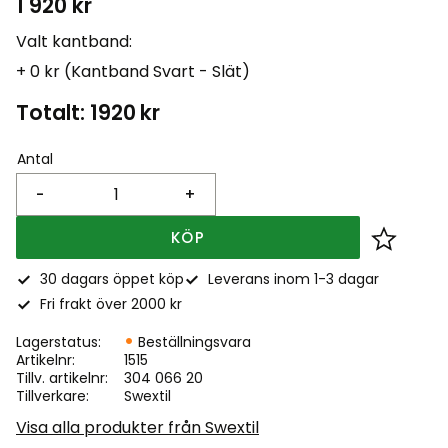
1 920
kr
Valt kantband:
+ 0 kr (Kantband Svart - Slät)
Totalt:
1920
kr
Antal
-
+
KÖP
Lägg till
30 dagars öppet köp
Leverans inom 1-3 dagar
Fri frakt över 2000 kr
Lagerstatus
Beställningsvara
Artikelnr
1515
Tillv. artikelnr
304 066 20
Tillverkare
Swextil
Visa alla produkter från Swextil