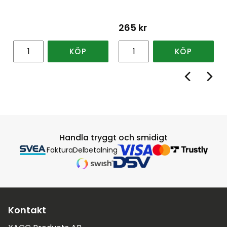
265
kr
KÖP
KÖP
Handla tryggt och smidigt
Faktura
Delbetalning
Kontakt