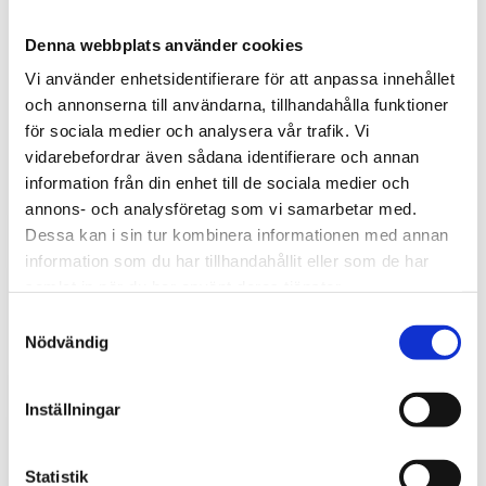
Denna webbplats använder cookies
Vi använder enhetsidentifierare för att anpassa innehållet
och annonserna till användarna, tillhandahålla funktioner
för sociala medier och analysera vår trafik. Vi
vidarebefordrar även sådana identifierare och annan
Tips och inspiration
information från din enhet till de sociala medier och
annons- och analysföretag som vi samarbetar med.
Dessa kan i sin tur kombinera informationen med annan
information som du har tillhandahållit eller som de har
samlat in när du har använt deras tjänster.
S
Nödvändig
a
m
t
Inställningar
y
c
k
Statistik