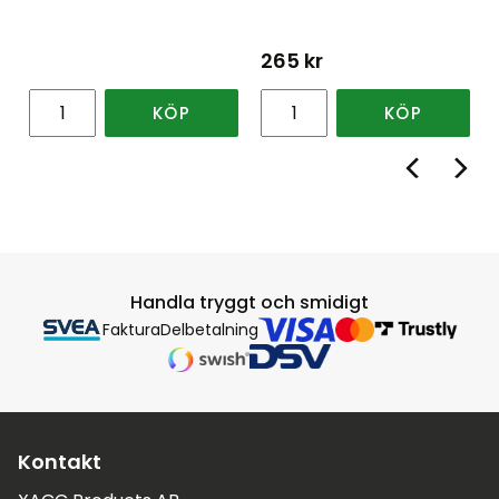
265
kr
KÖP
KÖP
Handla tryggt och smidigt
Faktura
Delbetalning
Kontakt