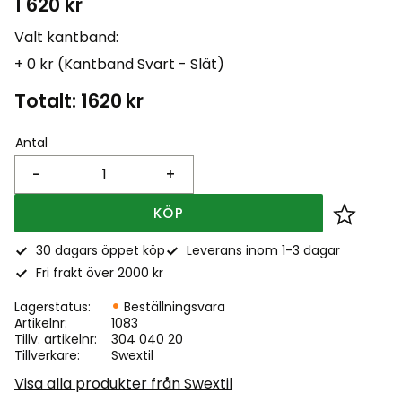
1 620
kr
Valt kantband:
+ 0 kr (Kantband Svart - Slät)
Totalt:
1620
kr
Antal
-
+
KÖP
Lägg till
30 dagars öppet köp
Leverans inom 1-3 dagar
Fri frakt över 2000 kr
Lagerstatus
Beställningsvara
Artikelnr
1083
Tillv. artikelnr
304 040 20
Tillverkare
Swextil
Visa alla produkter från Swextil