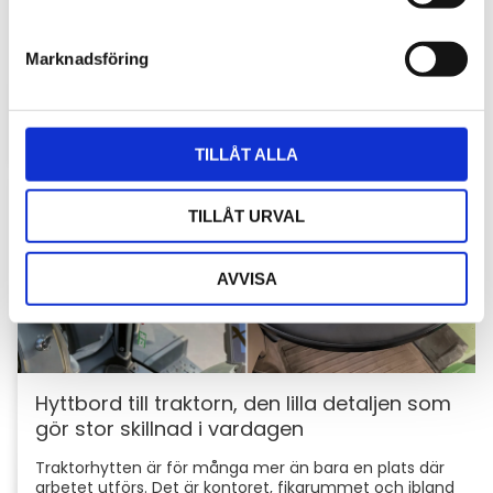
Stöldskydd för entreprenadmaskiner: så
e
skyddar du din maskin och utrustning
s
Marknadsföring
v
För entreprenörer är maskinerna hjärtat i
verksamheten. Därför är det viktigt att skydda dem
a
mot stölder och skador som kan orsaka kostsamma
l
avbrott....
TILLÅT ALLA
TILLÅT URVAL
AVVISA
Hyttbord till traktorn, den lilla detaljen som
gör stor skillnad i vardagen
Traktorhytten är för många mer än bara en plats där
arbetet utförs. Det är kontoret, fikarummet och ibland