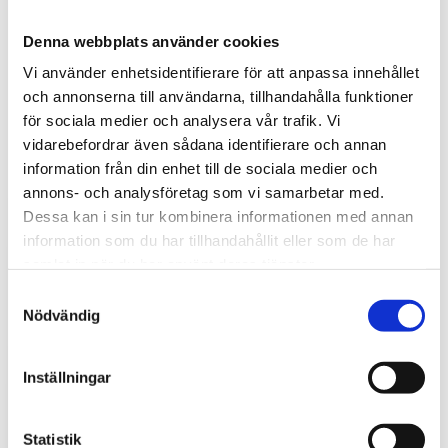
Denna webbplats använder cookies
Vi använder enhetsidentifierare för att anpassa innehållet
och annonserna till användarna, tillhandahålla funktioner
för sociala medier och analysera vår trafik. Vi
vidarebefordrar även sådana identifierare och annan
Tips och inspiration
information från din enhet till de sociala medier och
annons- och analysföretag som vi samarbetar med.
Dessa kan i sin tur kombinera informationen med annan
information som du har tillhandahållit eller som de har
samlat in när du har använt deras tjänster.
S
Nödvändig
a
m
t
Inställningar
y
c
k
Statistik