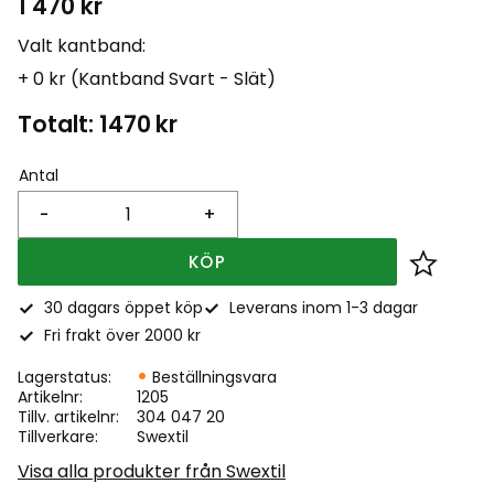
1 470
kr
Valt kantband:
+ 0 kr (Kantband Svart - Slät)
Totalt:
1470
kr
Antal
-
+
KÖP
Lägg till
30 dagars öppet köp
Leverans inom 1-3 dagar
Fri frakt över 2000 kr
Lagerstatus
Beställningsvara
Artikelnr
1205
Tillv. artikelnr
304 047 20
Tillverkare
Swextil
Visa alla produkter från Swextil