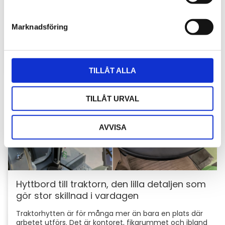
Stöldskydd för entreprenadmaskiner: så
e
skyddar du din maskin och utrustning
s
Marknadsföring
v
För entreprenörer är maskinerna hjärtat i
verksamheten. Därför är det viktigt att skydda dem
a
mot stölder och skador som kan orsaka kostsamma
l
avbrott....
TILLÅT ALLA
TILLÅT URVAL
AVVISA
Hyttbord till traktorn, den lilla detaljen som
gör stor skillnad i vardagen
Traktorhytten är för många mer än bara en plats där
arbetet utförs. Det är kontoret, fikarummet och ibland