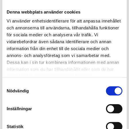
Denna webbplats använder cookies
Vi använder enhetsidentifierare för att anpassa innehållet
och annonserna till användarna, tillhandahålla funktioner
för sociala medier och analysera vår trafik. Vi
vidarebefordrar även sådana identifierare och annan
Tips och inspiration
information från din enhet till de sociala medier och
annons- och analysföretag som vi samarbetar med.
Dessa kan i sin tur kombinera informationen med annan
information som du har tillhandahållit eller som de har
samlat in när du har använt deras tjänster.
S
Nödvändig
a
m
t
Inställningar
y
c
k
Statistik