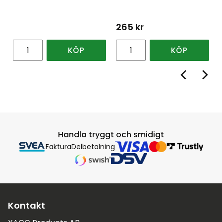
265
kr
KÖP
KÖP
Handla tryggt och smidigt
Faktura
Delbetalning
Kontakt