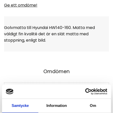
Ge ett omdöme!
Golvmatta till Hyundai HW140-160. Matta med
väldigt fin kvalité det är en slät matta med
stoppning, enligt bild.
Omdömen
Du
Klicka på en stjärna för att sätta ditt betyg
Samtycke
Information
Om