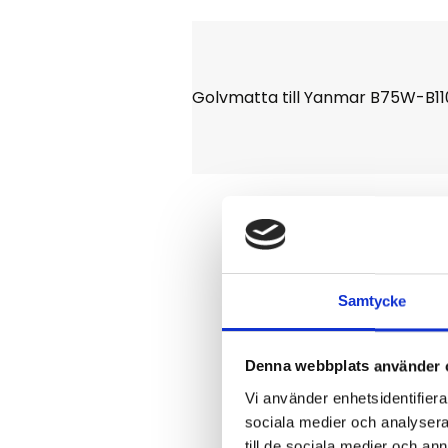
Golvmatta till Yanmar B75W-B110W
Samtycke
Denna webbplats använder 
Klicka på en stjä
Vi använder enhetsidentifierar
sociala medier och analysera 
till de sociala medier och a