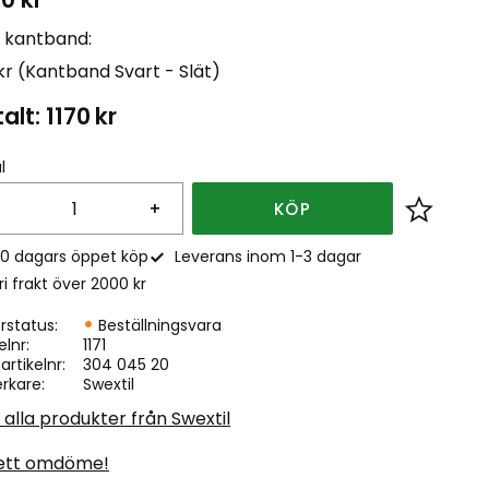
t kantband:
kr (Kantband Svart - Slät)
alt:
1170
kr
l
+
KÖP
Lägg till
0 dagars öppet köp
Leverans inom 1-3 dagar
ri frakt över 2000 kr
rstatus
Beställningsvara
elnr
1171
. artikelnr
304 045 20
erkare
Swextil
 alla produkter från Swextil
ett omdöme!