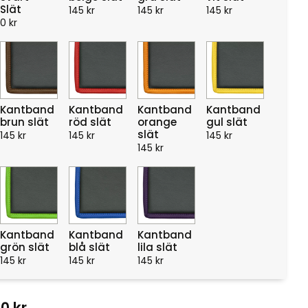
Slät
145
kr
145
kr
145
kr
0
kr
Kantband
Kantband
Kantband
Kantband
brun slät
röd slät
orange
gul slät
slät
145
kr
145
kr
145
kr
145
kr
Kantband
Kantband
Kantband
grön slät
blå slät
lila slät
145
kr
145
kr
145
kr
70
kr