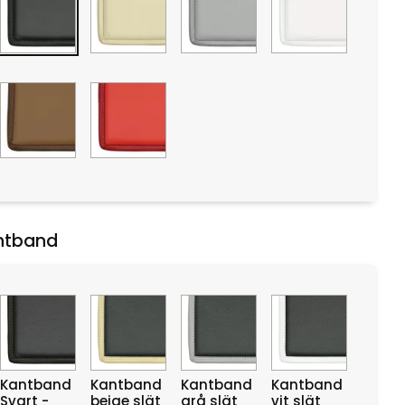
ntband
Kantband
Kantband
Kantband
Kantband
Svart -
beige slät
grå slät
vit slät