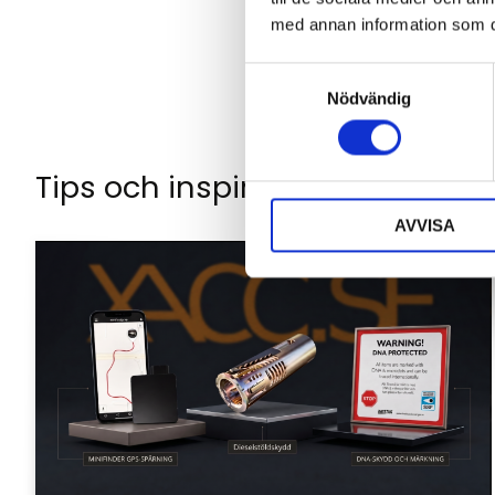
med annan information som du 
S
Nödvändig
a
m
t
Tips och inspiration
y
c
AVVISA
k
e
s
v
a
l