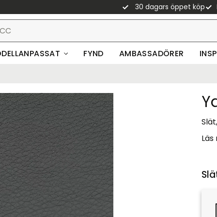
30 dagars öppet köp
DELLANPASSAT
FYND
AMBASSADÖRER
INS
Y
Slät
Läs
Slä