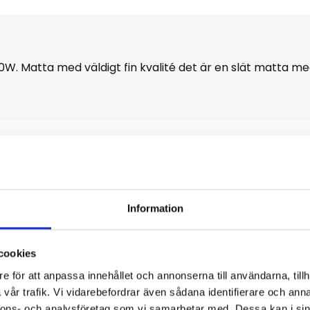
. Matta med väldigt fin kvalité det är en slät matta med 
Omdömen
Information
Du
cookies
rna för att sätta ditt betyg
e för att anpassa innehållet och annonserna till användarna, tillh
vår trafik. Vi vidarebefordrar även sådana identifierare och anna
nnons- och analysföretag som vi samarbetar med. Dessa kan i sin