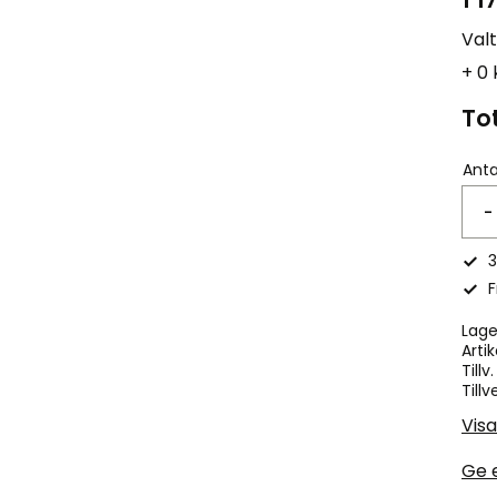
Val
+ 0 
Tot
Anta
-
3
F
Lage
Artik
Tillv
Tillv
Visa
Ge 