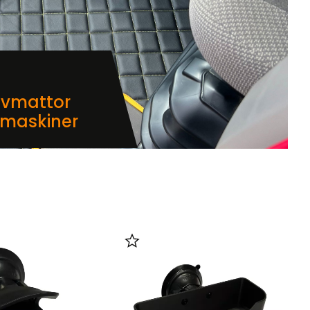
lvmattor
dmaskiner
i favoriter
Lägg till i favoriter