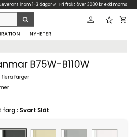
Leverans inom 1-3 dagar
Fri frakt över 3000 kr exkl moms
Kundva
Favoriter
PIRATION
NYHETER
anmar B75W-B110W
, flera färger
 mer
t färg :
Svart Slät