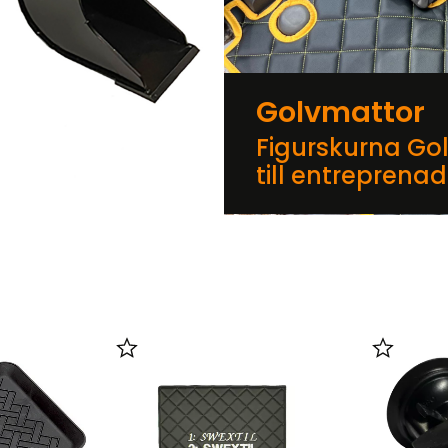
Golvmattor
Figurskurna Go
till entreprena
er
Lägg till i favoriter
Lägg till 