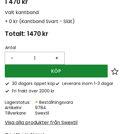
1 470
kr
Valt kantband:
+ 0 kr (Kantband Svart - Slät)
Totalt:
1470
kr
Antal
-
+
KÖP
Lägg till
30 dagars öppet köp
Leverans inom 1-3 dagar
Fri frakt över 2000 kr
Lagerstatus
Beställningsvara
Artikelnr
9784
Tillverkare
Swextil
Visa alla produkter från Swextil