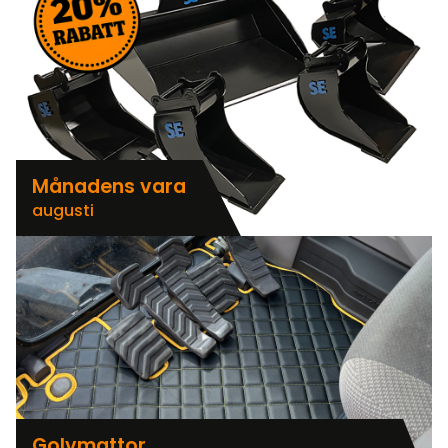
Månadens vara
augusti
Golvmattor