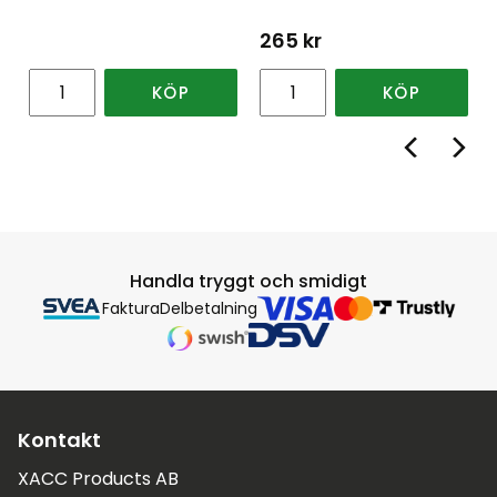
265
kr
KÖP
KÖP
Handla tryggt och smidigt
Faktura
Delbetalning
Kontakt
XACC Products AB