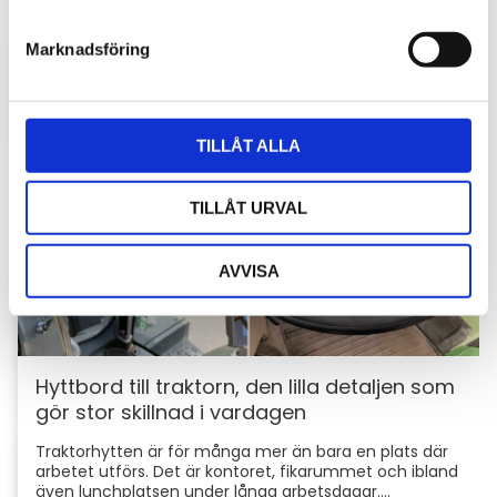
e
skyddar du din maskin och utrustning
s
Marknadsföring
För entreprenörer är maskinerna hjärtat i
v
verksamheten. Därför är det viktigt att skydda dem
a
mot stölder och skador som kan orsaka kostsamma
l
avbrott....
TILLÅT ALLA
TILLÅT URVAL
AVVISA
Hyttbord till traktorn, den lilla detaljen som
gör stor skillnad i vardagen
Traktorhytten är för många mer än bara en plats där
arbetet utförs. Det är kontoret, fikarummet och ibland
även lunchplatsen under långa arbetsdagar....