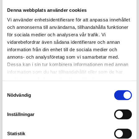
Denna webbplats använder cookies
Vi använder enhetsidentifierare för att anpassa innehållet
och annonserna till användarna, tillhandahålla funktioner
för sociala medier och analysera vår trafik. Vi
vidarebefordrar även sådana identifierare och annan
Tips och inspiration
information från din enhet till de sociala medier och
annons- och analysföretag som vi samarbetar med.
Dessa kan i sin tur kombinera informationen med annan
information som du har tillhandahållit eller som de har
samlat in när du har använt deras tjänster.
S
Nödvändig
a
m
t
Inställningar
y
c
k
Statistik
Stöldskydd för entreprenadmaskiner: så