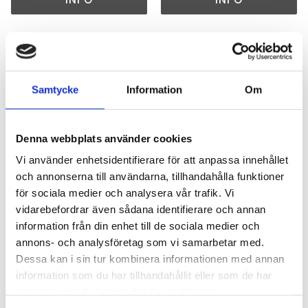
Lägg till i favoriter
Lägg till i favoriter
Samtycke
Information
Om
Denna webbplats använder cookies
Vi använder enhetsidentifierare för att anpassa innehållet
och annonserna till användarna, tillhandahålla funktioner
för sociala medier och analysera vår trafik. Vi
Atlas 1404 - 1604 ZW
Atlas 160 - 180w(sr)
vidarebefordrar även sådana identifierare och annan
Basic Svart/Grå
2016-2022
information från din enhet till de sociala medier och
Basic, Svart/Grå
Slät, flera färger
annons- och analysföretag som vi samarbetar med.
5670
2219
Dessa kan i sin tur kombinera informationen med annan
1 020
kr
1 470
kr
information som du har tillhandahållit eller som de har
samlat in när du har använt deras tjänster.