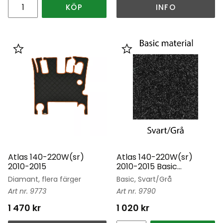
KÖP
INFO
Lägg till i favoriter
Lägg till i favoriter
Atlas 140-220W(sr)
Atlas 140-220W(sr)
2010-2015
2010-2015 Basic
Svart/Grå
Diamant, flera färger
Basic, Svart/Grå
9773
9790
1 470
kr
1 020
kr