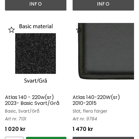
INFO
INFO
Lägg till i favoriter
Lägg till i favoriter
Atlas 140 - 220w(sr)
Atlas 140-220W(sr)
2023- Basic Svart/Grå
2010-2015
Basic, Svart/Grå
Slät, flera färger
7131
9784
1 020
kr
1 470
kr