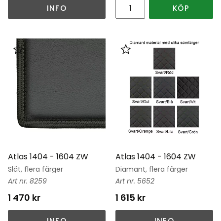
INFO
KÖP
Lägg till i favoriter
Lägg till i favoriter
Atlas 1404 - 1604 ZW
Atlas 1404 - 1604 ZW
Slät, flera färger
Diamant, flera färger
8259
5652
1 470
kr
1 615
kr
INFO
INFO