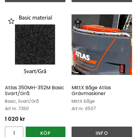
Lägg till i favoriter
Lägg till i favoriter
Atlas 350MH-352M Basic
MittX Båge Atlas
Svart/Grå
Grävmaskiner
Basic, Svart/Grå
MittX båge
7360
6507
1 020
kr
KÖP
INFO