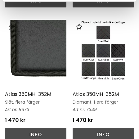
INFO
INFO
Lägg till i favoriter
Lägg till i favoriter
Atlas 350MH-352M
Atlas 350MH-352M
Slät, flera färger
Diamant, flera färger
8673
7349
1 470
kr
1 470
kr
INFO
INFO