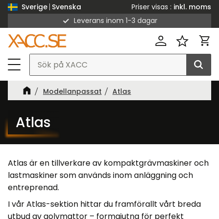
Priser visas
inkl. moms
Sverige
Svenska
Leverans inom 1-3 dagar
Meny
Kund
Favorit
Modellanpassat
Atlas
Atlas
Atlas är en tillverkare av kompaktgrävmaskiner och
lastmaskiner som används inom anläggning och
entreprenad.
I vår Atlas-sektion hittar du framförallt vårt breda
utbud av golvmattor – formgjutna för perfekt