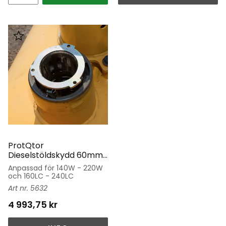
Lägg till i favoriter
ProtQtor
Dieselstöldskydd 60mm
Atlas
Anpassad för 140W - 220W
och 160LC - 240LC
5632
4 993,75
kr