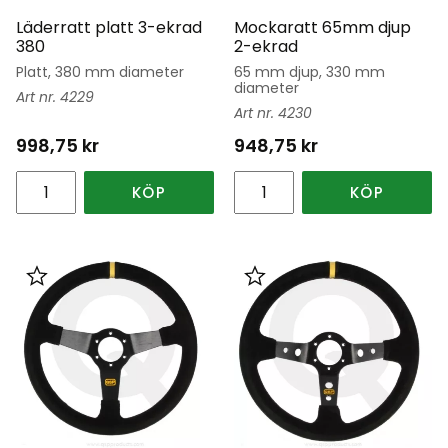
Läderratt platt 3-ekrad
Mockaratt 65mm djup
380
2-ekrad
Platt, 380 mm diameter
65 mm djup, 330 mm
diameter
4229
4230
998,75
kr
948,75
kr
KÖP
KÖP
Lägg till i favoriter
Lägg till i favoriter