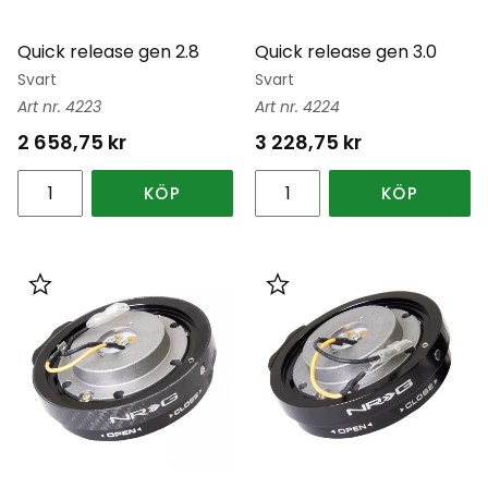
Quick release gen 2.8
Quick release gen 3.0
Svart
Svart
4223
4224
2 658,75
kr
3 228,75
kr
KÖP
KÖP
Lägg till i favoriter
Lägg till i favoriter