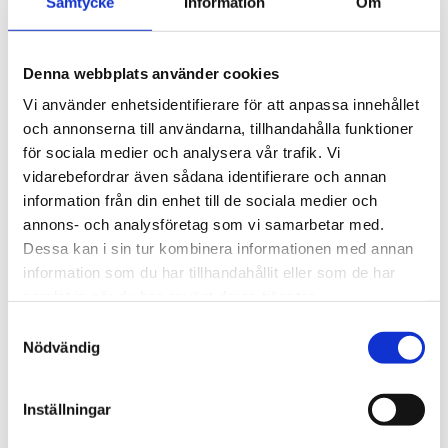
Samtycke
Information
Om
Mockaratt platt 3-ekrad
Mockratt platt 3-ekrad
Denna webbplats använder cookies
350
300
Vi använder enhetsidentifierare för att anpassa innehållet
Platt, 350 mm diameter
Platt, 300 mm diameter
och annonserna till användarna, tillhandahålla funktioner
4233
4234
för sociala medier och analysera vår trafik. Vi
948,75
kr
948,75
kr
vidarebefordrar även sådana identifierare och annan
information från din enhet till de sociala medier och
KÖP
KÖP
annons- och analysföretag som vi samarbetar med.
Dessa kan i sin tur kombinera informationen med annan
information som du har tillhandahållit eller som de har
samlat in när du har använt deras tjänster.
Lägg till i favoriter
Lägg till i favoriter
S
Nödvändig
a
m
t
Inställningar
y
c