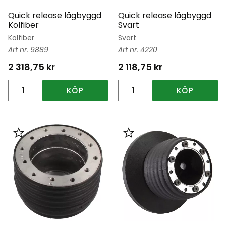
Quick release lågbyggd
Quick release lågbyggd
Kolfiber
Svart
Kolfiber
Svart
9889
4220
2 318,75
kr
2 118,75
kr
KÖP
KÖP
Lägg till i favoriter
Lägg till i favoriter