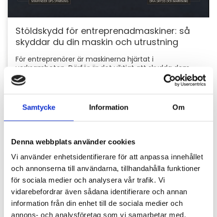
Stöldskydd för entreprenadmaskiner: så
skyddar du din maskin och utrustning
För entreprenörer är maskinerna hjärtat i
verksamheten. Därför är det viktigt att skydda dem
mot stölder och skador som kan orsaka kostsamma
avbrott....
Samtycke
Information
Om
Denna webbplats använder cookies
Vi använder enhetsidentifierare för att anpassa innehållet
och annonserna till användarna, tillhandahålla funktioner
för sociala medier och analysera vår trafik. Vi
vidarebefordrar även sådana identifierare och annan
Hyttbord till traktorn, den lilla detaljen som
information från din enhet till de sociala medier och
gör stor skillnad i vardagen
annons- och analysföretag som vi samarbetar med.