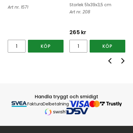
Storlek 51x39x3,5 cm
1571
208
265
kr
KÖP
KÖP
Handla tryggt och smidigt
Faktura
Delbetalning