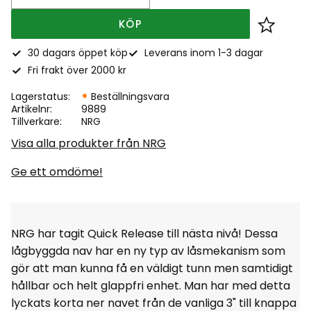
KÖP
Lägg till
30 dagars öppet köp
Leverans inom 1-3 dagar
Fri frakt över 2000 kr
Lagerstatus
Beställningsvara
Artikelnr
9889
Tillverkare
NRG
Visa alla produkter från NRG
Ge ett omdöme!
NRG har tagit Quick Release till nästa nivå! Dessa
lågbyggda nav har en ny typ av låsmekanism som
gör att man kunna få en väldigt tunn men samtidigt
hållbar och helt glappfri enhet. Man har med detta
lyckats korta ner navet från de vanliga 3" till knappa