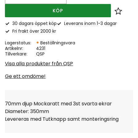
KÖP
Lägg till
30 dagars öppet köp
Leverans inom 1-3 dagar
Fri frakt över 2000 kr
Lagerstatus
Beställningsvara
Artikelnr
4231
Tillverkare
QSP
Visa alla produkter från QSP
Ge ett omdöme!
70mm djup Mockaratt med 3st svarta ekrar
Diameter: 350mm
Levereras med Tutknapp samt monteringsring