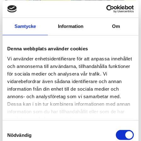
Samtycke
Information
Om
Hyttbord till traktorn, den lilla detaljen som
Denna webbplats använder cookies
gör stor skillnad i vardagen
Vi använder enhetsidentifierare för att anpassa innehållet
Traktorhytten är för många mer än bara en plats där
och annonserna till användarna, tillhandahålla funktioner
arbetet utförs. Det är kontoret, fikarummet och ibland
för sociala medier och analysera vår trafik. Vi
även lunchplatsen under långa arbetsdagar....
vidarebefordrar även sådana identifierare och annan
information från din enhet till de sociala medier och
annons- och analysföretag som vi samarbetar med.
Dessa kan i sin tur kombinera informationen med annan
information som du har tillhandahållit eller som de har
samlat in när du har använt deras tjänster.
S
Nödvändig
a