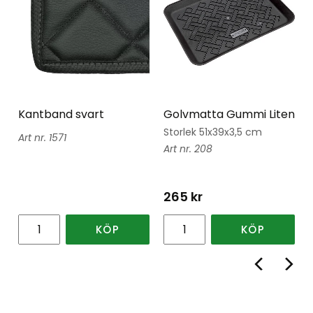
Kantband svart
Golvmatta Gummi Liten
Storlek 51x39x3,5 cm
1571
208
265
kr
KÖP
KÖP