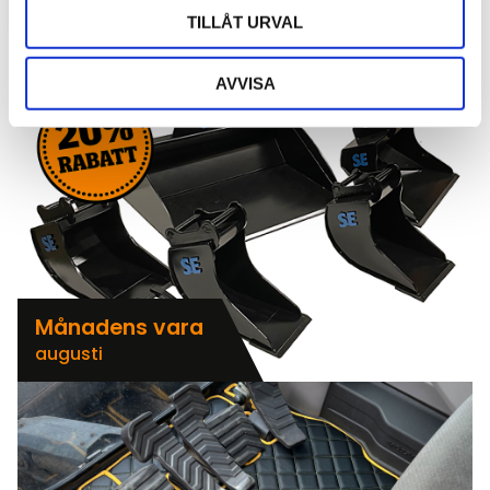
TILLÅT URVAL
AVVISA
Månadens vara
augusti