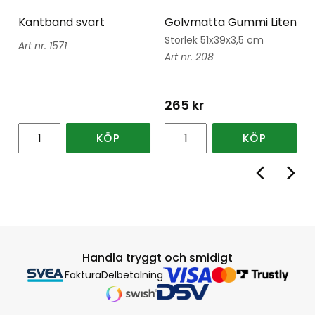
Kantband svart
Golvmatta Gummi Liten
Storlek 51x39x3,5 cm
1571
208
265
kr
KÖP
KÖP
Handla tryggt och smidigt
Faktura
Delbetalning