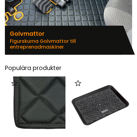
Golvmattor
Figurskurna Golvmattor till
entreprenadmaskiner
Populära produkter
Lägg till i favoriter
Lägg till i favoriter