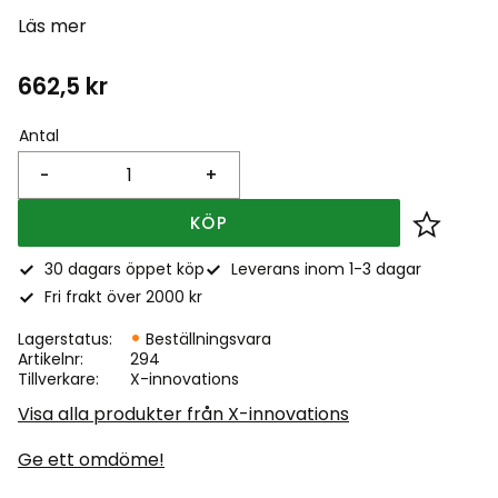
Läs mer
662,5
kr
Antal
-
+
KÖP
Lägg till
30 dagars öppet köp
Leverans inom 1-3 dagar
Fri frakt över 2000 kr
Lagerstatus
Beställningsvara
Artikelnr
294
Tillverkare
X-innovations
Visa alla produkter från X-innovations
Ge ett omdöme!