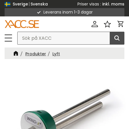
Priser visas
inkl. moms
Sverige
Svenska
Leverans inom 1-3 dagar
Meny
Kund
Favorit
Produkter
Lyft