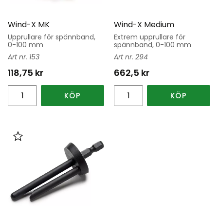
Wind-X MK
Wind-X Medium
Upprullare för spännband,
Extrem upprullare för
0-100 mm
spännband, 0-100 mm
153
294
118,75
kr
662,5
kr
KÖP
KÖP
Lägg till i favoriter