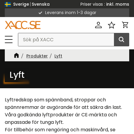
Priser visas
inkl. moms
Sverige
Svenska
Leverans inom 1-3 dagar
Meny
Kund
Favorit
Produkter
Lyft
Lyft
Lyftredskap som spännband, stroppar och
spännremmar är avgörande för att säkra din last.
Våra godkända lyftprodukter är CE‑märkta och
anpassade för tunga lyft.
För tillbehör som rengöring och maskinvård, se