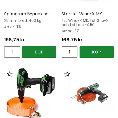
Spännrem 5-pack set
Start kit Wind-X MK
25 mm bred, 400 kg
1 st Wind-X MK, 1 st Grip-X
och 1 st Lock-X 50
331
157
198,75
kr
168,75
kr
KÖP
KÖP
Lägg till i favoriter
Lägg till i favoriter