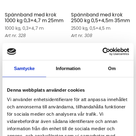
Spännband med krok
Spännband med krok
1000 kg 0,3+4,7 m 25mm
2500 kg 0,5+4,5m 35mm
1000 kg, 0,3+4,7 m
2500 kg, 0,5+4,5 m
328
308
111,25
kr
172,5
kr
KÖP
KÖP
Samtycke
Information
Om
Lägg till i favoriter
Lägg till i favoriter
Denna webbplats använder cookies
Vi använder enhetsidentifierare för att anpassa innehållet
och annonserna till användarna, tillhandahålla funktioner
för sociala medier och analysera vår trafik. Vi
vidarebefordrar även sådana identifierare och annan
information från din enhet till de sociala medier och
annons- och analysföretag som vi samarbetar med.