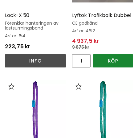
Lock-X 50
Lyftok Trafikbalk Dubbel
Förenklar hanteringen av
CE godkänd
lastsurrningsband
4192
154
4 937,5
kr
223,75
kr
9 875
kr
INFO
KÖP
Lägg till i favoriter
Lägg till i favoriter