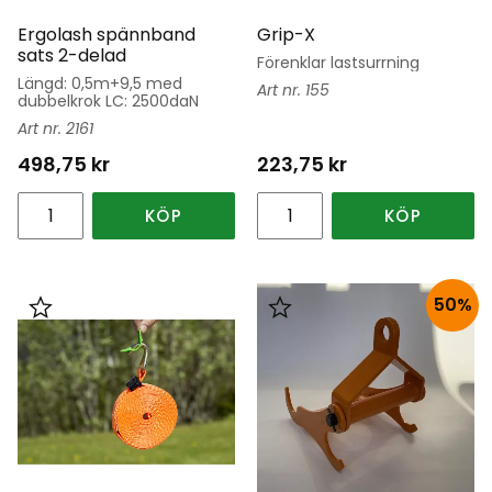
Ergolash spännband
Grip-X
sats 2-delad
Förenklar lastsurrning
Längd: 0,5m+9,5 med
155
dubbelkrok LC: 2500daN
2161
498,75
kr
223,75
kr
KÖP
KÖP
50
%
Lägg till i favoriter
Lägg till i favoriter