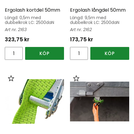
Ergolash kortdel 50mm
Ergolash långdel 50mm
Längd: 0,5m med
Längd: 9,5m med
dubbelkrok LC: 2500daN
dubbelkrok LC: 2500daN
2163
2162
323,75
kr
173,75
kr
KÖP
KÖP
Lägg till i favoriter
Lägg till i favoriter