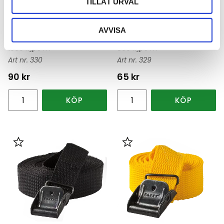
TILLÅT URVAL
Spännband ändlös 1000
Spännband ändlös 800
AVVISA
kg 5 m 25mm
kg 5 m 25mm
1000 kg, 5 m
800 kg, 5 m
330
329
90
kr
65
kr
KÖP
KÖP
Lägg till i favoriter
Lägg till i favoriter