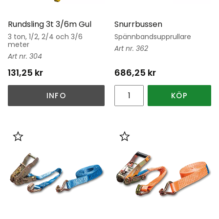
Rundsling 3t 3/6m Gul
Snurrbussen
3 ton, 1/2, 2/4 och 3/6
Spännbandsupprullare
meter
362
304
131,25
kr
686,25
kr
INFO
KÖP
Lägg till i favoriter
Lägg till i favoriter