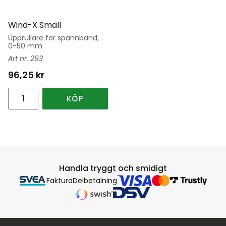
Wind-X Small
Upprullare för spännband,
0-50 mm
293
96,25
kr
KÖP
Handla tryggt och smidigt
Faktura
Delbetalning