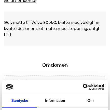
Ge ett omdöme!
Golvmatta till Volvo EC55C. Matta med väldigt fin
kvalité det är en slät matta med stoppning, enligt
bild.
Omdömen
Du
Klicka på en stjärna för att sätta ditt betyg
Samtycke
Information
Om