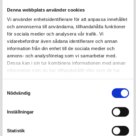
Denna webbplats använder cookies
Vi använder enhetsidentifierare för att anpassa innehållet
och annonserna till användarna, tillhandahålla funktioner
för sociala medier och analysera vår trafik. Vi
vidarebefordrar även sådana identifierare och annan
Tips och inspiration
information från din enhet till de sociala medier och
annons- och analysföretag som vi samarbetar med.
Dessa kan i sin tur kombinera informationen med annan
information som du har tillhandahållit eller som de har
samlat in när du har använt deras tjänster.
S
Nödvändig
a
m
t
Inställningar
y
c
k
Statistik
Stöldskydd för entreprenadmaskiner: så