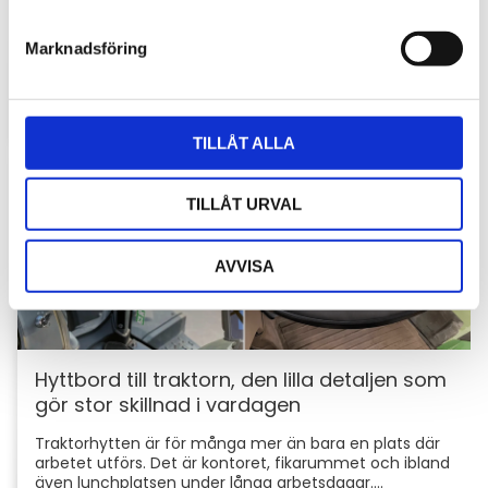
e
skyddar du din maskin och utrustning
s
Marknadsföring
För entreprenörer är maskinerna hjärtat i
v
verksamheten. Därför är det viktigt att skydda dem
a
mot stölder och skador som kan orsaka kostsamma
l
avbrott....
TILLÅT ALLA
TILLÅT URVAL
AVVISA
Hyttbord till traktorn, den lilla detaljen som
gör stor skillnad i vardagen
Traktorhytten är för många mer än bara en plats där
arbetet utförs. Det är kontoret, fikarummet och ibland
även lunchplatsen under långa arbetsdagar....