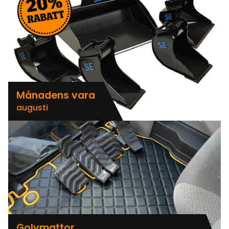
Månadens vara
augusti
Golvmattor