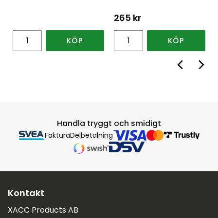
265
kr
KÖP
KÖP
Handla tryggt och smidigt
Faktura
Delbetalning
Kontakt
XACC Products AB