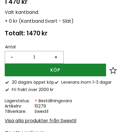
1 470
kr
Valt kantband:
+ 0 kr (Kantband Svart - Slät)
Totalt:
1470
kr
Antal
-
+
KÖP
Lägg till
30 dagars öppet köp
Leverans inom 1-3 dagar
Fri frakt över 2000 kr
Lagerstatus
Beställningsvara
Artikelnr
10279
Tillverkare
Swextil
Visa alla produkter från Swextil