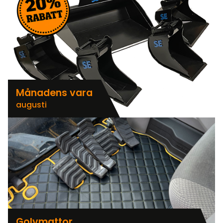
Månadens vara
augusti
Golvmattor