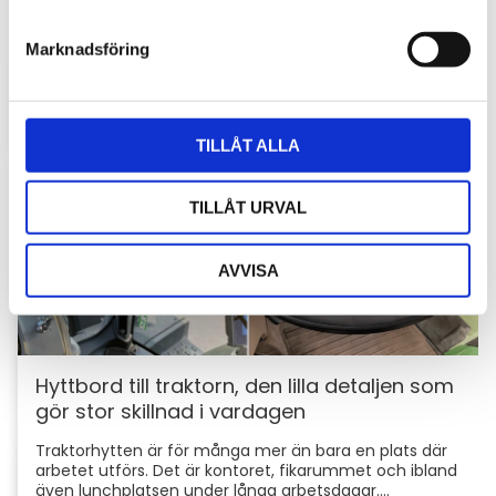
e
skyddar du din maskin och utrustning
s
Marknadsföring
För entreprenörer är maskinerna hjärtat i
v
verksamheten. Därför är det viktigt att skydda dem
a
mot stölder och skador som kan orsaka kostsamma
l
avbrott....
TILLÅT ALLA
TILLÅT URVAL
AVVISA
Hyttbord till traktorn, den lilla detaljen som
gör stor skillnad i vardagen
Traktorhytten är för många mer än bara en plats där
arbetet utförs. Det är kontoret, fikarummet och ibland
även lunchplatsen under långa arbetsdagar....