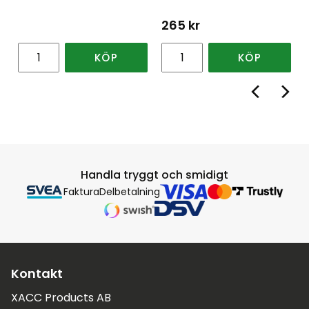
265
kr
KÖP
KÖP
Handla tryggt och smidigt
Faktura
Delbetalning
Kontakt
XACC Products AB