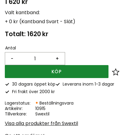
1 620
kr
Valt kantband:
+ 0 kr (Kantband Svart - Slät)
Totalt:
1620
kr
Antal
-
+
KÖP
Lägg till
30 dagars öppet köp
Leverans inom 1-3 dagar
Fri frakt över 2000 kr
Lagerstatus
Beställningsvara
Artikelnr
10915
Tillverkare
Swextil
Visa alla produkter från Swextil