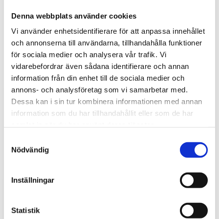
Denna webbplats använder cookies
Vi använder enhetsidentifierare för att anpassa innehållet
och annonserna till användarna, tillhandahålla funktioner
för sociala medier och analysera vår trafik. Vi
vidarebefordrar även sådana identifierare och annan
Tips och inspiration
information från din enhet till de sociala medier och
annons- och analysföretag som vi samarbetar med.
Dessa kan i sin tur kombinera informationen med annan
information som du har tillhandahållit eller som de har
samlat in när du har använt deras tjänster.
S
Nödvändig
a
m
t
Inställningar
y
c
k
Statistik
Stöldskydd för entreprenadmaskiner: så