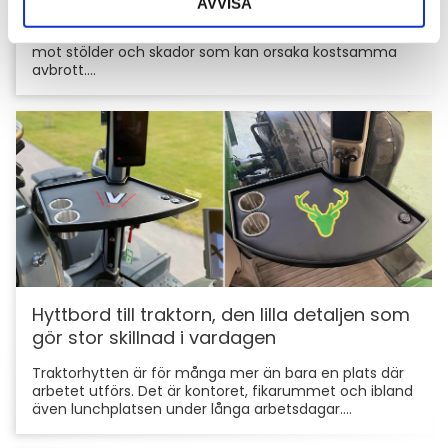
AVVISA
För entreprenörer är maskinerna hjärtat i
verksamheten. Därför är det viktigt att skydda dem
mot stölder och skador som kan orsaka kostsamma
avbrott....
Hyttbord till traktorn, den lilla detaljen som
gör stor skillnad i vardagen
Traktorhytten är för många mer än bara en plats där
arbetet utförs. Det är kontoret, fikarummet och ibland
även lunchplatsen under långa arbetsdagar....