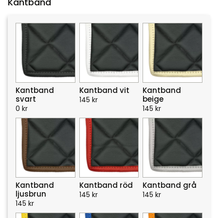
Kantband
Kantband
Kantband vit
Kantband
svart
beige
145
kr
0
kr
145
kr
Kantband
Kantband röd
Kantband grå
ljusbrun
145
kr
145
kr
145
kr