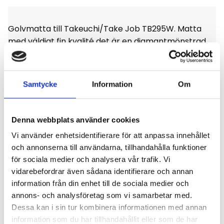
Golvmatta till Takeuchi/Take Job TB295W. Matta
med väldigt fin kvalité det är en diamantmönstrad
matta med stoppning, enligt bild.
Samtycke
Information
Om
Omdömen
Denna webbplats använder cookies
Vi använder enhetsidentifierare för att anpassa innehållet
och annonserna till användarna, tillhandahålla funktioner
Du
för sociala medier och analysera vår trafik. Vi
vidarebefordrar även sådana identifierare och annan
Klicka på en stjärna för att sätta ditt betyg
information från din enhet till de sociala medier och
annons- och analysföretag som vi samarbetar med.
Dessa kan i sin tur kombinera informationen med annan
information som du har tillhandahållit eller som de har