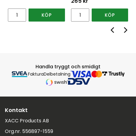
265
kr
KÖP
KÖP
Handla tryggt och smidigt
Faktura
Delbetalning
Kontakt
XACC Products AB
Org.nr. 556897-1559