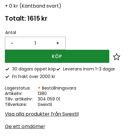
+ 0 kr (Kantband svart)
Totalt:
1615
kr
Antal
-
+
KÖP
Lägg till
30 dagars öppet köp
Leverans inom 1-3 dagar
Fri frakt över 2000 kr
Lagerstatus
Beställningsvara
Artikelnr
1380
Tillv. artikelnr
304 059 01
Tillverkare
Swextil
Visa alla produkter från Swextil
Ge ett omdöme!