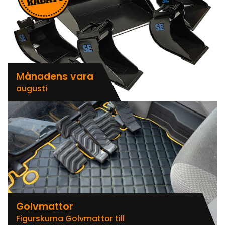
Månadens vara
augusti
Golvmattor
Figurskurna Golvmattor till