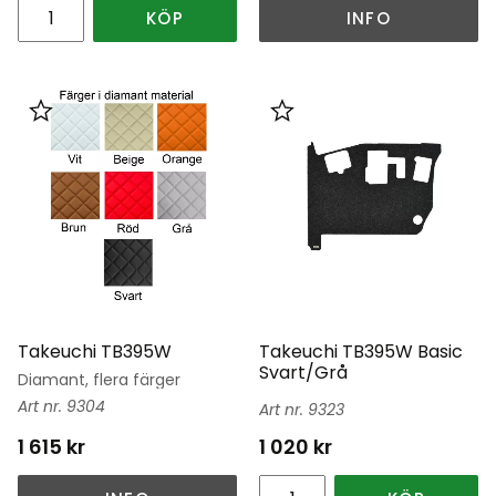
KÖP
INFO
Lägg till i favoriter
Lägg till i favoriter
Takeuchi TB395W
Takeuchi TB395W Basic
Svart/Grå
Diamant, flera färger
9304
9323
1 615
kr
1 020
kr