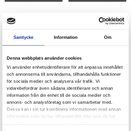
Lägg till i favoriter
Lägg till i favoriter
Samtycke
Information
Om
Denna webbplats använder cookies
Vi använder enhetsidentifierare för att anpassa innehållet
och annonserna till användarna, tillhandahålla funktioner
för sociala medier och analysera vår trafik. Vi
Takeuchi TL12 Basic
Takeuchi-Take Job
vidarebefordrar även sådana identifierare och annan
Svart/Grå
TB175
information från din enhet till de sociala medier och
Basic, Svart/Grå
Slät, flera färger
annons- och analysföretag som vi samarbetar med.
7003
10299
Dessa kan i sin tur kombinera informationen med annan
1 020
kr
1 470
kr
information som du har tillhandahållit eller som de har
samlat in när du har använt deras tjänster.
KÖP
INFO