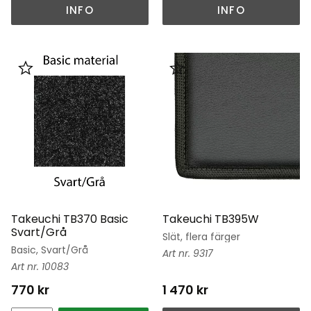
INFO
INFO
Lägg till i favoriter
Lägg till i favoriter
Takeuchi TB370 Basic
Takeuchi TB395W
Svart/Grå
Slät, flera färger
Basic, Svart/Grå
9317
10083
770
kr
1 470
kr