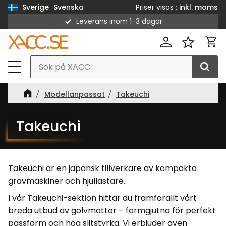
Priser visas
inkl. moms
Sverige
Svenska
Leverans inom 1-3 dagar
Meny
Kund
Favorit
Modellanpassat
Takeuchi
Takeuchi
Takeuchi är en japansk tillverkare av kompakta
grävmaskiner och hjullastare.
I vår Takeuchi-sektion hittar du framförallt vårt
breda utbud av golvmattor – formgjutna för perfekt
passform och hög slitstyrka. Vi erbjuder även