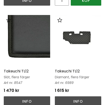
INFO
KÖP
Lägg till i favoriter
Lägg till i favoriter
Takeuchi TL12
Takeuchi TL12
Slät, flera färger
Diamant, flera färger
8547
6989
1 470
kr
1 615
kr
INFO
INFO