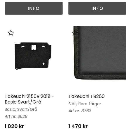
INFO
INFO
Lägg till i favoriter
Lägg till i favoriter
Takeuchi 2150R 2018 -
Takeuchi TB260
Basic Svart/Grå
Slät, flera färger
Basic, Svart/Grå
8763
3628
1 020
kr
1 470
kr