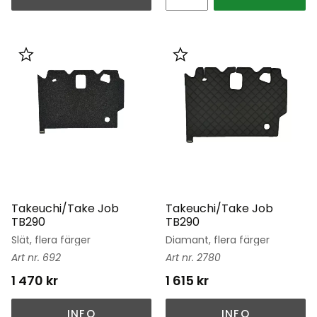
Lägg till i favoriter
Lägg till i favoriter
Takeuchi/Take Job
Takeuchi/Take Job
TB290
TB290
Slät, flera färger
Diamant, flera färger
692
2780
1 470
kr
1 615
kr
INFO
INFO