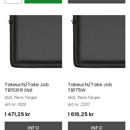
Lägg till i favoriter
Lägg till i favoriter
Takeuchi/Take Job
Takeuchi/Take Job
TB153FR Slät
TB175W
Slät, flera färger
Slät, flera färger
11129
2337
1 471,25
kr
1 616,25
kr
INFO
INFO