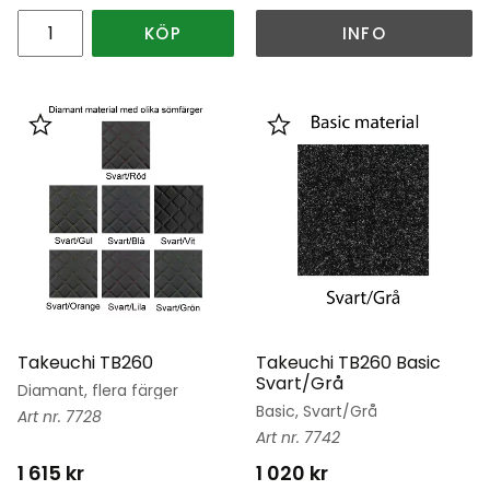
KÖP
INFO
Lägg till i favoriter
Lägg till i favoriter
Takeuchi TB260
Takeuchi TB260 Basic
Svart/Grå
Diamant, flera färger
Basic, Svart/Grå
7728
7742
1 615
kr
1 020
kr