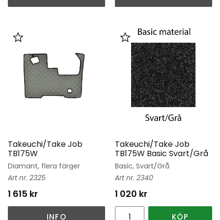
Lägg till i favoriter
Lägg till i favoriter
Takeuchi/Take Job
Takeuchi/Take Job
TB175W
TB175W Basic Svart/Grå
Diamant, flera färger
Basic, Svart/Grå
2325
2340
1 615
kr
1 020
kr
INFO
KÖP