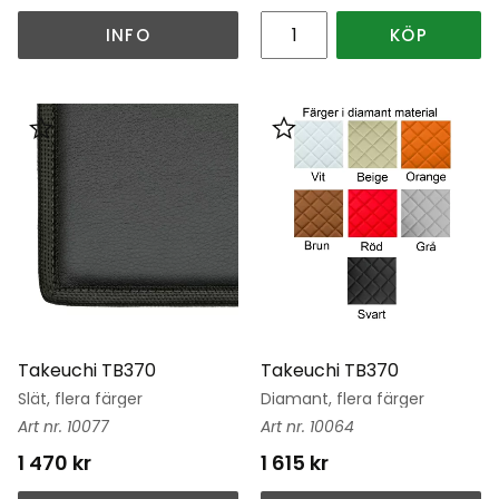
INFO
KÖP
Lägg till i favoriter
Lägg till i favoriter
Takeuchi TB370
Takeuchi TB370
Slät, flera färger
Diamant, flera färger
10077
10064
1 470
kr
1 615
kr