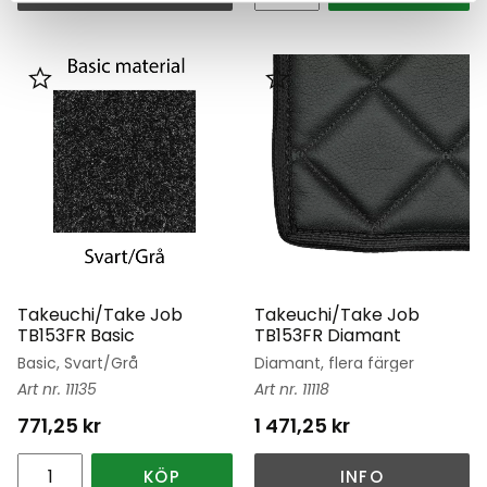
Lägg till i favoriter
Lägg till i favoriter
Takeuchi/Take Job
Takeuchi/Take Job
TB153FR Basic
TB153FR Diamant
Basic, Svart/Grå
Diamant, flera färger
11135
11118
771,25
kr
1 471,25
kr
KÖP
INFO