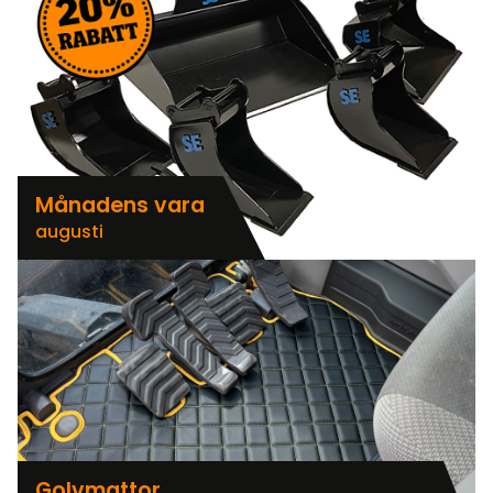
Månadens vara
augusti
Golvmattor