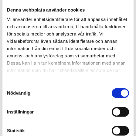
Denna webbplats använder cookies
Vi använder enhetsidentifierare för att anpassa innehållet
och annonserna till användarna, tillhandahålla funktioner
för sociala medier och analysera vår trafik. Vi
vidarebefordrar även sådana identifierare och annan
Tips och inspiration
information från din enhet till de sociala medier och
annons- och analysföretag som vi samarbetar med.
Dessa kan i sin tur kombinera informationen med annan
information som du har tillhandahållit eller som de har
samlat in när du har använt deras tjänster.
S
Nödvändig
a
m
t
Inställningar
y
c
k
Statistik
Stöldskydd för entreprenadmaskiner: så