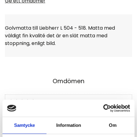
Ge ett omdöme!
Golvmatta till Liebherr L 504 - 518. Matta med
väldigt fin kvalité det är en slät matta med
stoppning, enligt bild.
Omdömen
Du
Klicka på en stjärna för att sätta ditt betyg
Samtycke
Information
Om