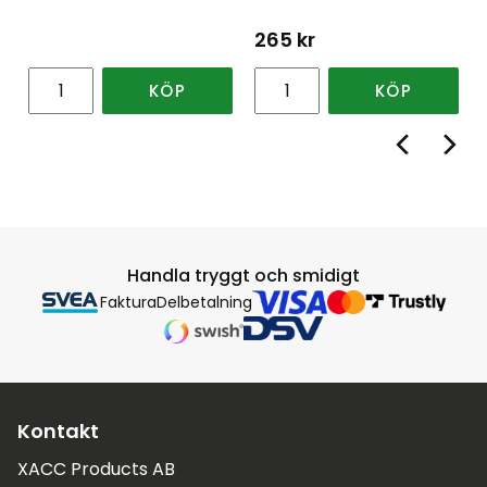
265
kr
KÖP
KÖP
Handla tryggt och smidigt
Faktura
Delbetalning
Kontakt
XACC Products AB