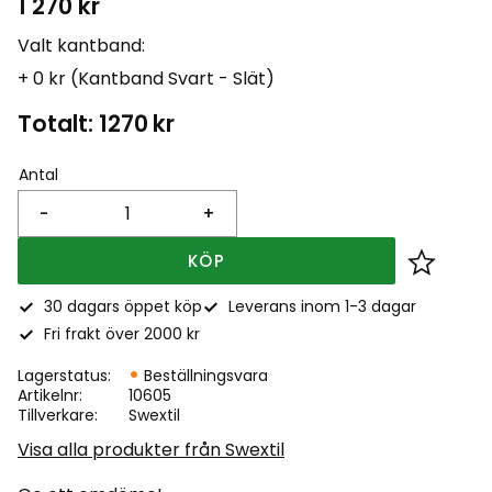
1 270
kr
Valt kantband:
+ 0 kr (Kantband Svart - Slät)
Totalt:
1270
kr
Antal
-
+
KÖP
Lägg till
30 dagars öppet köp
Leverans inom 1-3 dagar
Fri frakt över 2000 kr
Lagerstatus
Beställningsvara
Artikelnr
10605
Tillverkare
Swextil
Visa alla produkter från Swextil