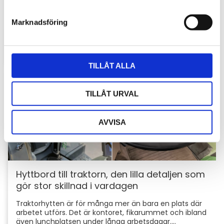
e
skyddar du din maskin och utrustning
s
Marknadsföring
För entreprenörer är maskinerna hjärtat i
v
verksamheten. Därför är det viktigt att skydda dem
a
mot stölder och skador som kan orsaka kostsamma
l
avbrott....
TILLÅT ALLA
TILLÅT URVAL
AVVISA
Hyttbord till traktorn, den lilla detaljen som
gör stor skillnad i vardagen
Traktorhytten är för många mer än bara en plats där
arbetet utförs. Det är kontoret, fikarummet och ibland
även lunchplatsen under långa arbetsdagar....