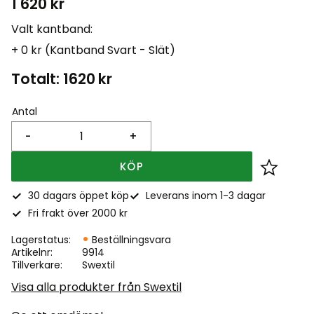
1 620
kr
Valt kantband:
+ 0 kr (Kantband Svart - Slät)
Totalt:
1620
kr
Antal
-
+
KÖP
Lägg till
30 dagars öppet köp
Leverans inom 1-3 dagar
Fri frakt över 2000 kr
Lagerstatus
Beställningsvara
Artikelnr
9914
Tillverkare
Swextil
Visa alla produkter från Swextil