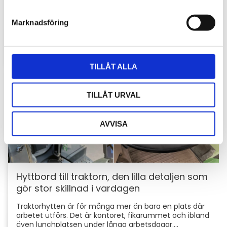
e
skyddar du din maskin och utrustning
s
Marknadsföring
För entreprenörer är maskinerna hjärtat i
v
verksamheten. Därför är det viktigt att skydda dem
a
mot stölder och skador som kan orsaka kostsamma
l
avbrott....
TILLÅT ALLA
TILLÅT URVAL
AVVISA
Hyttbord till traktorn, den lilla detaljen som
gör stor skillnad i vardagen
Traktorhytten är för många mer än bara en plats där
arbetet utförs. Det är kontoret, fikarummet och ibland
även lunchplatsen under långa arbetsdagar....