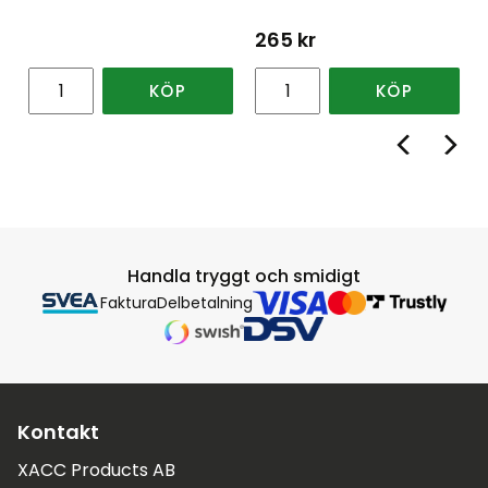
265
kr
KÖP
KÖP
Handla tryggt och smidigt
Faktura
Delbetalning
Kontakt
XACC Products AB