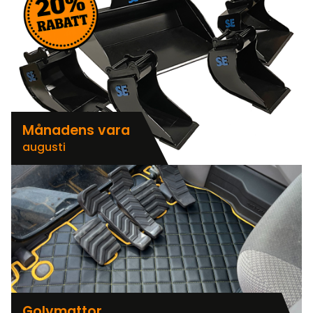
Månadens vara
augusti
Golvmattor