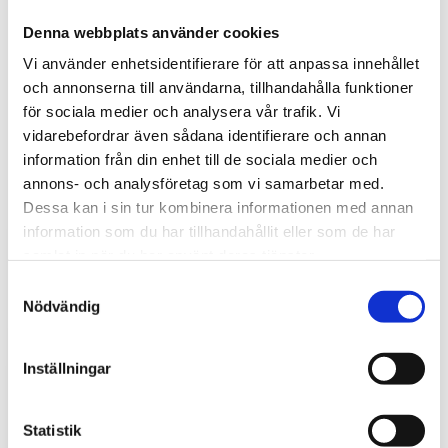
Denna webbplats använder cookies
Vi använder enhetsidentifierare för att anpassa innehållet
och annonserna till användarna, tillhandahålla funktioner
för sociala medier och analysera vår trafik. Vi
vidarebefordrar även sådana identifierare och annan
Tips och inspiration
information från din enhet till de sociala medier och
annons- och analysföretag som vi samarbetar med.
Dessa kan i sin tur kombinera informationen med annan
information som du har tillhandahållit eller som de har
samlat in när du har använt deras tjänster.
S
Nödvändig
a
m
t
Inställningar
y
c
k
Statistik
Stöldskydd för entreprenadmaskiner: så