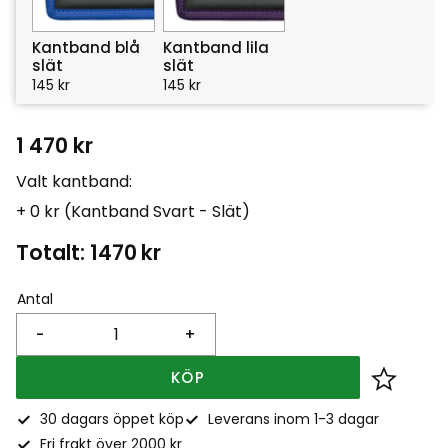
Kantband blå
Kantband lila
slät
slät
145
kr
145
kr
1 470
kr
Valt kantband:
+ 0 kr (Kantband Svart - Slät)
Totalt:
1470
kr
Antal
-
+
KÖP
Lägg till
30 dagars öppet köp
Leverans inom 1-3 dagar
Fri frakt över 2000 kr