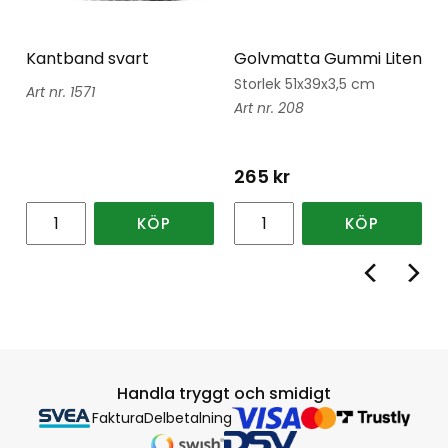
Kantband svart
Golvmatta Gummi Liten
Storlek 51x39x3,5 cm
1571
208
265
kr
KÖP
KÖP
Handla tryggt och smidigt
Faktura
Delbetalning