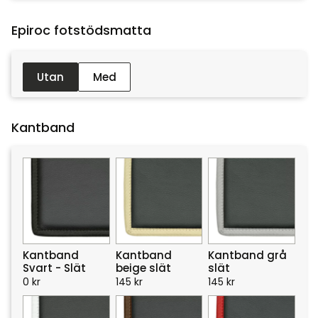
Epiroc fotstödsmatta :
Utan
Med
Kantband
Kantband
Kantband
Kantband grå
Svart - Slät
beige slät
slät
0
kr
145
kr
145
kr