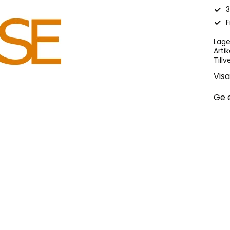
3
F
Lage
Artik
Tillv
Vis
Ge 