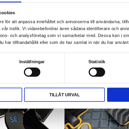
Traktorhytten är för många mer än bara en plats där
arbetet utförs. Det är kontoret, fikarummet och ibland
cookies
även lunchplatsen under långa arbetsdagar....
e för att anpassa innehållet och annonserna till användarna, tillh
vår trafik. Vi vidarebefordrar även sådana identifierare och anna
nnons- och analysföretag som vi samarbetar med. Dessa kan i sin
har tillhandahållit eller som de har samlat in när du har använt 
Inställningar
Statistik
TILLÅT URVAL