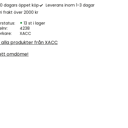
0 dagars öppet köp
Leverans inom 1-3 dagar
ri frakt över 2000 kr
rstatus
13 st i lager
elnr
4238
erkare
XACC
a alla produkter från XACC
ett omdöme!