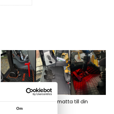
Hur väljer du rätt golvmatta till din
entreprenadmaskin?
Om