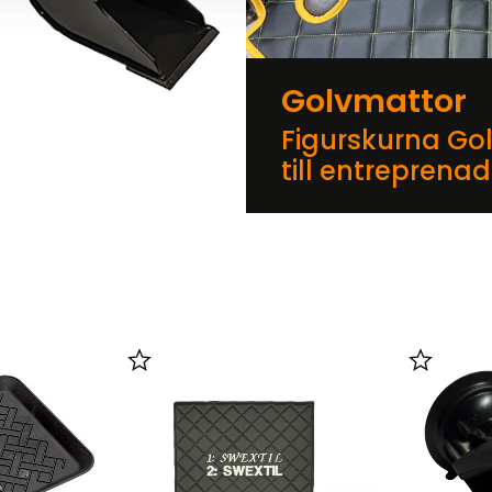
Golvmattor
Figurskurna Go
till entreprena
er
Lägg till i favoriter
Lägg till 