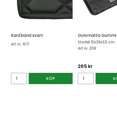
Kantband svart
Golvmatta Gummi 
Storlek 51x39x3,5 cm
1571
208
265
kr
KÖP
K