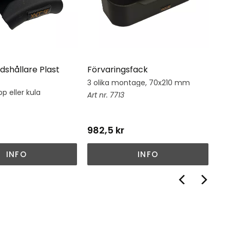
dshållare Plast
Förvaringsfack
Hj
3 olika montage, 70x210 mm
Hj
su
p eller kula
7713
982,5
kr
1 
INFO
INFO