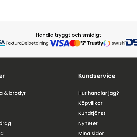
Handla tryggt och smidigt
Faktura
Delbetalning
er
Kundservice
a & brodyr
Hur handlar jag?
Köpvillkor
Kundtjänst
rdrag
Nyheter
dd
Mina sidor