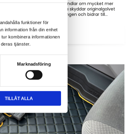
Golvmatta i maskinhytten handlar om mycket mer
än bara utseende. Rätt matta skyddar originalgolvet
mot slitage, förenklar rengöringen och bidrar till...
andahålla funktioner för
n information från din enhet
 tur kombinera informationen
deras tjänster.
Marknadsföring
TILLÅT ALLA