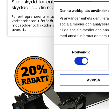
Stöldskydd för entreprenadmaskiner: så
skyddar du din maskin och utrustning
Denna webbplats använder 
För entreprenörer är maskinerna hjärtat i
Vi använder enhetsidentifierar
verksamheten. Därför är det viktigt att skydda dem
sociala medier och analysera 
mot stölder och skador som kan orsaka kostsamma
avbrott....
till de sociala medier och a
med annan information som du 
S
Nödvändig
a
m
t
y
c
AVVISA
k
e
s
v
a