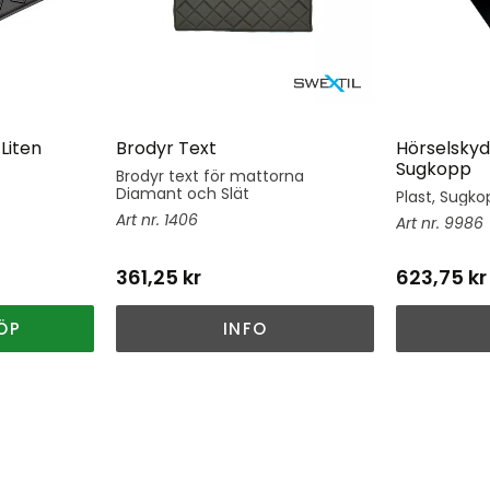
Liten
Brodyr Text
Hörselskyd
Sugkopp
Brodyr text för mattorna
Diamant och Slät
Plast, Sugkop
1406
9986
361,25
kr
623,75
kr
ÖP
INFO