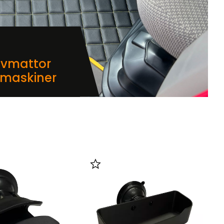
lvmattor
dmaskiner
i favoriter
Lägg till i favoriter