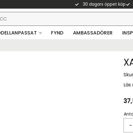
30 dagars öppet köp
DELLANPASSAT
FYND
AMBASSADÖRER
INS
X
Sku
Läs
37,
Anta
-