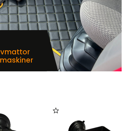
lvmattor
dmaskiner
i favoriter
Lägg till i favoriter