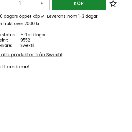
+
KÖP
Lägg till
0 dagars öppet köp
Leverans inom 1-3 dagar
ri frakt över 2000 kr
rstatus
0 st i lager
elnr
9552
erkare
Swextil
 alla produkter från Swextil
ett omdöme!