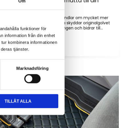
Hur väljer du rätt golvmatta till din
Om
entreprenadmaskin?
Golvmatta i maskinhytten handlar om mycket mer
än bara utseende. Rätt matta skyddar originalgolvet
mot slitage, förenklar rengöringen och bidrar till...
andahålla funktioner för
n information från din enhet
 tur kombinera informationen
deras tjänster.
Marknadsföring
TILLÅT ALLA