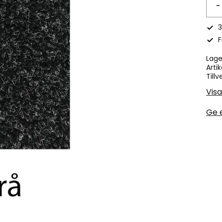
-
3
F
Lage
Artik
Tillv
Visa
Ge 