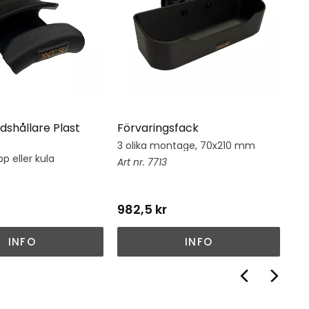
dshållare Plast
Förvaringsfack
Hj
3 olika montage, 70x210 mm
Hj
su
p eller kula
7713
982,5
kr
1 
INFO
INFO