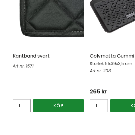
Kantband svart
Golvmatta Gummi 
Storlek 51x39x3,5 cm
1571
208
265
kr
KÖP
K