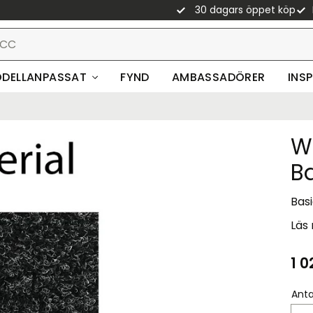
30 dagars öppet köp
DELLANPASSAT
FYND
AMBASSADÖRER
INS
W
B
Basi
Läs
1 0
Anta