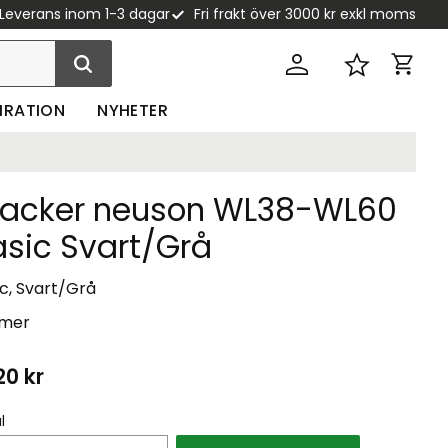
Leverans inom 1-3 dagar
Fri frakt över 3000 kr exkl moms
Kundva
Favoriter
PIRATION
NYHETER
acker neuson WL38-WL60
asic Svart/Grå
c, Svart/Grå
 mer
20
kr
l