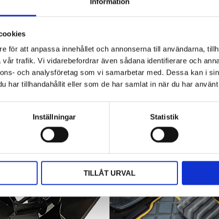
Hyttbord till traktorn, den lilla detaljen
Information
som gör stor skillnad i vardagen
Traktorhytten är för många mer än bara en plats där
cookies
arbetet utförs. Det är kontoret, fikarummet och ibland
även lunchplatsen under långa arbetsdagar....
e för att anpassa innehållet och annonserna till användarna, tillh
vår trafik. Vi vidarebefordrar även sådana identifierare och anna
nnons- och analysföretag som vi samarbetar med. Dessa kan i sin
har tillhandahållit eller som de har samlat in när du har använt 
Inställningar
Statistik
TILLÅT URVAL