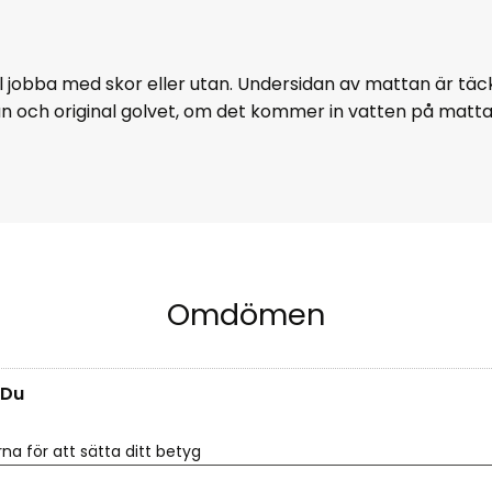
ll jobba med skor eller utan. Undersidan av mattan är tä
an och original golvet, om det kommer in vatten på matt
Omdömen
Du
rna för att sätta ditt betyg