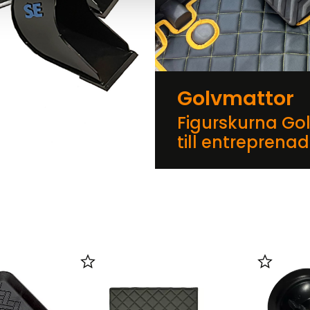
Golvmattor
Figurskurna Go
till entreprena
er
Lägg till i favoriter
Lägg till 