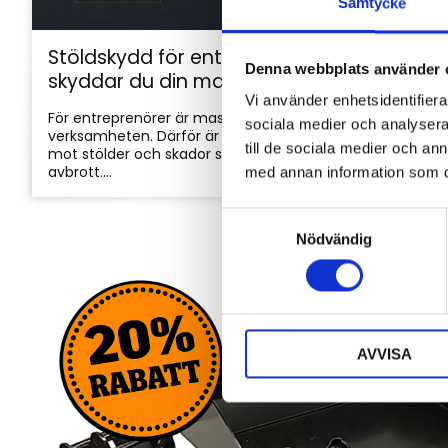
Samtycke
Stöldskydd för entreprenadmaskiner: så
Denna webbplats använder 
skyddar du din maskin och utrustning
Vi använder enhetsidentifierar
För entreprenörer är maskinerna hjärtat i
sociala medier och analysera 
verksamheten. Därför är det viktigt att skydda dem
till de sociala medier och a
mot stölder och skador som kan orsaka kostsamma
avbrott....
med annan information som du 
S
Nödvändig
a
m
t
y
c
AVVISA
k
e
s
v