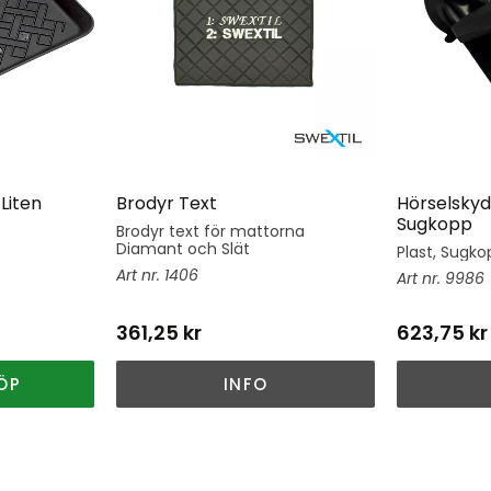
Liten
Brodyr Text
Hörselskyd
Sugkopp
Brodyr text för mattorna
Diamant och Slät
Plast, Sugkop
1406
9986
361,25
kr
623,75
kr
ÖP
INFO