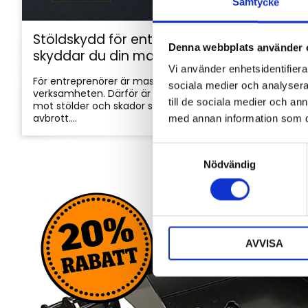
Samtycke
Stöldskydd för entreprenadmaskiner: så
Denna webbplats använder 
skyddar du din maskin och utrustning
Vi använder enhetsidentifierar
För entreprenörer är maskinerna hjärtat i
sociala medier och analysera 
verksamheten. Därför är det viktigt att skydda dem
till de sociala medier och a
mot stölder och skador som kan orsaka kostsamma
avbrott....
med annan information som du 
S
Nödvändig
a
m
t
y
c
AVVISA
k
e
s
v