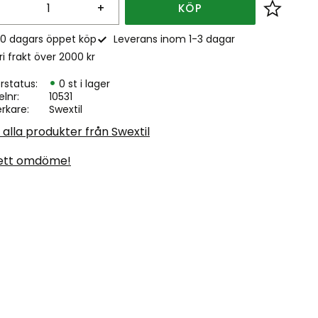
+
KÖP
Lägg till
0 dagars öppet köp
Leverans inom 1-3 dagar
ri frakt över 2000 kr
rstatus
0 st i lager
elnr
10531
erkare
Swextil
 alla produkter från Swextil
ett omdöme!