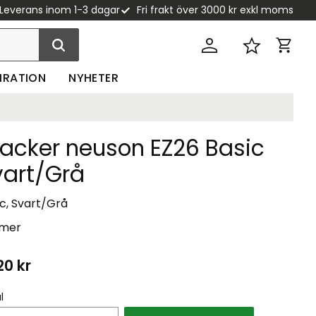
Leverans inom 1-3 dagar
Fri frakt över 3000 kr exkl moms
Kundva
Favoriter
PIRATION
NYHETER
acker neuson EZ26 Basic
vart/Grå
c, Svart/Grå
 mer
20
kr
l