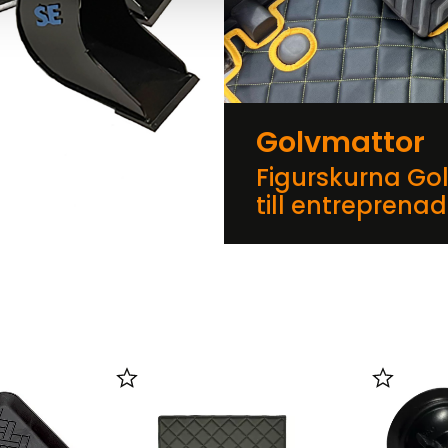
Golvmattor
Figurskurna Go
till entreprena
er
Lägg till i favoriter
Lägg till 