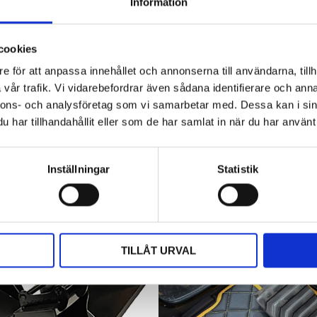
Hyttbord till traktorn, den lilla detaljen
Information
som gör stor skillnad i vardagen
Traktorhytten är för många mer än bara en plats där
cookies
arbetet utförs. Det är kontoret, fikarummet och ibland
även lunchplatsen under långa arbetsdagar....
e för att anpassa innehållet och annonserna till användarna, tillh
vår trafik. Vi vidarebefordrar även sådana identifierare och anna
nnons- och analysföretag som vi samarbetar med. Dessa kan i sin
har tillhandahållit eller som de har samlat in när du har använt 
Inställningar
Statistik
TILLÅT URVAL