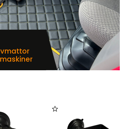
lvmattor
dmaskiner
i favoriter
Lägg till i favoriter