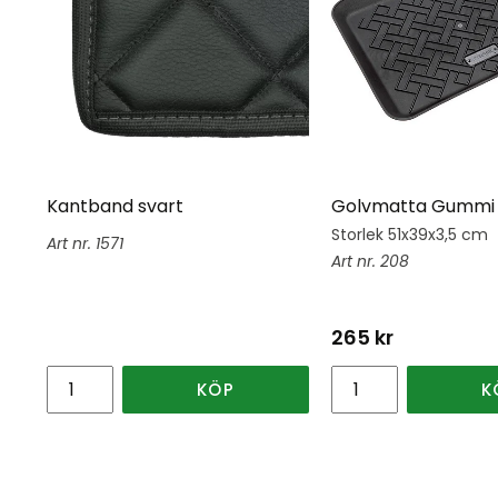
Kantband svart
Golvmatta Gummi 
Storlek 51x39x3,5 cm
1571
208
265
kr
KÖP
K