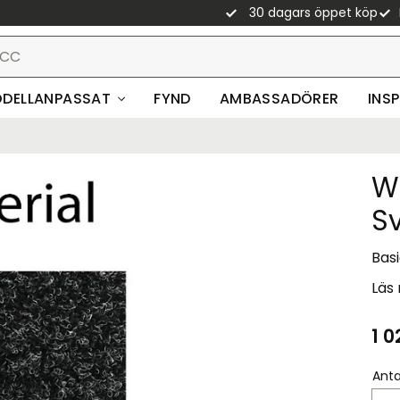
30 dagars öppet köp
DELLANPASSAT
FYND
AMBASSADÖRER
INS
W
S
Basi
Läs
1 0
Anta