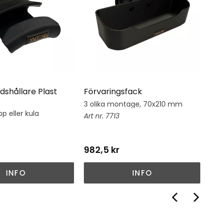
dshållare Plast
Förvaringsfack
Hj
3 olika montage, 70x210 mm
Hj
su
p eller kula
7713
982,5
kr
1 
INFO
INFO