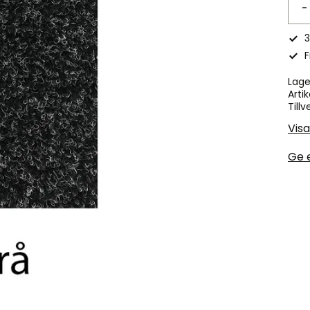
-
3
F
Lage
Artik
Tillv
Visa
Ge 