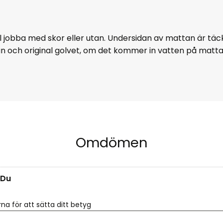
ll jobba med skor eller utan. Undersidan av mattan är tä
an och original golvet, om det kommer in vatten på matt
Omdömen
Du
rna för att sätta ditt betyg