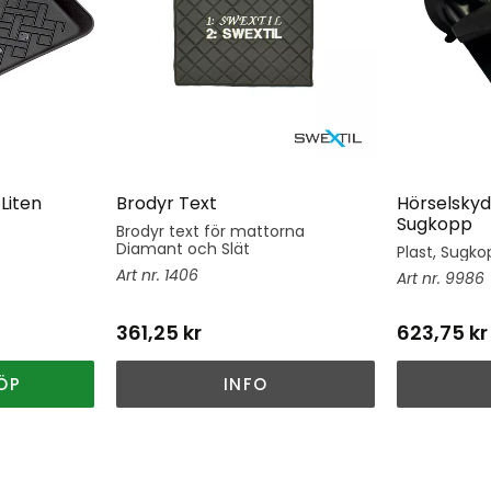
Liten
Brodyr Text
Hörselskyd
Sugkopp
Brodyr text för mattorna
Diamant och Slät
Plast, Sugkop
1406
9986
361,25
kr
623,75
kr
ÖP
INFO