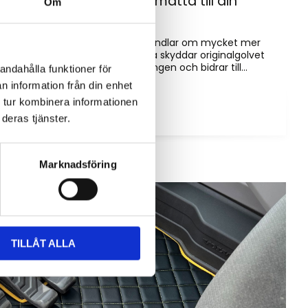
Hur väljer du rätt golvmatta till din
Om
entreprenadmaskin?
Golvmatta i maskinhytten handlar om mycket mer
än bara utseende. Rätt matta skyddar originalgolvet
mot slitage, förenklar rengöringen och bidrar till...
andahålla funktioner för
n information från din enhet
 tur kombinera informationen
deras tjänster.
Marknadsföring
TILLÅT ALLA