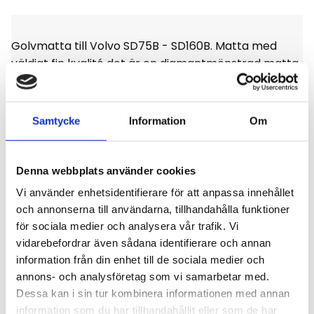
Golvmatta till Volvo SD75B - SD160B. Matta med
väldigt fin kvalité det är en diamantmönstrad matta
med stoppning, enligt bild.
Samtycke
Information
Om
Omdömen
Denna webbplats använder cookies
Vi använder enhetsidentifierare för att anpassa innehållet
och annonserna till användarna, tillhandahålla funktioner
Du
för sociala medier och analysera vår trafik. Vi
vidarebefordrar även sådana identifierare och annan
Klicka på en stjärna för att sätta ditt betyg
information från din enhet till de sociala medier och
annons- och analysföretag som vi samarbetar med.
Dessa kan i sin tur kombinera informationen med annan
information som du har tillhandahållit eller som de har