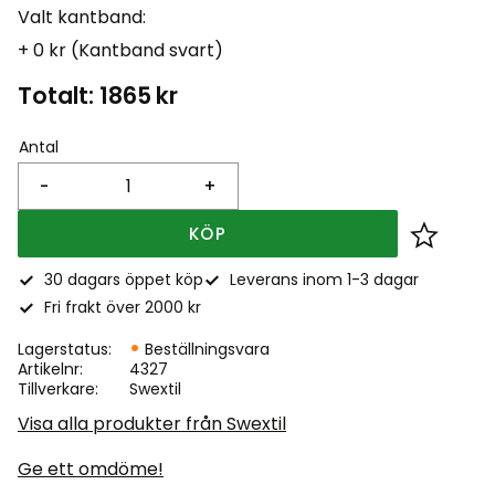
Valt kantband:
+ 0 kr (Kantband svart)
Totalt:
1865
kr
Antal
-
+
KÖP
Lägg till
30 dagars öppet köp
Leverans inom 1-3 dagar
Fri frakt över 2000 kr
Lagerstatus
Beställningsvara
Artikelnr
4327
Tillverkare
Swextil
Visa alla produkter från Swextil
Ge ett omdöme!