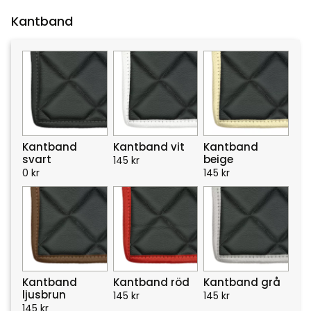
Kantband
Kantband
Kantband vit
Kantband
svart
beige
145
kr
0
kr
145
kr
Kantband
Kantband röd
Kantband grå
ljusbrun
145
kr
145
kr
145
kr