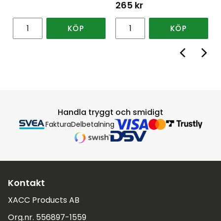
265
kr
KÖP
KÖP
Handla tryggt och smidigt
Faktura
Delbetalning
Kontakt
XACC Products AB
Org.nr. 556897-1559