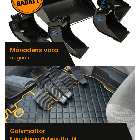
Månadens vara
augusti
Golvmattor
Figurskurna Golvmattor till