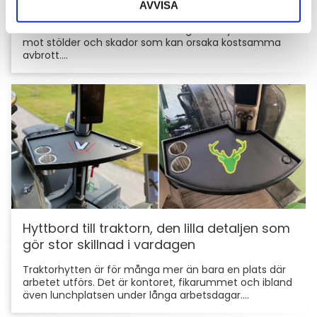
AVVISA
För entreprenörer är maskinerna hjärtat i
verksamheten. Därför är det viktigt att skydda dem
mot stölder och skador som kan orsaka kostsamma
avbrott....
Hyttbord till traktorn, den lilla detaljen som
gör stor skillnad i vardagen
Traktorhytten är för många mer än bara en plats där
arbetet utförs. Det är kontoret, fikarummet och ibland
även lunchplatsen under långa arbetsdagar....