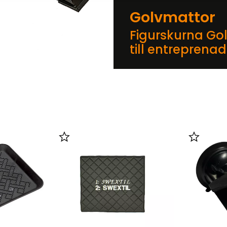
Golvmattor
Figurskurna Go
till entreprena
er
Lägg till i favoriter
Lägg till 