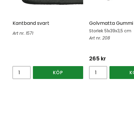
Kantband svart
Golvmatta Gummi 
Storlek 51x39x3,5 cm
1571
208
265
kr
KÖP
K