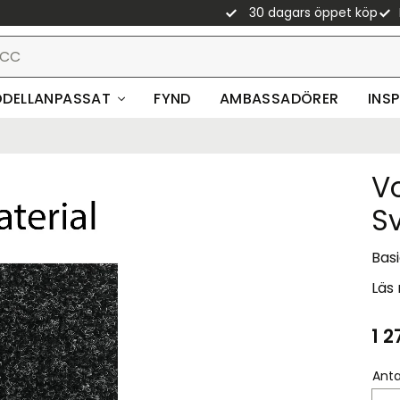
30 dagars öppet köp
DELLANPASSAT
FYND
AMBASSADÖRER
INS
Vo
S
Basi
Läs
1 2
Anta