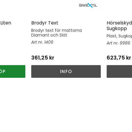
Liten
Brodyr Text
Hörselskyd
Sugkopp
Brodyr text för mattorna
Diamant och Slät
Plast, Sugkop
1406
9986
361,25
kr
623,75
kr
ÖP
INFO