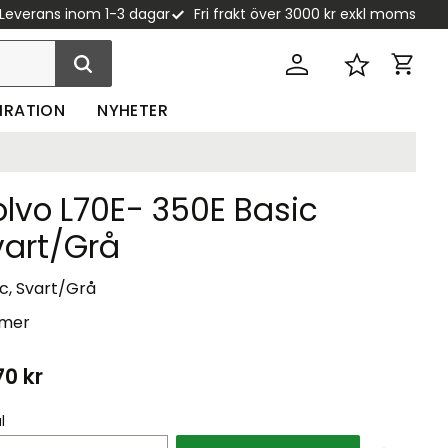
Leverans inom 1-3 dagar
Fri frakt över 3000 kr exkl moms
Kundva
Favoriter
PIRATION
NYHETER
lvo L70E- 350E Basic
vart/Grå
c, Svart/Grå
 mer
70
kr
l