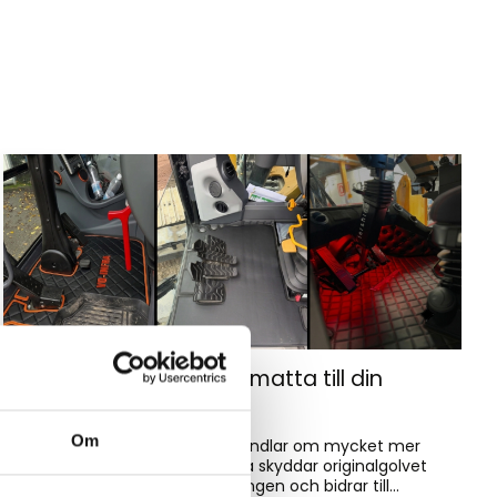
Hur väljer du rätt golvmatta till din
entreprenadmaskin?
Om
Golvmatta i maskinhytten handlar om mycket mer
än bara utseende. Rätt matta skyddar originalgolvet
mot slitage, förenklar rengöringen och bidrar till...