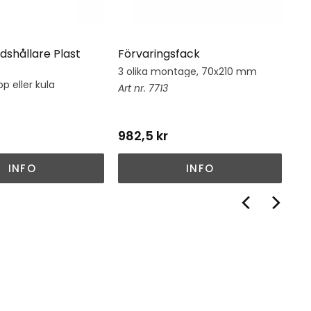
dshållare Plast
Förvaringsfack
Hj
3 olika montage, 70x210 mm
Hj
su
p eller kula
7713
982,5
kr
1 
INFO
INFO