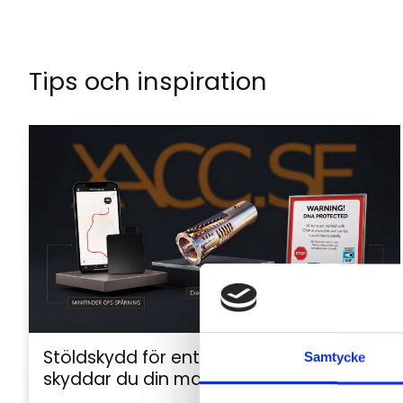
Tips och inspiration
Stöldskydd för entreprenadmaskiner: så
Samtycke
skyddar du din maskin och utrustning