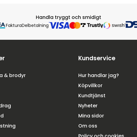
Handla tryggt och smidigt
Faktura
Delbetalning
er
Kundservice
a & brodyr
Hur handlar jag?
Köpvillkor
Kundtjänst
rdrag
Nyheter
dd
Mina sidor
ustning
Om oss
Policy och cookies