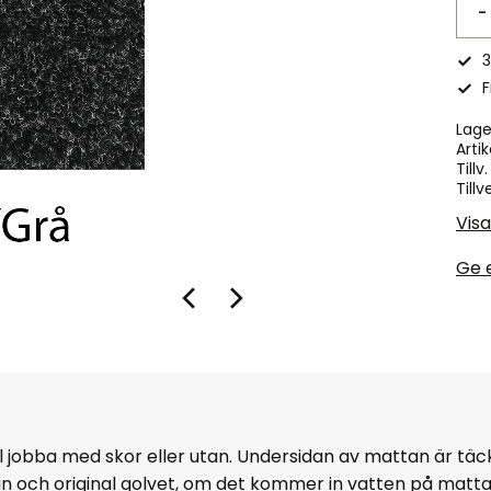
-
3
F
Lage
Artik
Tillv
Tillv
Visa
Ge 
ll jobba med skor eller utan. Undersidan av mattan är tä
an och original golvet, om det kommer in vatten på matt