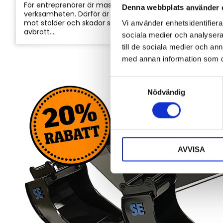
För entreprenörer är maskinerna hjärtat i
Denna webbplats använder 
verksamheten. Därför är det viktigt att skydda dem
mot stölder och skador som kan orsaka kostsamma
Vi använder enhetsidentifierar
avbrott....
sociala medier och analysera 
till de sociala medier och a
med annan information som du 
S
Nödvändig
a
m
t
y
c
AVVISA
k
e
s
v
a
l