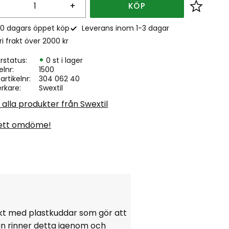
+
KÖP
Lägg till
0 dagars öppet köp
Leverans inom 1-3 dagar
ri frakt över 2000 kr
rstatus
0 st i lager
elnr
1500
. artikelnr
304 062 40
erkare
Swextil
 alla produkter från Swextil
ett omdöme!
ckt med plastkuddar som gör att
an rinner detta igenom och