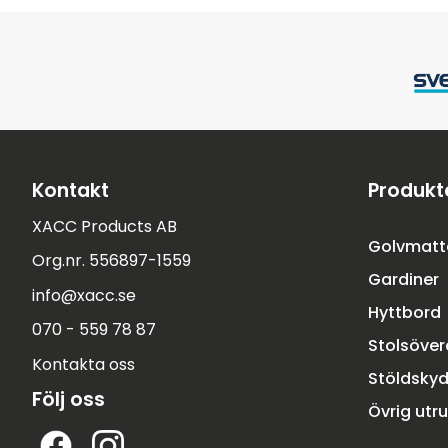
Kontakt
Produkt
XACC Products AB
Golvmatt
Org.nr. 556897-1559
Gardiner
info@xacc.se
Hyttbord
070 - 559 78 87
Stolsöve
Kontakta oss
Stöldsky
Följ oss
Övrig utr