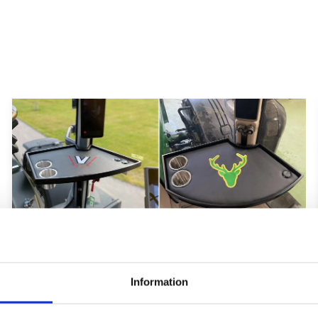
Hyttbord till traktorn, den lilla detaljen
som gör stor skillnad i vardagen
Information
Traktorhytten är för många mer än bara en plats där
arbetet utförs. Det är kontoret, fikarummet och ibland
även lunchplatsen under långa arbetsdagar....