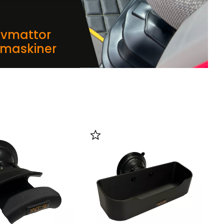
lvmattor
dmaskiner
i favoriter
Lägg till i favoriter