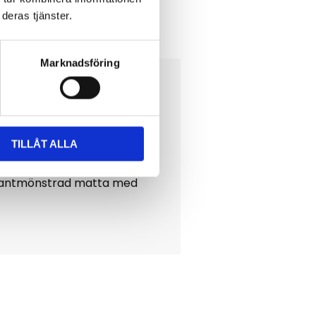
deras tjänster.
ett omdöme!
Marknadsföring
TILLÅT ALLA
iamantmönstrad matta med