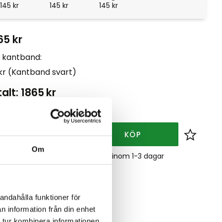
145
kr
145
kr
145
kr
65
kr
t kantband:
 kr (Kantband svart)
alt:
1865
kr
l
+
KÖP
Lägg till
Om
0 dagars öppet köp
Leverans inom 1-3 dagar
ri frakt över 2000 kr
rstatus
Beställningsvara
elnr
2744
andahålla funktioner för
erkare
Swextil
n information från din enhet
 alla produkter från Swextil
 tur kombinera informationen