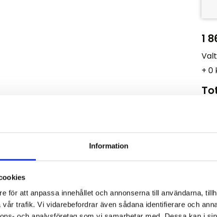
1 8
Val
+ 0
Tot
Anta
-
Information
3
F
cookies
Lage
Artik
e för att anpassa innehållet och annonserna till användarna, tillh
Tillv
vår trafik. Vi vidarebefordrar även sådana identifierare och anna
Visa
nnons- och analysföretag som vi samarbetar med. Dessa kan i sin