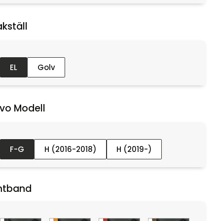
kställ :
EL
Golv
vo Modell :
F-G
H (2016-2018)
H (2019-)
ntband