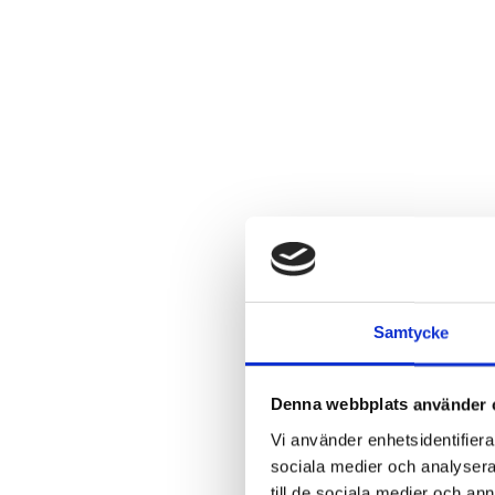
Samtycke
Denna webbplats använder 
Vi använder enhetsidentifierar
sociala medier och analysera 
till de sociala medier och a