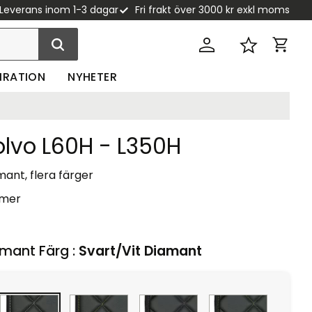
Leverans inom 1-3 dagar
Fri frakt över 3000 kr exkl moms
Kundva
Favoriter
PIRATION
NYHETER
olvo L60H - L350H
ant, flera färger
 mer
mant Färg :
Svart/Vit Diamant