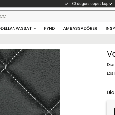
30 dagars öppet köp
DELLANPASSAT
FYND
AMBASSADÖRER
INS
V
Diam
Läs
Dia