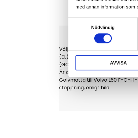
med annan information som du 
S
Nödvändig
a
m
t
Välj rätt matta i rullistan
y
(EL) Står för att du har elspakar 
c
AVVISA
(GOLV) Står för att du har spakstä
k
Är du osäker kontakta oss på in
e
Golvmatta till Volvo L60 F-G-H 
s
stoppning, enligt bild.
v
a
l