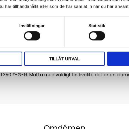
har tillhandahållit eller som de har samlat in när du har använt 
Ge 
Inställningar
Statistik
som sitter fast i stolen.
TILLÅT URVAL
ll som sitter fast i golvet.
fo@xacc.se
- L350 F-G-H. Matta med väldigt fin kvalité det är en d
Omdömen