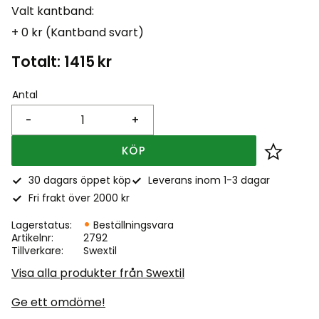
Valt kantband:
+ 0 kr (Kantband svart)
Totalt:
1415
kr
Antal
-
+
KÖP
Lägg till
30 dagars öppet köp
Leverans inom 1-3 dagar
Fri frakt över 2000 kr
Lagerstatus
Beställningsvara
Artikelnr
2792
Tillverkare
Swextil
Visa alla produkter från Swextil
Ge ett omdöme!