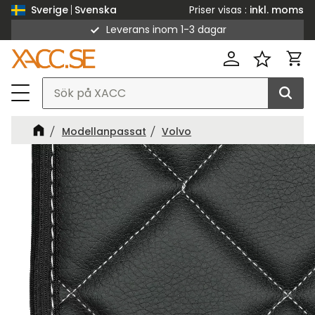
Priser visas
inkl. moms
Sverige
Svenska
Leverans inom 1-3 dagar
Meny
Kund
Favorit
Modellanpassat
Volvo