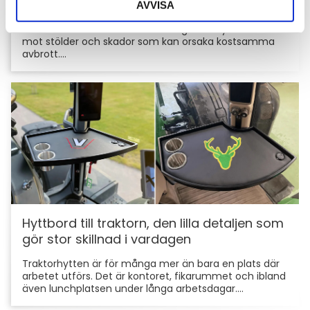
AVVISA
För entreprenörer är maskinerna hjärtat i
verksamheten. Därför är det viktigt att skydda dem
mot stölder och skador som kan orsaka kostsamma
avbrott....
Hyttbord till traktorn, den lilla detaljen som
gör stor skillnad i vardagen
Traktorhytten är för många mer än bara en plats där
arbetet utförs. Det är kontoret, fikarummet och ibland
även lunchplatsen under långa arbetsdagar....