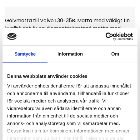
Golvmatta till Volvo L30-35B. Matta med väldigt fin
kvalité det är en diamantmönstrad matta med
stoppning, enligt bild.
Samtycke
Information
Om
Omdömen
Denna webbplats använder cookies
Vi använder enhetsidentifierare för att anpassa innehållet
och annonserna till användarna, tillhandahålla funktioner
Du
för sociala medier och analysera vår trafik. Vi
vidarebefordrar även sådana identifierare och annan
Klicka på en stjärna för att sätta ditt betyg
information från din enhet till de sociala medier och
annons- och analysföretag som vi samarbetar med.
Dessa kan i sin tur kombinera informationen med annan
information som du har tillhandahållit eller som de har