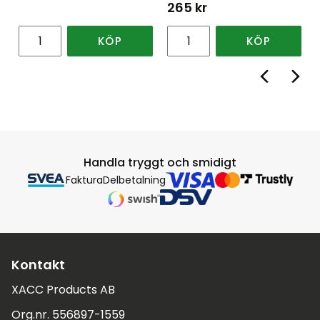
265
kr
KÖP
KÖP
Handla tryggt och smidigt
Faktura
Delbetalning
Kontakt
XACC Products AB
Org.nr. 556897-1559