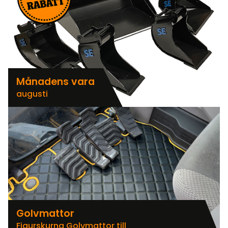
Månadens vara
augusti
Golvmattor
Figurskurna Golvmattor till