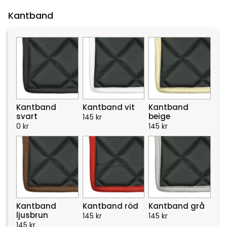
Kantband
Kantband
Kantband vit
Kantband
svart
beige
145
kr
0
kr
145
kr
Kantband
Kantband röd
Kantband grå
ljusbrun
145
kr
145
kr
145
kr