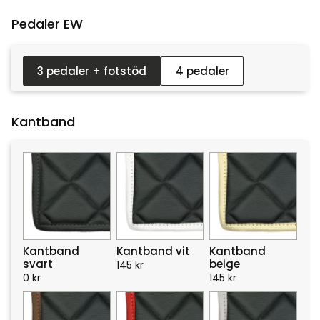
Pedaler EW :
3 pedaler + fotstöd
4 pedaler
Kantband
Kantband
Kantband vit
Kantband
svart
beige
145
kr
0
kr
145
kr