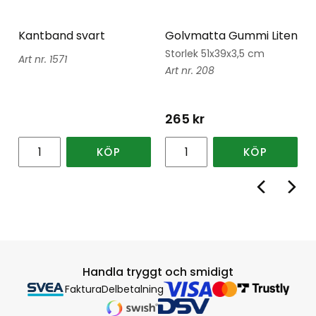
Kantband svart
Golvmatta Gummi Liten
Storlek 51x39x3,5 cm
1571
208
265
kr
KÖP
KÖP
Handla tryggt och smidigt
Faktura
Delbetalning