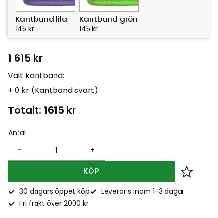
Kantband lila
Kantband grön
145
kr
145
kr
1 615
kr
Valt kantband:
+ 0 kr (Kantband svart)
Totalt:
1615
kr
Antal
-
+
KÖP
Lägg till
30 dagars öppet köp
Leverans inom 1-3 dagar
Fri frakt över 2000 kr