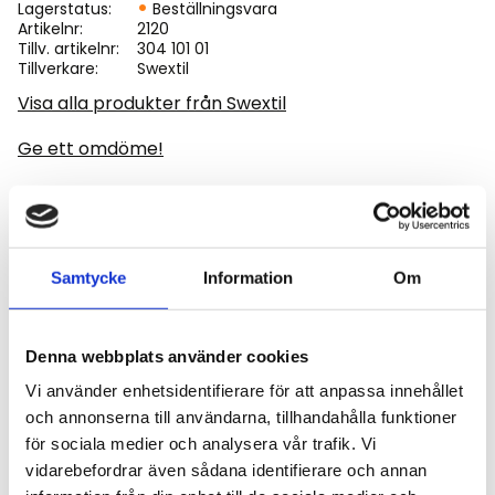
Lagerstatus
Beställningsvara
Artikelnr
2120
Tillv. artikelnr
304 101 01
Tillverkare
Swextil
Visa alla produkter från Swextil
Ge ett omdöme!
Golvmatta till Volvo EW(R)150E - EW180E. Matta med
väldigt fin kvalité det är en diamantmönstrad matta
Samtycke
Information
Om
med stoppning, enligt bild.
Denna webbplats använder cookies
Vi använder enhetsidentifierare för att anpassa innehållet
och annonserna till användarna, tillhandahålla funktioner
Omdömen
för sociala medier och analysera vår trafik. Vi
vidarebefordrar även sådana identifierare och annan