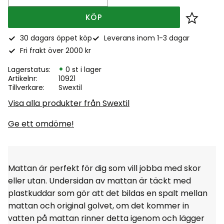
KÖP
Lägg till
30 dagars öppet köp
Leverans inom 1-3 dagar
Fri frakt över 2000 kr
Lagerstatus
0 st i lager
Artikelnr
10921
Tillverkare
Swextil
Visa alla produkter från Swextil
Ge ett omdöme!
Mattan är perfekt för dig som vill jobba med skor
eller utan. Undersidan av mattan är täckt med
plastkuddar som gör att det bildas en spalt mellan
mattan och original golvet, om det kommer in
vatten på mattan rinner detta igenom och lägger