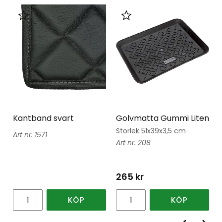
Lägg till i favoriter
Lägg till i favoriter
Kantband svart
Golvmatta Gummi Liten
Storlek 51x39x3,5 cm
1571
208
265
kr
KÖP
KÖP