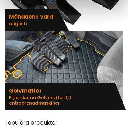
Månadens vara
augusti
Golvmattor
Figurskurna Golvmattor till
entreprenadmaskiner
Populära produkter