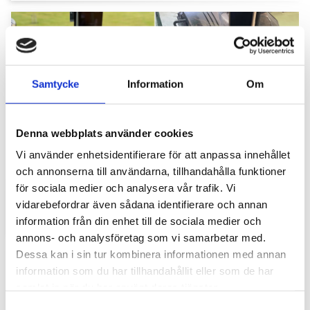
Samtycke
Information
Om
Denna webbplats använder cookies
Hyttbord till traktorn, den lilla detaljen som
Vi använder enhetsidentifierare för att anpassa innehållet
gör stor skillnad i vardagen
och annonserna till användarna, tillhandahålla funktioner
för sociala medier och analysera vår trafik. Vi
Traktorhytten är för många mer än bara en plats där
arbetet utförs. Det är kontoret, fikarummet och ibland
vidarebefordrar även sådana identifierare och annan
även lunchplatsen under långa arbetsdagar....
information från din enhet till de sociala medier och
annons- och analysföretag som vi samarbetar med.
Dessa kan i sin tur kombinera informationen med annan
information som du har tillhandahållit eller som de har
samlat in när du har använt deras tjänster.
S