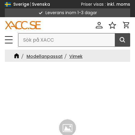
Priser visas
inkl. moms
Sverige
Svenska
Leverans inom 1-3 dagar
Meny
Kund
Favorit
Modellanpassat
Vimek