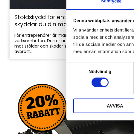
Samtycke
Stöldskydd för entreprenadmaskiner: så
Denna webbplats använder 
skyddar du din maskin och utrustning
Vi använder enhetsidentifierar
För entreprenörer är maskinerna hjärtat i
sociala medier och analysera 
verksamheten. Därför är det viktigt att skydda dem
till de sociala medier och a
mot stölder och skador som kan orsaka kostsamma
avbrott....
med annan information som du 
S
Nödvändig
a
m
t
y
c
AVVISA
k
e
s
v