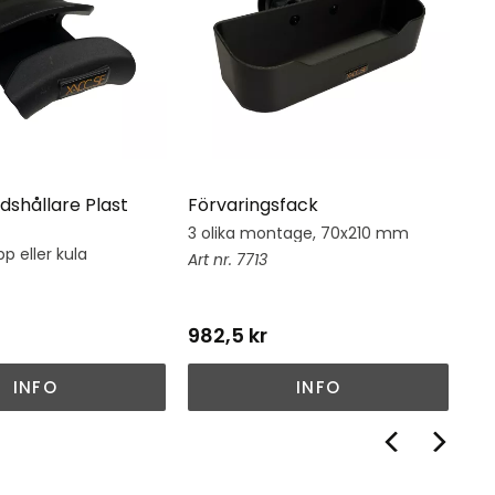
dshållare Plast
Förvaringsfack
Hj
3 olika montage, 70x210 mm
Hj
su
p eller kula
7713
982,5
kr
1 
INFO
INFO