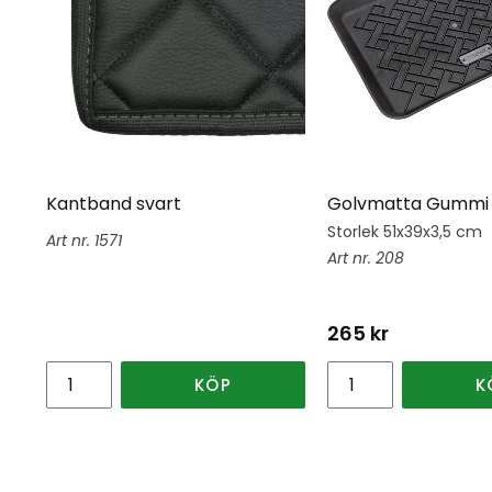
Kantband svart
Golvmatta Gummi 
Storlek 51x39x3,5 cm
1571
208
265
kr
KÖP
K