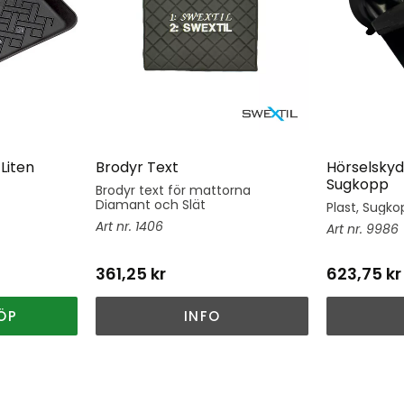
Liten
Brodyr Text
Hörselskyd
Sugkopp
Brodyr text för mattorna
Diamant och Slät
Plast, Sugkop
1406
9986
361,25
kr
623,75
kr
ÖP
INFO