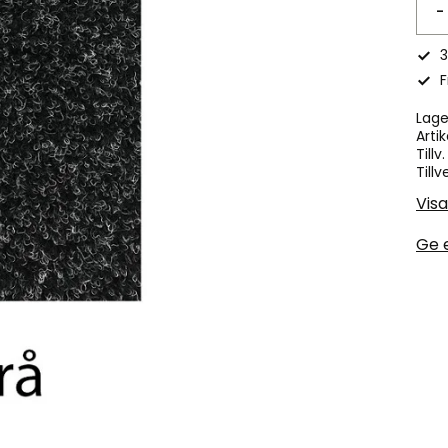
-
3
F
Lage
Artik
Tillv
Tillv
Visa
Ge 