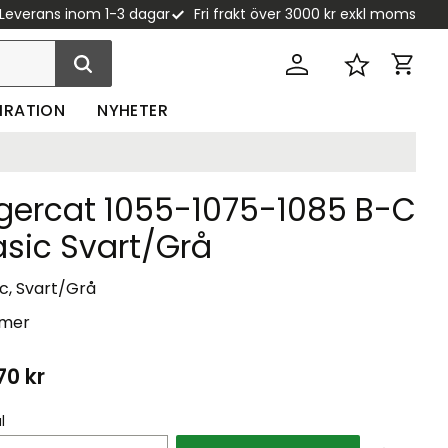
Leverans inom 1-3 dagar
Fri frakt över 3000 kr exkl moms
Kundva
Favoriter
PIRATION
NYHETER
igercat 1055-1075-1085 B-C
asic Svart/Grå
c, Svart/Grå
 mer
70
kr
l