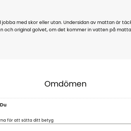
ll jobba med skor eller utan. Undersidan av mattan är tä
an och original golvet, om det kommer in vatten på matt
Omdömen
Du
rna för att sätta ditt betyg