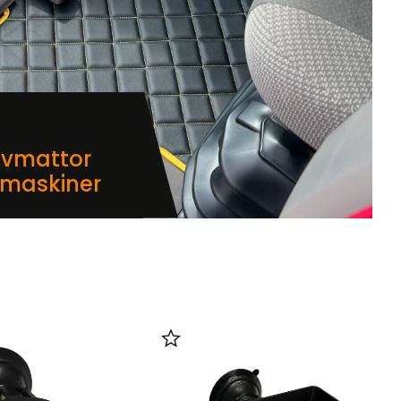
lvmattor
dmaskiner
i favoriter
Lägg till i favoriter