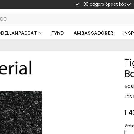
30 dagars öppet köp
DELLANPASSAT
FYND
AMBASSADÖRER
INS
T
B
Basi
Läs
1 4
Anta