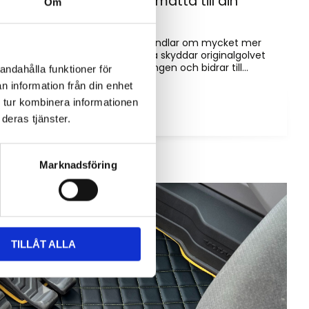
Hur väljer du rätt golvmatta till din
Om
entreprenadmaskin?
Golvmatta i maskinhytten handlar om mycket mer
än bara utseende. Rätt matta skyddar originalgolvet
mot slitage, förenklar rengöringen och bidrar till...
andahålla funktioner för
n information från din enhet
 tur kombinera informationen
deras tjänster.
Marknadsföring
TILLÅT ALLA