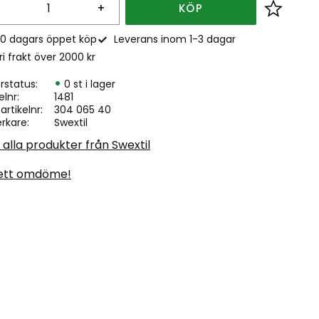
+
KÖP
Lägg till
0 dagars öppet köp
Leverans inom 1-3 dagar
ri frakt över 2000 kr
rstatus
0 st i lager
elnr
1481
. artikelnr
304 065 40
erkare
Swextil
 alla produkter från Swextil
ett omdöme!