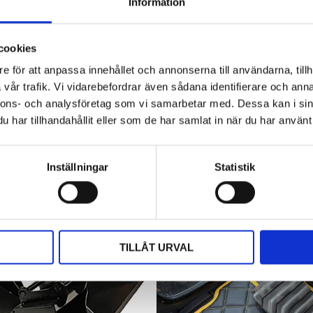
Hyttbord till traktorn, den lilla detaljen
Information
som gör stor skillnad i vardagen
Traktorhytten är för många mer än bara en plats där
cookies
arbetet utförs. Det är kontoret, fikarummet och ibland
även lunchplatsen under långa arbetsdagar....
e för att anpassa innehållet och annonserna till användarna, tillh
vår trafik. Vi vidarebefordrar även sådana identifierare och anna
nnons- och analysföretag som vi samarbetar med. Dessa kan i sin
har tillhandahållit eller som de har samlat in när du har använt 
Inställningar
Statistik
TILLÅT URVAL