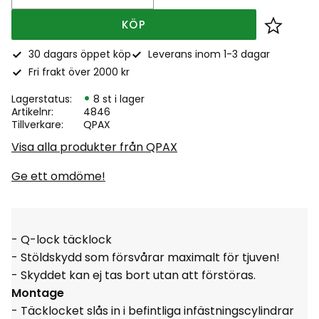
KÖP
Lägg till
30 dagars öppet köp
Leverans inom 1-3 dagar
Fri frakt över 2000 kr
Lagerstatus
8 st i lager
Artikelnr
4846
Tillverkare
QPAX
Visa alla produkter från QPAX
Ge ett omdöme!
- Q-lock täcklock
- Stöldskydd som försvårar maximalt för tjuven!
- Skyddet kan ej tas bort utan att förstöras.
Montage
- Täcklocket slås in i befintliga infästningscylindrar