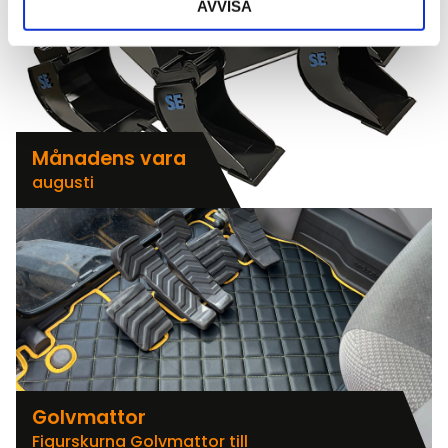
AVVISA
Månadens vara
augusti
Golvmattor
Figurskurna Golvmattor till