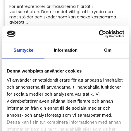
För entreprenörer är maskinerna hjärtat i
verksamheten. Därför är det viktigt att skydda dem
mot stölder och skador som kan orsaka kostsamma
avbrott....
Samtycke
Information
Om
Denna webbplats använder cookies
Vi använder enhetsidentifierare för att anpassa innehållet
och annonserna till användarna, tillhandahålla funktioner
Hyttbord till traktorn, den lilla detaljen som
för sociala medier och analysera vår trafik. Vi
gör stor skillnad i vardagen
vidarebefordrar även sådana identifierare och annan
information från din enhet till de sociala medier och
Traktorhytten är för många mer än bara en plats där
annons- och analysföretag som vi samarbetar med.
arbetet utförs. Det är kontoret, fikarummet och ibland
även lunchplatsen under långa arbetsdagar....
Dessa kan i sin tur kombinera informationen med annan
information som du har tillhandahållit eller som de har