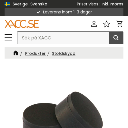
Priser visas
inkl. moms
Sverige
Svenska
Leverans inom 1-3 dagar
Meny
Kund
Favorit
Produkter
Stöldskydd