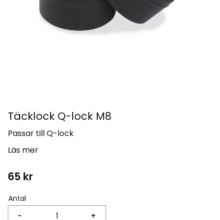
Täcklock Q-lock M8
Passar till Q-lock
Läs mer
65
kr
Antal
-
+