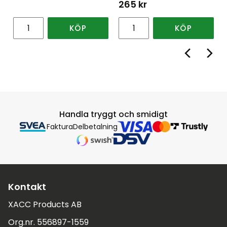
265
kr
KÖP
KÖP
Handla tryggt och smidigt
Faktura
Delbetalning
Kontakt
XACC Products AB
Org.nr. 556897-1559