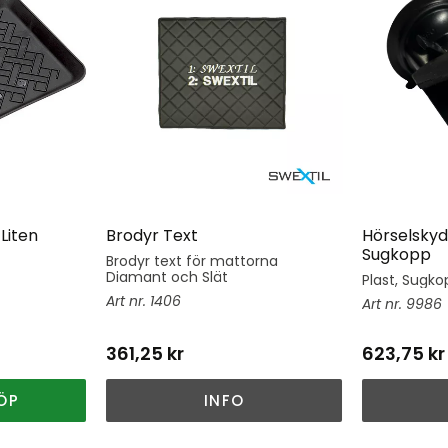
Liten
Brodyr Text
Hörselskyd
Sugkopp
Brodyr text för mattorna
Diamant och Slät
Plast, Sugkop
1406
9986
361,25
kr
623,75
kr
ÖP
INFO