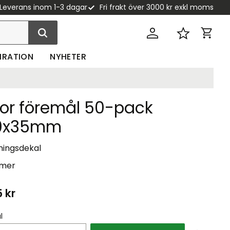
Leverans inom 1-3 dagar
Fri frakt över 3000 kr exkl moms
Kundva
Favoriter
PIRATION
NYHETER
tor föremål 50-pack
0x35mm
ningsdekal
 mer
5
kr
l