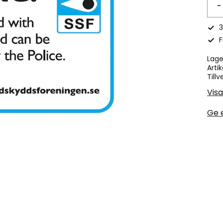
-
3
F
Lage
Artik
Tillv
Visa
Ge 