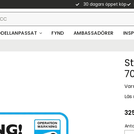
30 dagars öppet köp
DELLANPASSAT
FYND
AMBASSADÖRER
INS
S
7
Var
Läs
32
Anta