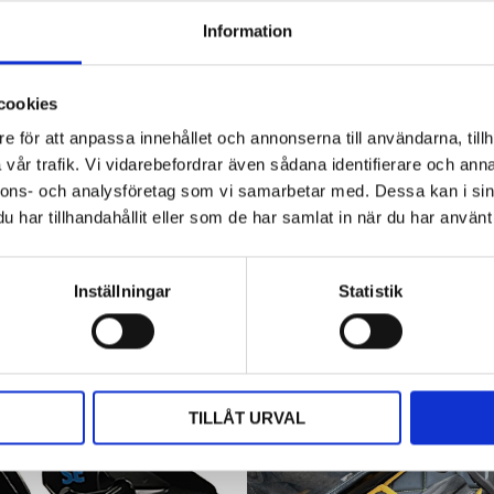
Information
Hyttbord till traktorn, den lilla detaljen
som gör stor skillnad i vardagen
cookies
Traktorhytten är för många mer än bara en plats där
e för att anpassa innehållet och annonserna till användarna, tillh
arbetet utförs. Det är kontoret, fikarummet och ibland
även lunchplatsen under långa arbetsdagar....
vår trafik. Vi vidarebefordrar även sådana identifierare och anna
nnons- och analysföretag som vi samarbetar med. Dessa kan i sin
har tillhandahållit eller som de har samlat in när du har använt 
Inställningar
Statistik
TILLÅT URVAL