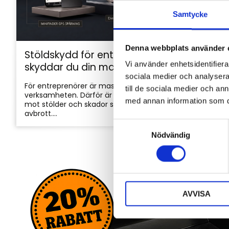
Samtycke
Denna webbplats använder 
Stöldskydd för entreprenadmaskiner: så
Vi använder enhetsidentifierar
skyddar du din maskin och utrustning
sociala medier och analysera 
För entreprenörer är maskinerna hjärtat i
till de sociala medier och a
verksamheten. Därför är det viktigt att skydda dem
med annan information som du 
mot stölder och skador som kan orsaka kostsamma
avbrott....
S
Nödvändig
a
m
t
y
c
AVVISA
k
e
s