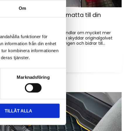
Om
Hur väljer du rätt golvmatta till din
entreprenadmaskin?
Golvmatta i maskinhytten handlar om mycket mer
andahålla funktioner för
än bara utseende. Rätt matta skyddar originalgolvet
mot slitage, förenklar rengöringen och bidrar till...
n information från din enhet
 tur kombinera informationen
deras tjänster.
Marknadsföring
TILLÅT ALLA