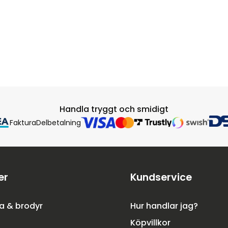
Handla tryggt och smidigt
Faktura
Delbetalning
er
Kundservice
a & brodyr
Hur handlar jag?
Köpvillkor