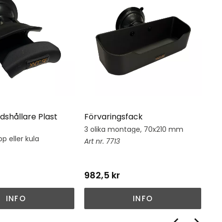
dshållare Plast
Förvaringsfack
Hj
3 olika montage, 70x210 mm
Hj
su
p eller kula
7713
982,5
kr
1 
INFO
INFO