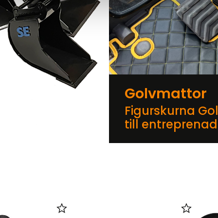
Golvmattor
Figurskurna Go
till entreprena
er
Lägg till i favoriter
Lägg till 