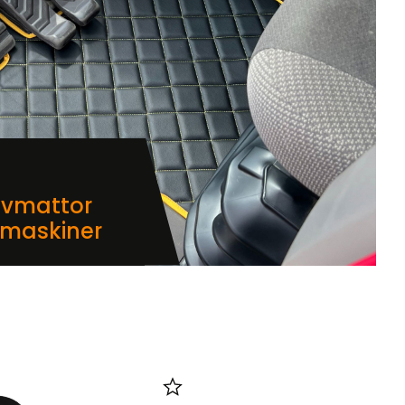
lvmattor
dmaskiner
i favoriter
Lägg till i favoriter