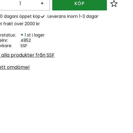
+
KÖP
Lägg till
0 dagars öppet köp
Leverans inom 1-3 dagar
ri frakt över 2000 kr
rstatus
1 st i lager
elnr
4852
erkare
SSF
 alla produkter från SSF
ett omdöme!