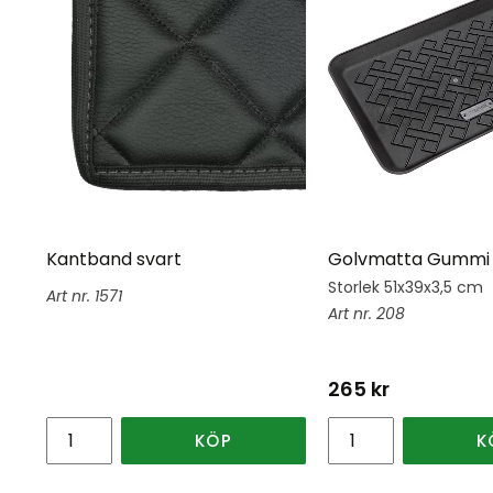
Kantband svart
Golvmatta Gummi 
Storlek 51x39x3,5 cm
1571
208
265
kr
KÖP
K