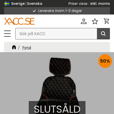
Priser visas
inkl. moms
Sverige
Svenska
Leverans inom 1-3 dagar
Meny
Kund
Favorit
Fynd
50
%
SLUTSÅLD