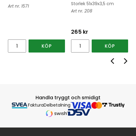
Storlek 51x39x3,5 cm
1571
208
265
kr
KÖP
KÖP
Handla tryggt och smidigt
Faktura
Delbetalning