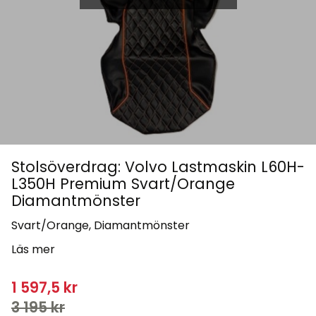
Stolsöverdrag: Volvo Lastmaskin L60H-
L350H Premium Svart/Orange
Diamantmönster
Svart/Orange, Diamantmönster
Läs mer
Nedsatt pris:
1 597,5
kr
Ordinarie pris:
3 195
kr