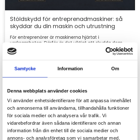
Stöldskydd för entreprenadmaskiner: så
skyddar du din maskin och utrustning
För entreprenörer är maskinerna hjärtat i
verksamheten. Därför är det viktigt att skydda dem
mot stölder och skador som kan orsaka kostsamma
avbrott....
Samtycke
Information
Om
Denna webbplats använder cookies
Vi använder enhetsidentifierare för att anpassa innehållet
och annonserna till användarna, tillhandahålla funktioner
för sociala medier och analysera vår trafik. Vi
vidarebefordrar även sådana identifierare och annan
Hyttbord till traktorn, den lilla detaljen som
information från din enhet till de sociala medier och
gör stor skillnad i vardagen
annons- och analysföretag som vi samarbetar med.