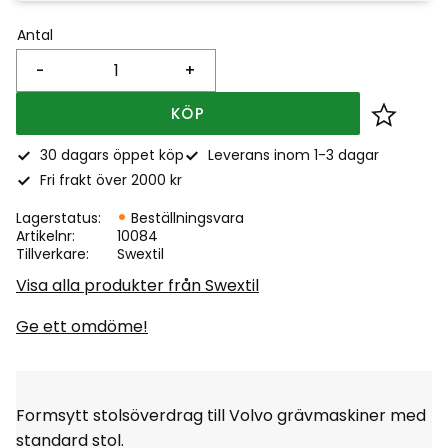
Antal
-
+
KÖP
Lägg till
30 dagars öppet köp
Leverans inom 1-3 dagar
Fri frakt över 2000 kr
Lagerstatus
Beställningsvara
Artikelnr
10084
Tillverkare
Swextil
Visa alla produkter från Swextil
Ge ett omdöme!
Formsytt stolsöverdrag till Volvo grävmaskiner med
standard stol.