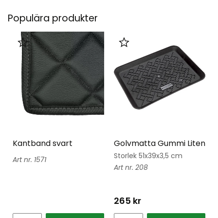
Populära produkter
Lägg till i favoriter
Lägg till i favoriter
Kantband svart
Golvmatta Gummi Liten
Storlek 51x39x3,5 cm
1571
208
265
kr