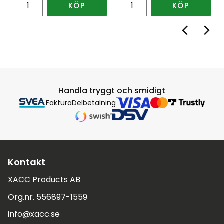
KÖP
KÖP
Handla tryggt och smidigt
Faktura
Delbetalning
Kontakt
XACC Products AB
Org.nr. 556897-1559
info@xacc.se