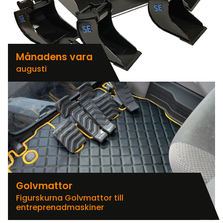
Månadens vara
augusti
Golvmattor
Figurskurna Golvmattor till
entreprenadmaskiner