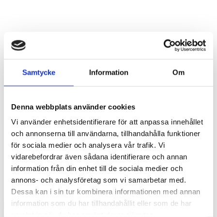
Tips och inspiration
Samtycke
Information
Om
Denna webbplats använder cookies
Vi använder enhetsidentifierare för att anpassa innehållet
och annonserna till användarna, tillhandahålla funktioner
för sociala medier och analysera vår trafik. Vi
vidarebefordrar även sådana identifierare och annan
information från din enhet till de sociala medier och
Stöldskydd för entreprenadmaskiner: så
annons- och analysföretag som vi samarbetar med.
skyddar du din maskin och utrustning
Dessa kan i sin tur kombinera informationen med annan
information som du har tillhandahållit eller som de har
För entreprenörer är maskinerna hjärtat i
verksamheten. Därför är det viktigt att skydda dem
samlat in när du har använt deras tjänster.