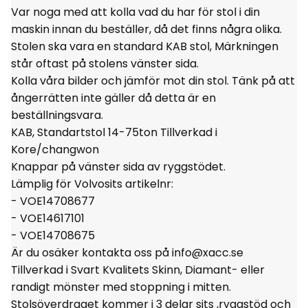
Var noga med att kolla vad du har för stol i din
maskin innan du beställer, då det finns några olika.
Stolen ska vara en standard KAB stol, Märkningen
står oftast på stolens vänster sida.
Kolla våra bilder och jämför mot din stol. Tänk på att
ångerrätten inte gäller då detta är en
beställningsvara.
KAB, Standartstol 14-75ton Tillverkad i
Kore/changwon
Knappar på vänster sida av ryggstödet.
Lämplig för Volvosits artikelnr:
- VOE14708677
- VOE14617101
- VOE14708675
Är du osäker kontakta oss på info@xacc.se
Tillverkad i Svart Kvalitets Skinn, Diamant- eller
randigt mönster med stoppning i mitten.
Stolsöverdraget kommer i 3 delar sits ,ryggstöd och