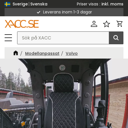
Priser visas
inkl. moms
Sverige
Svenska
Leverans inom 1-3 dagar
Meny
Kund
Favorit
Modellanpassat
Volvo