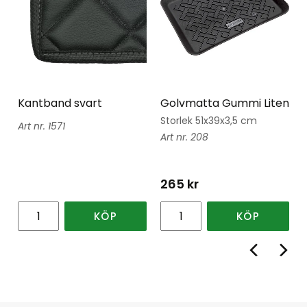
Kantband svart
Golvmatta Gummi Liten
Storlek 51x39x3,5 cm
1571
208
265
kr
KÖP
KÖP