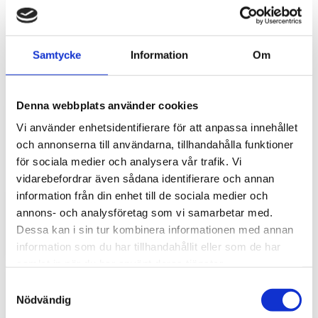
Samtycke
Information
Om
Denna webbplats använder cookies
Vi använder enhetsidentifierare för att anpassa innehållet
och annonserna till användarna, tillhandahålla funktioner
Stöldskydd för entreprenadmaskiner: så
för sociala medier och analysera vår trafik. Vi
skyddar du din maskin och utrustning
vidarebefordrar även sådana identifierare och annan
information från din enhet till de sociala medier och
För entreprenörer är maskinerna hjärtat i
verksamheten. Därför är det viktigt att skydda dem
annons- och analysföretag som vi samarbetar med.
mot stölder och skador som kan orsaka kostsamma
Dessa kan i sin tur kombinera informationen med annan
avbrott....
information som du har tillhandahållit eller som de har
samlat in när du har använt deras tjänster.
S
Nödvändig
a