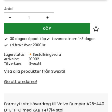
Antal
-
+
KÖP
Lägg till
30 dagars öppet köp
Leverans inom 1-3 dagar
Fri frakt över 2000 kr
Lagerstatus
Beställningsvara
Artikelnr
10092
Tillverkare
Swextil
Visa alla produkter från Swextil
Ge ett omdöme!
Formsytt stolsöverdrag till Volvo Dumper A25-A40
D-E-F-G med KAB T4/714 stol