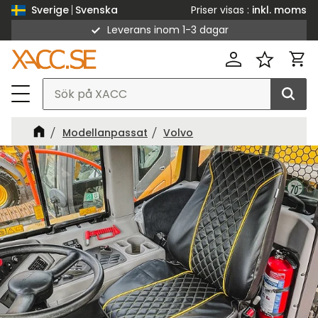
Priser visas
inkl. moms
Sverige
Svenska
Leverans inom 1-3 dagar
Meny
Kund
Favorit
Modellanpassat
Volvo