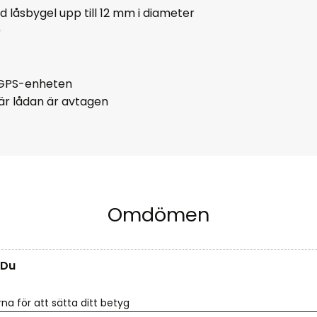
ed låsbygel upp till 12 mm i diameter
0
n GPS-enheten
när lådan är avtagen
Omdömen
Du
rna för att sätta ditt betyg