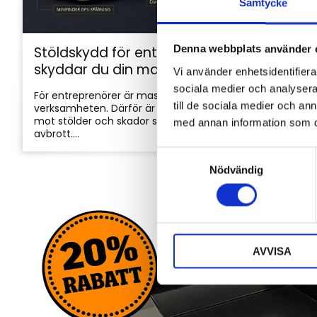
Samtycke
Denna webbplats använder 
Stöldskydd för entreprenadmaskiner: så
skyddar du din maskin och utrustning
Vi använder enhetsidentifierar
sociala medier och analysera 
För entreprenörer är maskinerna hjärtat i
till de sociala medier och a
verksamheten. Därför är det viktigt att skydda dem
mot stölder och skador som kan orsaka kostsamma
med annan information som du 
avbrott....
S
Nödvändig
a
m
t
y
c
AVVISA
k
e
s
v