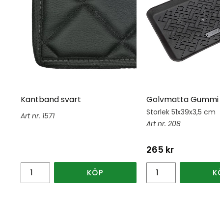
Kantband svart
Golvmatta Gummi 
Storlek 51x39x3,5 cm
1571
208
265
kr
KÖP
K