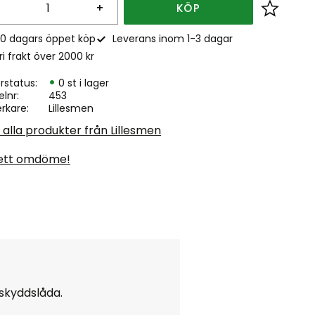
+
KÖP
Lägg till
0 dagars öppet köp
Leverans inom 1-3 dagar
ri frakt över 2000 kr
rstatus
0 st i lager
elnr
453
erkare
Lillesmen
 alla produkter från Lillesmen
ett omdöme!
skyddslåda.