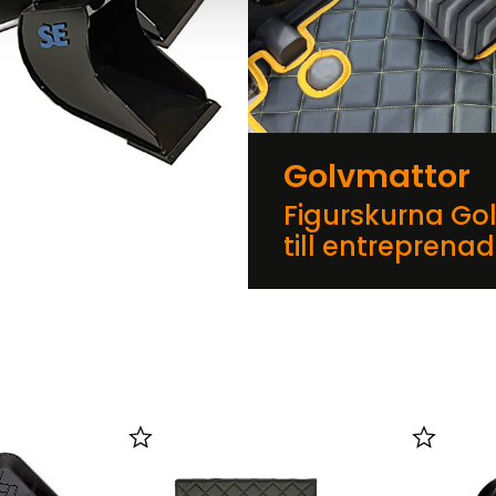
Golvmattor
Figurskurna Go
till entreprena
er
Lägg till i favoriter
Lägg till 