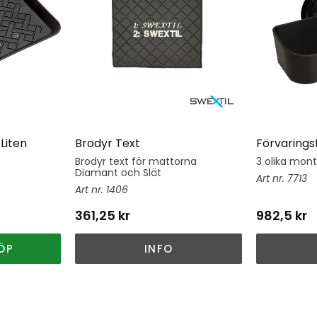
Liten
Brodyr Text
Förvarings
Brodyr text för mattorna
3 olika mon
Diamant och Slät
7713
1406
361,25
kr
982,5
kr
ÖP
INFO