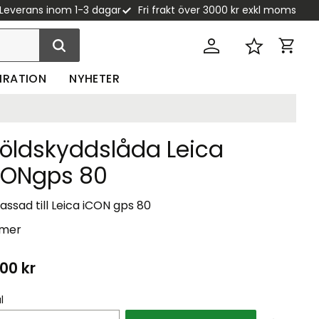
Leverans inom 1-3 dagar
Fri frakt över 3000 kr exkl moms
Kundva
Favoriter
PIRATION
NYHETER
töldskyddslåda Leica
CONgps 80
ssad till Leica iCON gps 80
 mer
500
kr
l