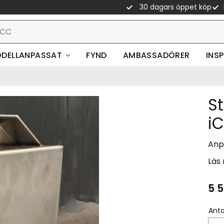
30 dagars öppet köp
DELLANPASSAT
FYND
AMBASSADÖRER
INS
S
i
Anpa
Läs
5 
Anta