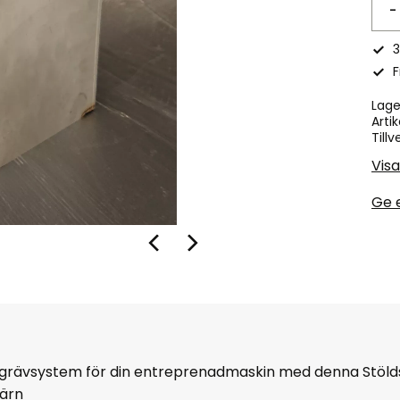
-
3
F
Lage
Artik
Tillv
Visa
Ge 
-grävsystem för din entreprenadmaskin med denna Stöld
järn