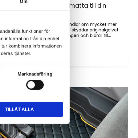
Om
Hur väljer du rätt golvmatta till din
entreprenadmaskin?
Golvmatta i maskinhytten handlar om mycket mer
än bara utseende. Rätt matta skyddar originalgolvet
andahålla funktioner för
mot slitage, förenklar rengöringen och bidrar till...
n information från din enhet
 tur kombinera informationen
deras tjänster.
Marknadsföring
TILLÅT ALLA