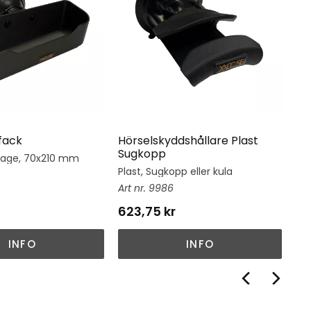
fack
Hörselskyddshållare Plast
Hj
Sugkopp
tage, 70x210 mm
Hj
su
Plast, Sugkopp eller kula
9986
623,75
kr
1 
INFO
INFO