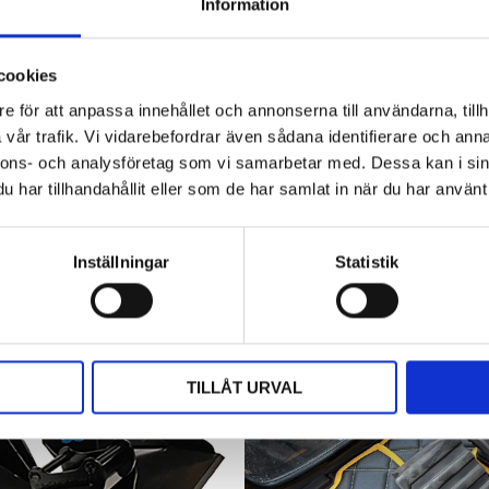
Information
Hyttbord till traktorn, den lilla detaljen
som gör stor skillnad i vardagen
cookies
Traktorhytten är för många mer än bara en plats där
arbetet utförs. Det är kontoret, fikarummet och ibland
e för att anpassa innehållet och annonserna till användarna, tillh
även lunchplatsen under långa arbetsdagar....
vår trafik. Vi vidarebefordrar även sådana identifierare och anna
nnons- och analysföretag som vi samarbetar med. Dessa kan i sin
har tillhandahållit eller som de har samlat in när du har använt 
Inställningar
Statistik
TILLÅT URVAL