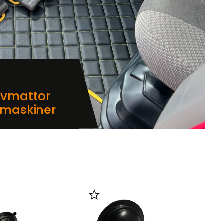
lvmattor
dmaskiner
i favoriter
Lägg till i favoriter