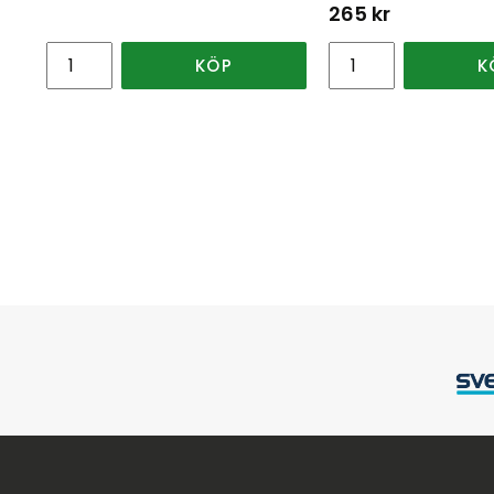
265
kr
KÖP
K