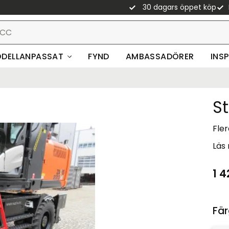
30 dagars öppet köp
DELLANPASSAT
FYND
AMBASSADÖRER
INS
S
Fle
Läs
1 4
Fär