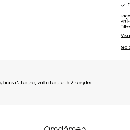
F
Lage
Artik
Tillv
Vis
Ge 
finns i 2 färger, valfri färg och 2 längder
Omdömen