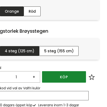
Orange
Röd
gstorlek Brøysstegen :
4 steg (125 cm)
5 steg (155 cm)
l
+
KÖP
Lägg till
kod vid val av Valfri kulör
0 dagars öppet köp
Leverans inom 1-3 dagar