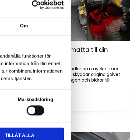
Om
Hur väljer du rätt golvmatta till din
entreprenadmaskin?
andahålla funktioner för
n information från din enhet
Golvmatta i maskinhytten handlar om mycket mer
 tur kombinera informationen
än bara utseende. Rätt matta skyddar originalgolvet
deras tjänster.
mot slitage, förenklar rengöringen och bidrar till...
Marknadsföring
TILLÅT ALLA