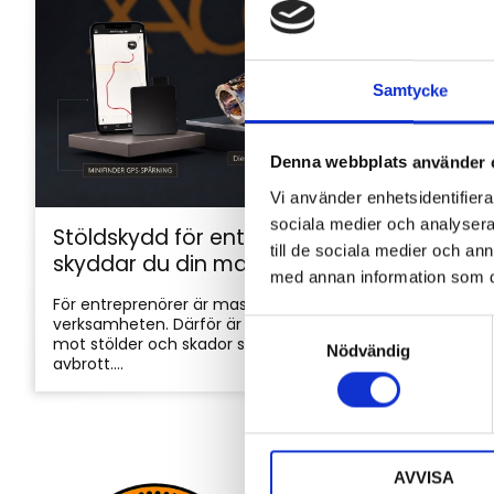
Samtycke
Denna webbplats använder 
Vi använder enhetsidentifierar
sociala medier och analysera 
Stöldskydd för entreprenadmaskiner: så
till de sociala medier och a
skyddar du din maskin och utrustning
med annan information som du 
För entreprenörer är maskinerna hjärtat i
verksamheten. Därför är det viktigt att skydda dem
S
mot stölder och skador som kan orsaka kostsamma
Nödvändig
a
avbrott....
m
t
y
c
AVVISA
k