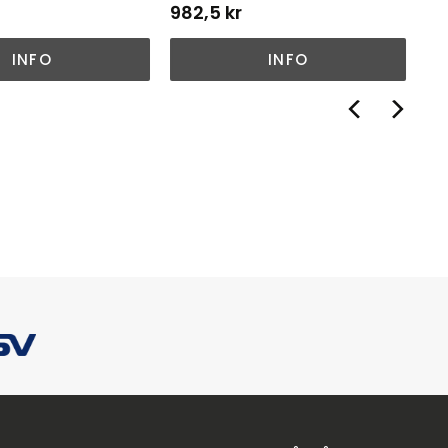
982,5
kr
1 
INFO
INFO