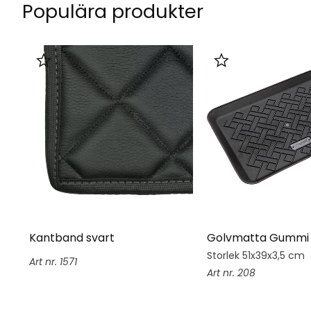
Populära produkter
Lägg till i favoriter
Lägg till i favorit
Kantband svart
Golvmatta Gummi 
Storlek 51x39x3,5 cm
1571
208