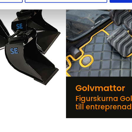
Golvmattor
Figurskurna Go
till entreprena