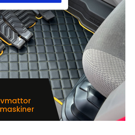
lvmattor
dmaskiner