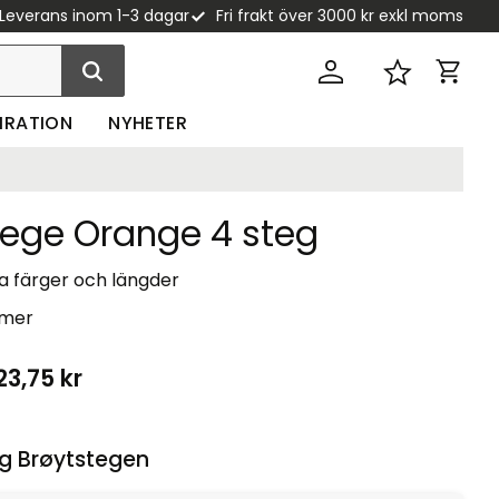
Leverans inom 1-3 dagar
Fri frakt över 3000 kr exkl moms
Kundva
Favoriter
PIRATION
NYHETER
tege Orange 4 steg
ra färger och längder
 mer
23,75
kr
g Brøytstegen :