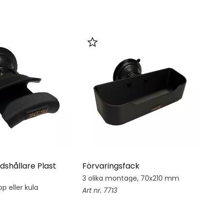
i favoriter
Lägg till i favoriter
dshållare Plast
Förvaringsfack
Hj
3 olika montage, 70x210 mm
Hj
su
p eller kula
7713