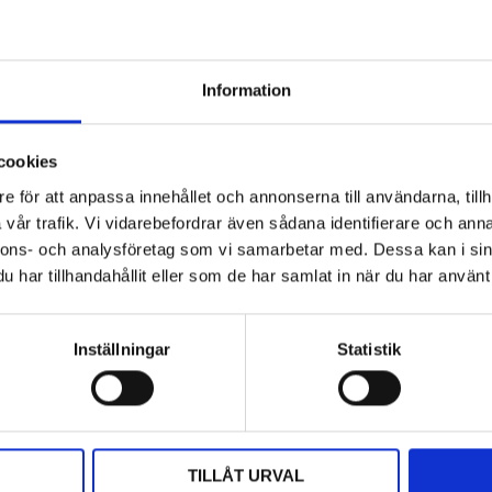
Information
cookies
Hyttbord till traktorn, den lilla detaljen
som gör stor skillnad i vardagen
e för att anpassa innehållet och annonserna till användarna, tillh
vår trafik. Vi vidarebefordrar även sådana identifierare och anna
Traktorhytten är för många mer än bara en plats där
nnons- och analysföretag som vi samarbetar med. Dessa kan i sin
arbetet utförs. Det är kontoret, fikarummet och ibland
har tillhandahållit eller som de har samlat in när du har använt 
även lunchplatsen under långa arbetsdagar....
Inställningar
Statistik
TILLÅT URVAL