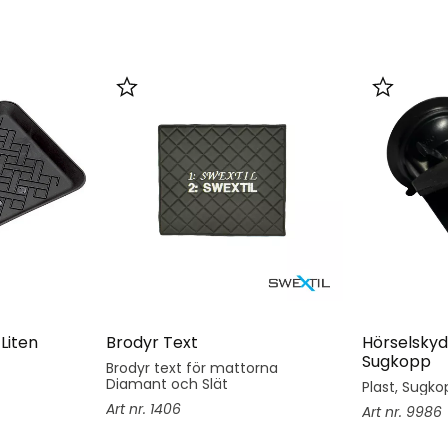
er
Lägg till i favoriter
Lägg till 
Liten
Brodyr Text
Hörselskyd
Sugkopp
Brodyr text för mattorna
Diamant och Slät
Plast, Sugkop
1406
9986