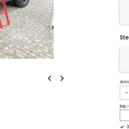
Ste
Anta
-
RAL-
3