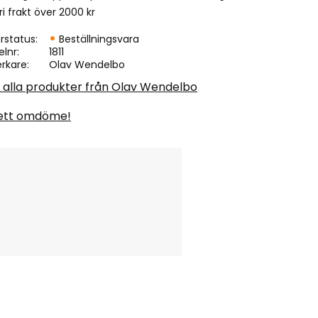
ri frakt över 2000 kr
rstatus
Beställningsvara
elnr
1811
erkare
Olav Wendelbo
a alla produkter från Olav Wendelbo
ett omdöme!