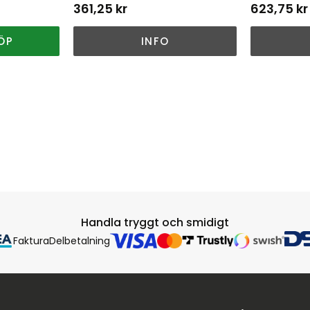
361,25
kr
623,75
kr
ÖP
INFO
Handla tryggt och smidigt
Faktura
Delbetalning