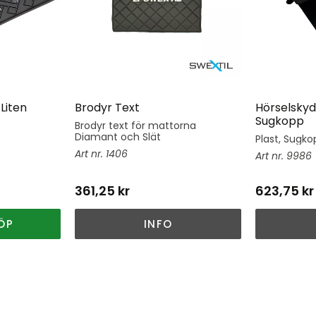
Liten
Brodyr Text
Hörselskyd
Sugkopp
Brodyr text för mattorna
Diamant och Slät
Plast, Sugkop
1406
9986
361,25
kr
623,75
kr
ÖP
INFO