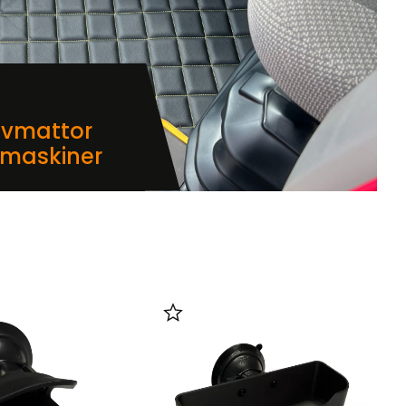
lvmattor
dmaskiner
i favoriter
Lägg till i favoriter