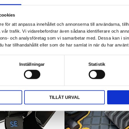
Traktorhytten är för många mer än bara en plats där
arbetet utförs. Det är kontoret, fikarummet och ibland
cookies
även lunchplatsen under långa arbetsdagar....
e för att anpassa innehållet och annonserna till användarna, tillh
vår trafik. Vi vidarebefordrar även sådana identifierare och anna
nnons- och analysföretag som vi samarbetar med. Dessa kan i sin
har tillhandahållit eller som de har samlat in när du har använt 
Inställningar
Statistik
TILLÅT URVAL