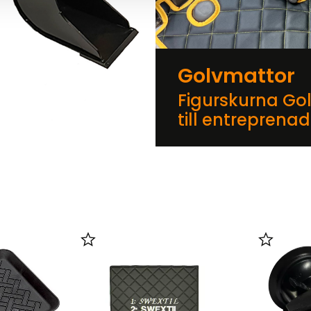
Golvmattor
Figurskurna Go
till entreprena
er
Lägg till i favoriter
Lägg till 