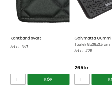
Kantband svart
Golvmatta Gummi 
Storlek 51x39x3,5 cm
1571
208
265
kr
KÖP
K