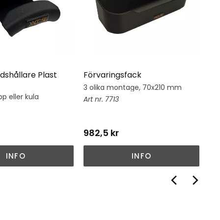
dshållare Plast
Förvaringsfack
Hj
3 olika montage, 70x210 mm
Hj
su
p eller kula
7713
982,5
kr
1 
INFO
INFO