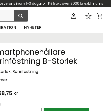
Leverans inom 1-3 dagar
Fri frakt över 3000 kr exkl moms
Kundva
Favoriter
PIRATION
NYHETER
martphonehållare
rinfästning B-Storlek
orlek, Rörinfästning
 mer
68,75
kr
l