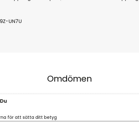
49Z-UN7U
Omdömen
Du
rna för att sätta ditt betyg