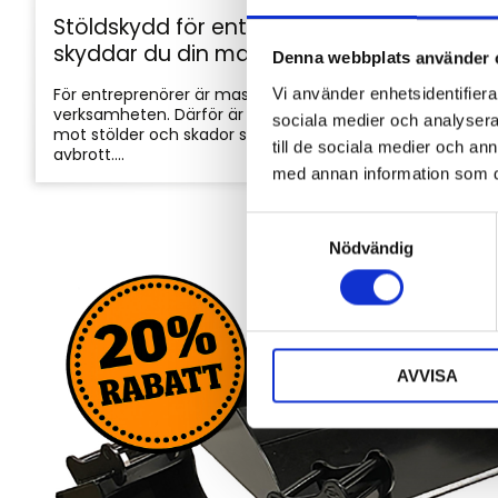
Stöldskydd för entreprenadmaskiner: så
skyddar du din maskin och utrustning
Denna webbplats använder 
För entreprenörer är maskinerna hjärtat i
Vi använder enhetsidentifierar
verksamheten. Därför är det viktigt att skydda dem
sociala medier och analysera 
mot stölder och skador som kan orsaka kostsamma
till de sociala medier och a
avbrott....
med annan information som du 
S
Nödvändig
a
m
t
y
c
AVVISA
k
e
s
v
a