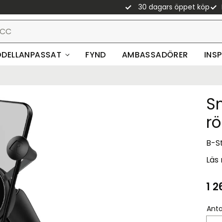
30 dagars öppet köp
DELLANPASSAT
FYND
AMBASSADÖRER
INS
S
rö
B-St
Läs
1 2
Anta