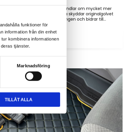
Golvmatta i maskinhytten handlar om mycket mer
än bara utseende. Rätt matta skyddar originalgolvet
mot slitage, förenklar rengöringen och bidrar till...
andahålla funktioner för
n information från din enhet
 tur kombinera informationen
deras tjänster.
Marknadsföring
TILLÅT ALLA