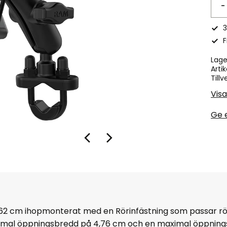
-
3
F
Lage
Artik
Tillv
Vis
Ge 
62
cm ihopmonterat med en Rörinfästning som passar r
imal öppningsbredd på 4,76 cm och en maximal öppning