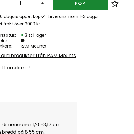
+
KÖP
Lägg till
0 dagars öppet köp
Leverans inom 1-3 dagar
ri frakt över 2000 kr
rstatus
3 st i lager
elnr
115
erkare
RAM Mounts
a alla produkter från RAM Mounts
ett omdöme!
ördimensioner
1,25-3,17
cm.
sbredd på 8,55 cm.