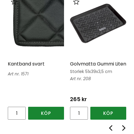
Lägg till i favoriter
Lägg till i favoriter
Kantband svart
Golvmatta Gummi Liten
Storlek 51x39x3,5 cm
1571
208
265
kr
KÖP
KÖP