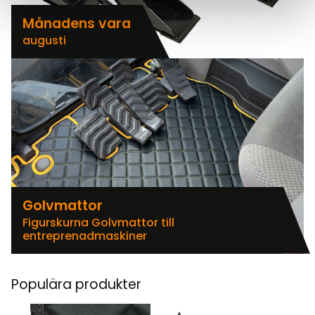
Månadens vara
augusti
Golvmattor
Figurskurna Golvmattor till
entreprenadmaskiner
Populära produkter