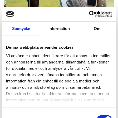
Samtycke
Information
Om
Denna webbplats använder cookies
Hyttbord till traktorn, den lilla detaljen som
Vi använder enhetsidentifierare för att anpassa innehållet
gör stor skillnad i vardagen
och annonserna till användarna, tillhandahålla funktioner
Traktorhytten är för många mer än bara en plats där
för sociala medier och analysera vår trafik. Vi
arbetet utförs. Det är kontoret, fikarummet och ibland
vidarebefordrar även sådana identifierare och annan
även lunchplatsen under långa arbetsdagar....
information från din enhet till de sociala medier och
annons- och analysföretag som vi samarbetar med.
Dessa kan i sin tur kombinera informationen med annan
information som du har tillhandahållit eller som de har
samlat in när du har använt deras tjänster.
S