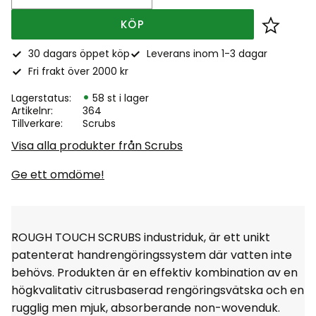
KÖP
Lägg till
30 dagars öppet köp
Leverans inom 1-3 dagar
Fri frakt över 2000 kr
Lagerstatus
58 st i lager
Artikelnr
364
Tillverkare
Scrubs
Visa alla produkter från Scrubs
Ge ett omdöme!
ROUGH TOUCH SCRUBS industriduk, är ett unikt
patenterat handrengöringssystem där vatten inte
behövs. Produkten är en effektiv kombination av en
högkvalitativ citrusbaserad rengöringsvätska och en
rugglig men mjuk, absorberande non-wovenduk.