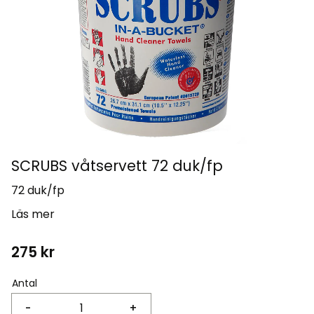
SCRUBS våtservett 72 duk/fp
72 duk/fp
Läs mer
275
kr
Antal
-
+