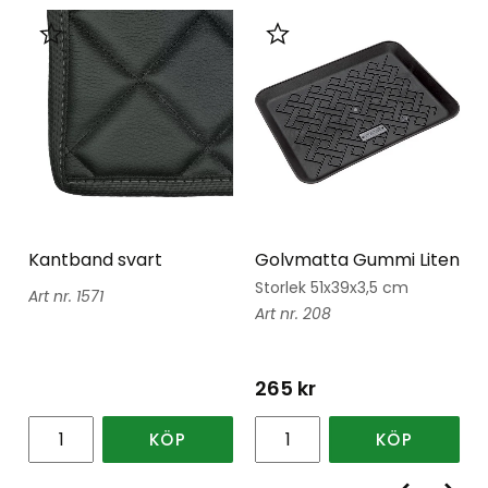
Lägg till i favoriter
Lägg till i favoriter
Kantband svart
Golvmatta Gummi Liten
Storlek 51x39x3,5 cm
1571
208
265
kr
KÖP
KÖP