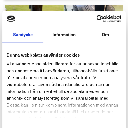
Samtycke
Information
Om
Denna webbplats använder cookies
Hyttbord till traktorn, den lilla detaljen som
Vi använder enhetsidentifierare för att anpassa innehållet
gör stor skillnad i vardagen
och annonserna till användarna, tillhandahålla funktioner
för sociala medier och analysera vår trafik. Vi
Traktorhytten är för många mer än bara en plats där
arbetet utförs. Det är kontoret, fikarummet och ibland
vidarebefordrar även sådana identifierare och annan
även lunchplatsen under långa arbetsdagar....
information från din enhet till de sociala medier och
annons- och analysföretag som vi samarbetar med.
Dessa kan i sin tur kombinera informationen med annan
information som du har tillhandahållit eller som de har
samlat in när du har använt deras tjänster.
S