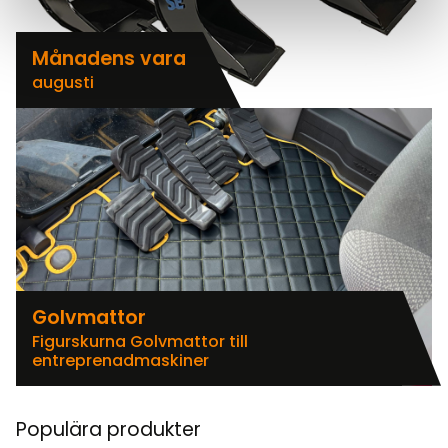
Månadens vara
augusti
Golvmattor
Figurskurna Golvmattor till
entreprenadmaskiner
Populära produkter