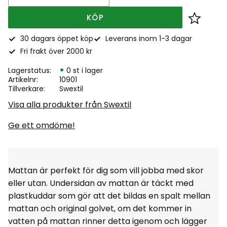
KÖP
Lägg till
30 dagars öppet köp
Leverans inom 1-3 dagar
Fri frakt över 2000 kr
Lagerstatus
0 st i lager
Artikelnr
10901
Tillverkare
Swextil
Visa alla produkter från Swextil
Ge ett omdöme!
Mattan är perfekt för dig som vill jobba med skor
eller utan. Undersidan av mattan är täckt med
plastkuddar som gör att det bildas en spalt mellan
mattan och original golvet, om det kommer in
vatten på mattan rinner detta igenom och lägger