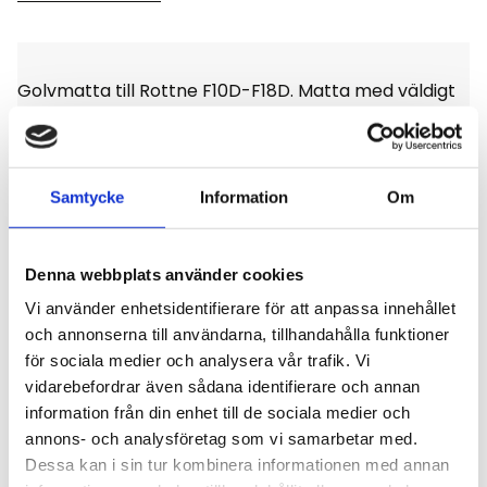
Golvmatta till Rottne F10D-F18D. Matta med väldigt
fin kvalité det är en diamantmönstrad matta med
stoppning, enligt bild.
Samtycke
Information
Om
Denna webbplats använder cookies
Omdömen
Vi använder enhetsidentifierare för att anpassa innehållet
och annonserna till användarna, tillhandahålla funktioner
Du
för sociala medier och analysera vår trafik. Vi
vidarebefordrar även sådana identifierare och annan
Klicka på en stjärna för att sätta ditt betyg
information från din enhet till de sociala medier och
annons- och analysföretag som vi samarbetar med.
Dessa kan i sin tur kombinera informationen med annan