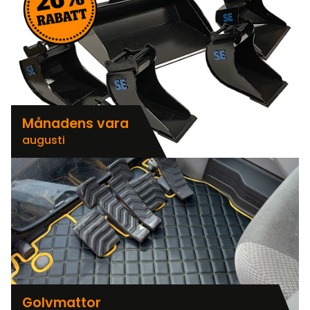
Månadens vara
augusti
Golvmattor