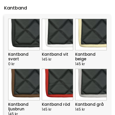
Kantband
Kantband
Kantband vit
Kantband
svart
beige
145
kr
0
kr
145
kr
Kantband
Kantband röd
Kantband grå
ljusbrun
145
kr
145
kr
145
kr