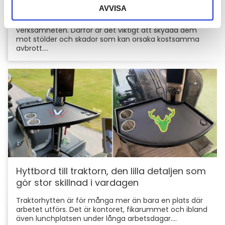
skyddar du din maskin och utrustning
AVVISA
För entreprenörer är maskinerna hjärtat i
verksamheten. Därför är det viktigt att skydda dem
mot stölder och skador som kan orsaka kostsamma
avbrott....
Hyttbord till traktorn, den lilla detaljen som
gör stor skillnad i vardagen
Traktorhytten är för många mer än bara en plats där
arbetet utförs. Det är kontoret, fikarummet och ibland
även lunchplatsen under långa arbetsdagar....