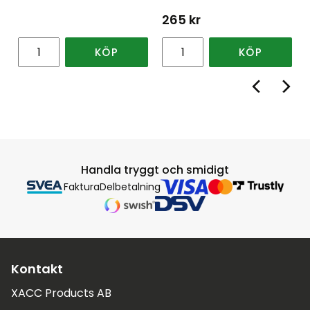
265
kr
KÖP
KÖP
Handla tryggt och smidigt
Faktura
Delbetalning
Kontakt
XACC Products AB