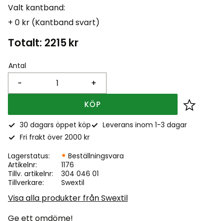
Valt kantband:
+ 0 kr (Kantband svart)
Totalt:
2215
kr
Antal
-
+
KÖP
Lägg till
30 dagars öppet köp
Leverans inom 1-3 dagar
Fri frakt över 2000 kr
Lagerstatus
Beställningsvara
Artikelnr
1176
Tillv. artikelnr
304 046 01
Tillverkare
Swextil
Visa alla produkter från Swextil
Ge ett omdöme!