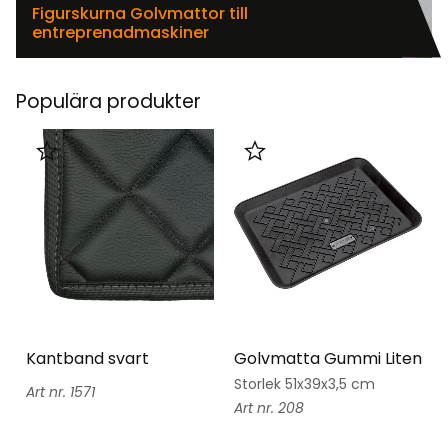
Figurskurna Golvmattor till
entreprenadmaskiner
Populära produkter
Lägg till i favoriter
Lägg till i favoriter
Kantband svart
Golvmatta Gummi Liten
Storlek 51x39x3,5 cm
1571
208