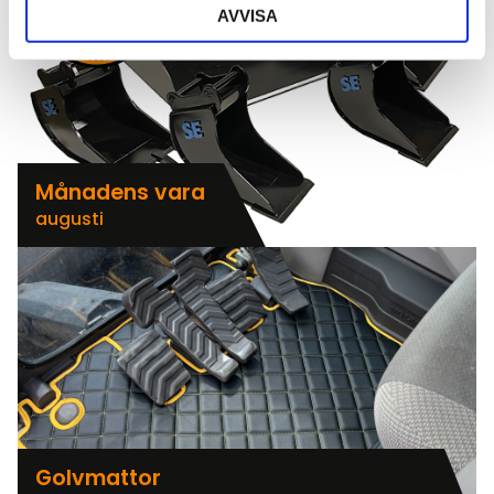
AVVISA
Månadens vara
augusti
Golvmattor