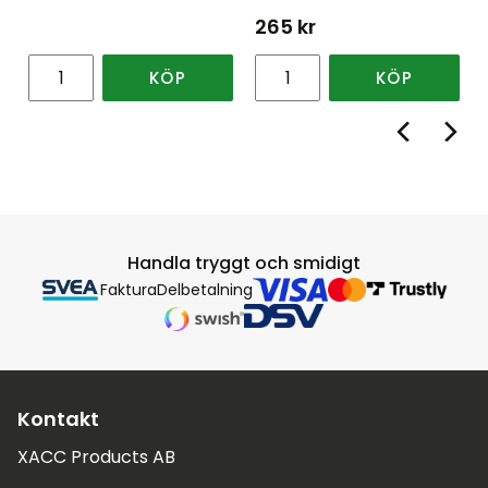
265
kr
KÖP
KÖP
Handla tryggt och smidigt
Faktura
Delbetalning
Kontakt
XACC Products AB