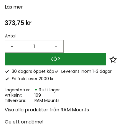
Läs mer
373,75
kr
Antal
-
+
KÖP
Lägg till
30 dagars öppet köp
Leverans inom 1-3 dagar
Fri frakt över 2000 kr
Lagerstatus
9 st i lager
Artikelnr
109
Tillverkare
RAM Mounts
Visa alla produkter från RAM Mounts
Ge ett omdöme!