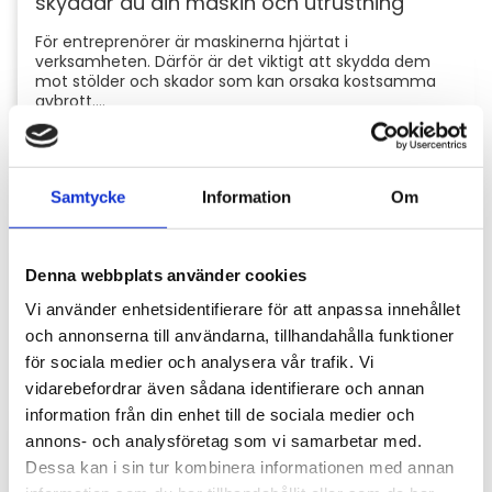
skyddar du din maskin och utrustning
För entreprenörer är maskinerna hjärtat i
verksamheten. Därför är det viktigt att skydda dem
mot stölder och skador som kan orsaka kostsamma
avbrott....
Samtycke
Information
Om
Denna webbplats använder cookies
Vi använder enhetsidentifierare för att anpassa innehållet
och annonserna till användarna, tillhandahålla funktioner
för sociala medier och analysera vår trafik. Vi
Hyttbord till traktorn, den lilla detaljen som
vidarebefordrar även sådana identifierare och annan
gör stor skillnad i vardagen
information från din enhet till de sociala medier och
Traktorhytten är för många mer än bara en plats där
annons- och analysföretag som vi samarbetar med.
arbetet utförs. Det är kontoret, fikarummet och ibland
Dessa kan i sin tur kombinera informationen med annan
även lunchplatsen under långa arbetsdagar....