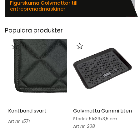
Figurskurna Golvmattor till
entreprenadmaskiner
Populära produkter
Lägg till i favoriter
Lägg till i favoriter
Kantband svart
Golvmatta Gummi Liten
Storlek 51x39x3,5 cm
1571
208