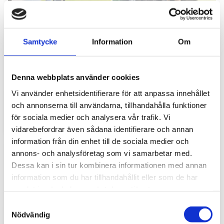
Samtycke
Information
Om
Hyttbord till traktorn, den lilla detaljen som
Denna webbplats använder cookies
gör stor skillnad i vardagen
Vi använder enhetsidentifierare för att anpassa innehållet
Traktorhytten är för många mer än bara en plats där
och annonserna till användarna, tillhandahålla funktioner
arbetet utförs. Det är kontoret, fikarummet och ibland
för sociala medier och analysera vår trafik. Vi
även lunchplatsen under långa arbetsdagar....
vidarebefordrar även sådana identifierare och annan
information från din enhet till de sociala medier och
annons- och analysföretag som vi samarbetar med.
Dessa kan i sin tur kombinera informationen med annan
information som du har tillhandahållit eller som de har
samlat in när du har använt deras tjänster.
S
Nödvändig
a