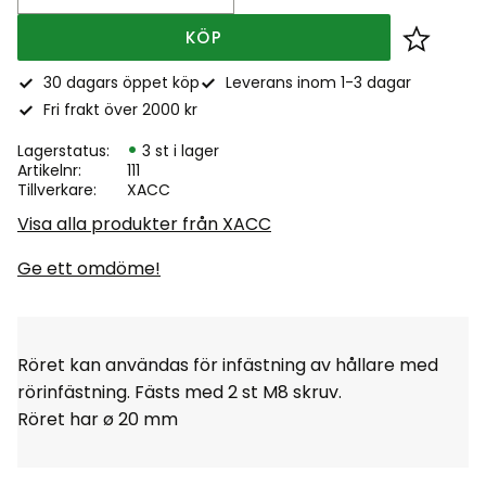
KÖP
Lägg till
30 dagars öppet köp
Leverans inom 1-3 dagar
Fri frakt över 2000 kr
Lagerstatus
3 st i lager
Artikelnr
111
Tillverkare
XACC
Visa alla produkter från XACC
Ge ett omdöme!
Röret kan användas för infästning av hållare med
rörinfästning. Fästs med 2 st M8 skruv.
Röret har ø 20 mm