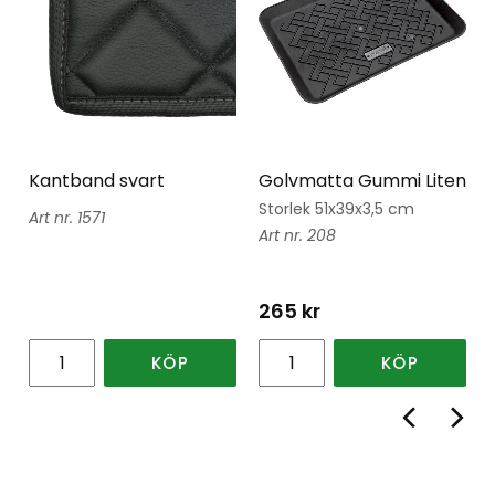
Kantband svart
Golvmatta Gummi Liten
Storlek 51x39x3,5 cm
1571
208
265
kr
KÖP
KÖP