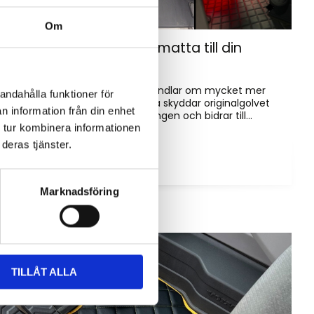
Om
Hur väljer du rätt golvmatta till din
entreprenadmaskin?
Golvmatta i maskinhytten handlar om mycket mer
andahålla funktioner för
än bara utseende. Rätt matta skyddar originalgolvet
n information från din enhet
mot slitage, förenklar rengöringen och bidrar till...
 tur kombinera informationen
deras tjänster.
Marknadsföring
TILLÅT ALLA