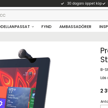
30 dagars öppet köp
DELLANPASSAT
FYND
AMBASSADÖRER
INS
P
St
B-St
Läs
2 3
Anta