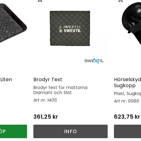
er
Lägg till i favoriter
Lägg till 
Liten
Brodyr Text
Hörselskyd
Sugkopp
Brodyr text för mattorna
Diamant och Slät
Plast, Sugkop
1406
9986
361,25
kr
623,75
kr
ÖP
INFO