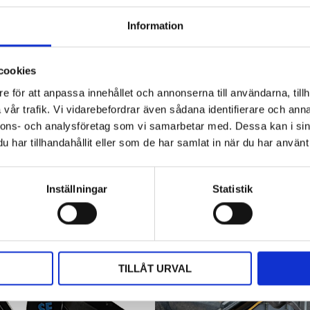
Information
Hyttbord till traktorn, den lilla detaljen
som gör stor skillnad i vardagen
cookies
Traktorhytten är för många mer än bara en plats där
e för att anpassa innehållet och annonserna till användarna, tillh
arbetet utförs. Det är kontoret, fikarummet och ibland
vår trafik. Vi vidarebefordrar även sådana identifierare och anna
även lunchplatsen under långa arbetsdagar....
nnons- och analysföretag som vi samarbetar med. Dessa kan i sin
har tillhandahållit eller som de har samlat in när du har använt 
Inställningar
Statistik
TILLÅT URVAL