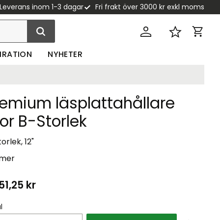
Leverans inom 1-3 dagar
Fri frakt över 3000 kr exkl moms
Kundva
Favoriter
PIRATION
NYHETER
remium läsplattahållare
or B-Storlek
orlek, 12"
 mer
51,25
kr
l