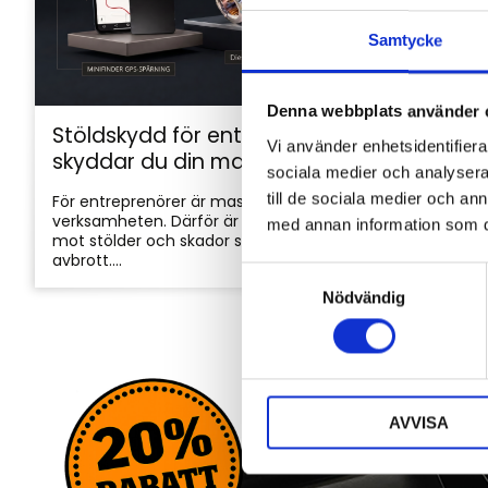
Samtycke
Denna webbplats använder 
Stöldskydd för entreprenadmaskiner: så
Vi använder enhetsidentifierar
skyddar du din maskin och utrustning
sociala medier och analysera 
till de sociala medier och a
För entreprenörer är maskinerna hjärtat i
verksamheten. Därför är det viktigt att skydda dem
med annan information som du 
mot stölder och skador som kan orsaka kostsamma
avbrott....
S
Nödvändig
a
m
t
y
c
AVVISA
k
e
s