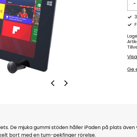
-
3
F
Lage
Artik
Tillv
Vis
Ge 
lets. De mjuka gummi stöden håller iPaden på plats även 
elt bort med en tum-pekfinger rörelse.