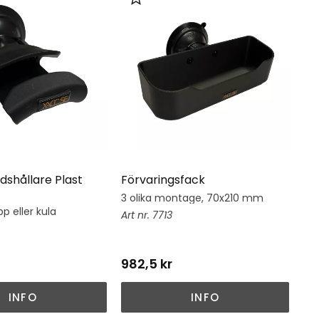
i favoriter
Lägg till i favoriter
dshållare Plast
Förvaringsfack
Hj
3 olika montage, 70x210 mm
Hj
su
p eller kula
7713
982,5
kr
1 
INFO
INFO