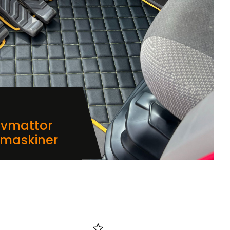
lvmattor
dmaskiner