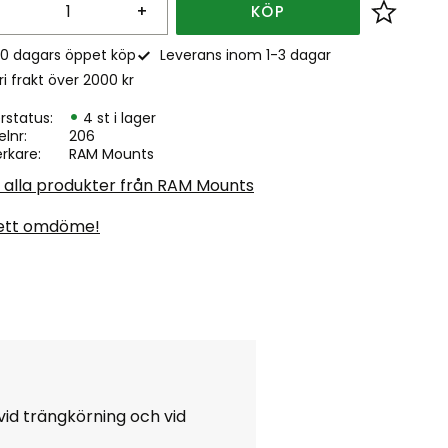
+
KÖP
Lägg till
0 dagars öppet köp
Leverans inom 1-3 dagar
ri frakt över 2000 kr
rstatus
4 st i lager
elnr
206
erkare
RAM Mounts
a alla produkter från RAM Mounts
ett omdöme!
vid trängkörning och vid