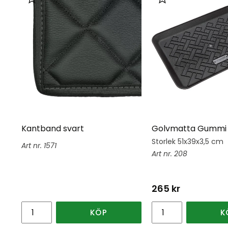
Lägg till i favoriter
Lägg till i favorit
Kantband svart
Golvmatta Gummi 
Storlek 51x39x3,5 cm
1571
208
265
kr
KÖP
K