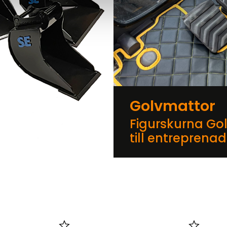
Golvmattor
Figurskurna Go
till entreprena