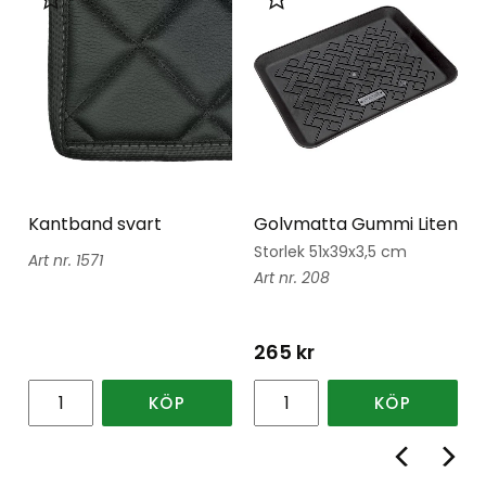
Lägg till i favoriter
Lägg till i favoriter
Kantband svart
Golvmatta Gummi Liten
Storlek 51x39x3,5 cm
1571
208
265
kr
KÖP
KÖP