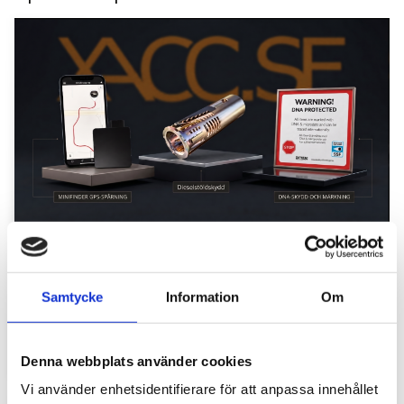
Stöldskydd för entreprenadmaskiner: så
skyddar du din maskin och utrustning
Samtycke
Information
Om
För entreprenörer är maskinerna hjärtat i
verksamheten. Därför är det viktigt att skydda dem
mot stölder och skador som kan orsaka kostsamma
avbrott....
Denna webbplats använder cookies
Vi använder enhetsidentifierare för att anpassa innehållet