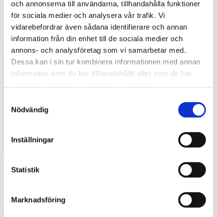
och annonserna till användarna, tillhandahålla funktioner
för sociala medier och analysera vår trafik. Vi
vidarebefordrar även sådana identifierare och annan
information från din enhet till de sociala medier och
annons- och analysföretag som vi samarbetar med.
Dessa kan i sin tur kombinera informationen med annan
information som du har tillhandahållit eller som de har
samlat in när du har använt deras tjänster.
Hyttbord till traktorn, den lilla detaljen som
S
gör stor skillnad i vardagen
Nödvändig
a
Traktorhytten är för många mer än bara en plats där
m
arbetet utförs. Det är kontoret, fikarummet och ibland
t
även lunchplatsen under långa arbetsdagar....
Inställningar
y
c
k
Statistik
e
s
Marknadsföring
v
a