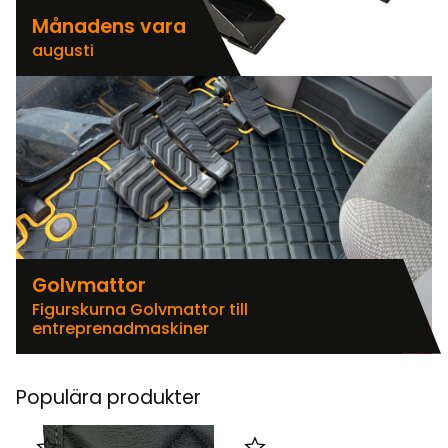
Månadens vara
augusti
Golvmattor
Figurskurna Golvmattor till
entreprenadmaskiner
Populära produkter