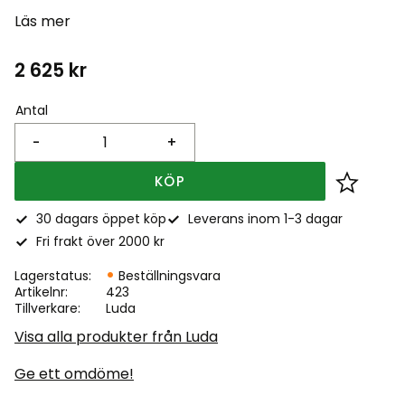
Läs mer
2 625
kr
Antal
-
+
KÖP
Lägg till
30 dagars öppet köp
Leverans inom 1-3 dagar
Fri frakt över 2000 kr
Lagerstatus
Beställningsvara
Artikelnr
423
Tillverkare
Luda
Visa alla produkter från Luda
Ge ett omdöme!