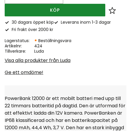
KÖP
Lägg till
30 dagars öppet köp
Leverans inom 1-3 dagar
Fri frakt över 2000 kr
Lagerstatus
Beställningsvara
Artikelnr
424
Tillverkare
Luda
Visa alla produkter från Luda
Ge ett omdöme!
PowerBank 12000 är ett mobilt batteri med upp till
22 timmars batteritid på dagtid. Den är utformad för
att effektivt ladda din 12V kamera. PowerBanken är
IP68 klassificerad och har en batterikapacitet på
12000 mAh, 44,4 Wh, 3,7 V. Den har en stark inbyggd