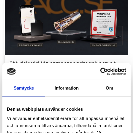
Stöldskydd för entreprenadmaskiner: så
skyddar du din maskin och utrustning
För entreprenörer är maskinerna hjärtat i
verksamheten. Därför är det viktigt att skydda dem
Samtycke
Information
Om
mot stölder och skador som kan orsaka kostsamma
avbrott....
Denna webbplats använder cookies
Vi använder enhetsidentifierare för att anpassa innehållet
och annonserna till användarna, tillhandahålla funktioner
för sociala medier och analysera vår trafik. Vi