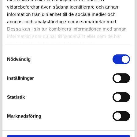
vidarebefordrar även sådana identifierare och annan
information från din enhet till de sociala medier och
annons- och analysföretag som vi samarbetar med.
Dessa kan i sin tur kombinera informationen med annan
Hyttbord till traktorn, den lilla detaljen som
information som du har tillhandahållit eller som de har
gör stor skillnad i vardagen
samlat in när du har använt deras tjänster.
S
Traktorhytten är för många mer än bara en plats där
Nödvändig
a
arbetet utförs. Det är kontoret, fikarummet och ibland
även lunchplatsen under långa arbetsdagar....
m
t
Inställningar
y
c
k
Statistik
e
s
Marknadsföring
v
a
l