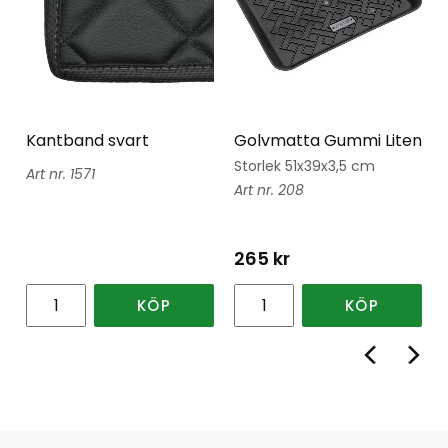
Kantband svart
Golvmatta Gummi Liten
Storlek 51x39x3,5 cm
1571
208
265
kr
KÖP
KÖP