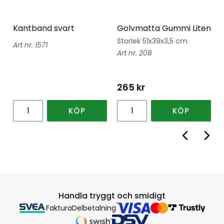
Kantband svart
Golvmatta Gummi Liten
Storlek 51x39x3,5 cm
1571
208
265
kr
KÖP
KÖP
Handla tryggt och smidigt
Faktura
Delbetalning