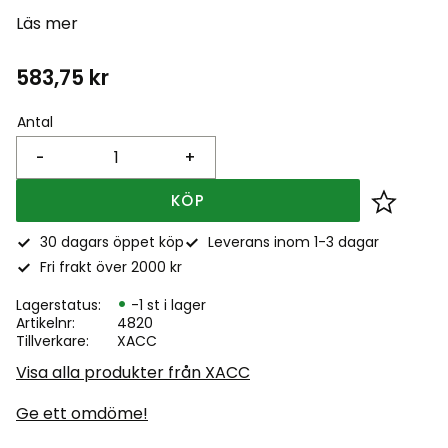
Läs mer
583,75
kr
Antal
-
+
KÖP
Lägg till
30 dagars öppet köp
Leverans inom 1-3 dagar
Fri frakt över 2000 kr
Lagerstatus
-1 st i lager
Artikelnr
4820
Tillverkare
XACC
Visa alla produkter från XACC
Ge ett omdöme!