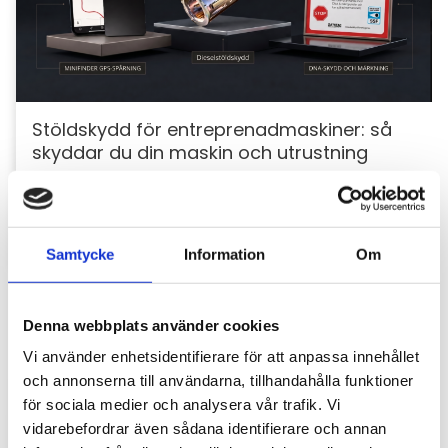
Stöldskydd för entreprenadmaskiner: så
skyddar du din maskin och utrustning
För entreprenörer är maskinerna hjärtat i
verksamheten. Därför är det viktigt att skydda dem
mot stölder och skador som kan orsaka kostsamma
avbrott....
Samtycke
Information
Om
Denna webbplats använder cookies
Vi använder enhetsidentifierare för att anpassa innehållet
och annonserna till användarna, tillhandahålla funktioner
för sociala medier och analysera vår trafik. Vi
vidarebefordrar även sådana identifierare och annan