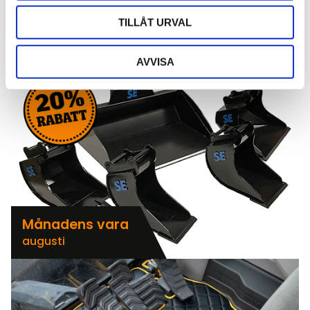
bara utseende. Rätt matta skyddar originalgolvet mot
slitage, förenklar rengöringen och bidrar till...
TILLÅT URVAL
AVVISA
Månadens vara
augusti